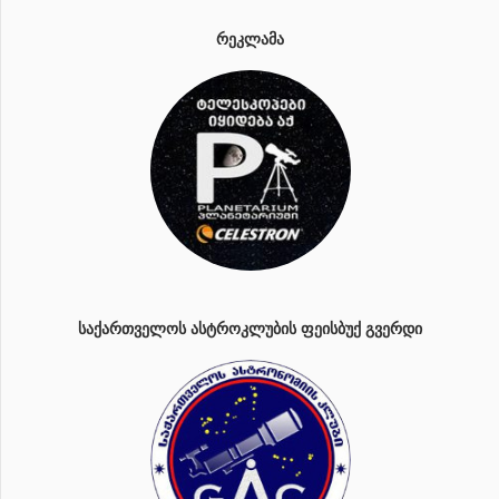
ᲠᲔᲙᲚᲐᲛᲐ
ᲡᲐᲥᲐᲠᲗᲕᲔᲚᲝᲡ ᲐᲡᲢᲠᲝᲙᲚᲣᲑᲘᲡ ᲤᲔᲘᲡᲑᲣᲥ ᲒᲕᲔᲠᲓᲘ