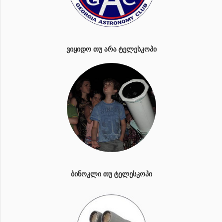
ᲕᲘᲧᲘᲓᲝ ᲗᲣ ᲐᲠᲐ ᲢᲔᲚᲔᲡᲙᲝᲞᲘ
ᲑᲘᲜᲝᲙᲚᲘ ᲗᲣ ᲢᲔᲚᲔᲡᲙᲝᲞᲘ