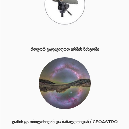
ᲠᲝᲒᲝᲠ ᲒᲐᲓᲐᲕᲘᲦᲝᲗ ᲘᲠᲛᲘᲡ ᲜᲐᲮᲢᲝᲛᲘ
ᲦᲐᲛᲘᲡ ᲪᲐ ᲗᲑᲘᲚᲘᲡᲘᲓᲐᲜ ᲓᲐ ᲑᲐᲖᲐᲚᲔᲗᲘᲓᲐᲜ / GEOASTRO