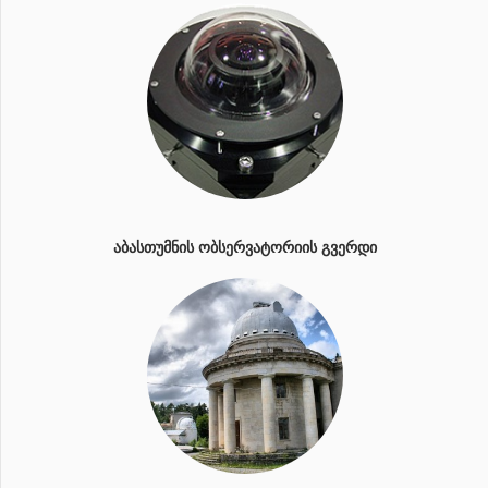
ᲐᲑᲐᲡᲗᲣᲛᲜᲘᲡ ᲝᲑᲡᲔᲠᲕᲐᲢᲝᲠᲘᲘᲡ ᲒᲕᲔᲠᲓᲘ