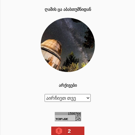
ᲦᲐᲛᲘᲡ ᲪᲐ ᲐᲑᲐᲡᲗᲣᲛᲜᲘᲓᲐᲜ
ᲐᲠᲥᲘᲕᲔᲑᲘ
ა
რ
ქ
ი
2
ვ