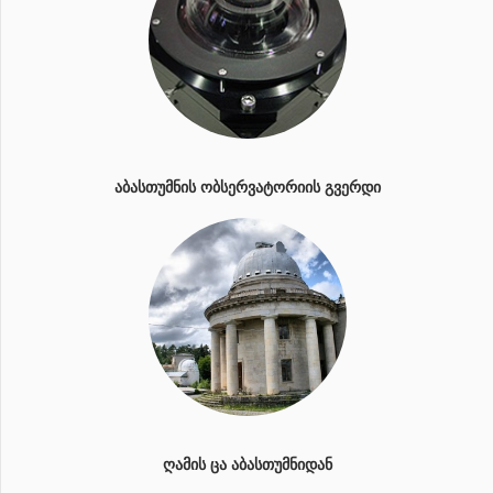
ᲐᲑᲐᲡᲗᲣᲛᲜᲘᲡ ᲝᲑᲡᲔᲠᲕᲐᲢᲝᲠᲘᲘᲡ ᲒᲕᲔᲠᲓᲘ
ᲦᲐᲛᲘᲡ ᲪᲐ ᲐᲑᲐᲡᲗᲣᲛᲜᲘᲓᲐᲜ