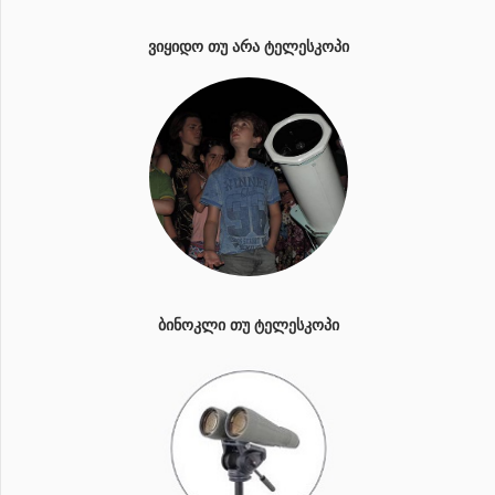
ᲕᲘᲧᲘᲓᲝ ᲗᲣ ᲐᲠᲐ ᲢᲔᲚᲔᲡᲙᲝᲞᲘ
ᲑᲘᲜᲝᲙᲚᲘ ᲗᲣ ᲢᲔᲚᲔᲡᲙᲝᲞᲘ