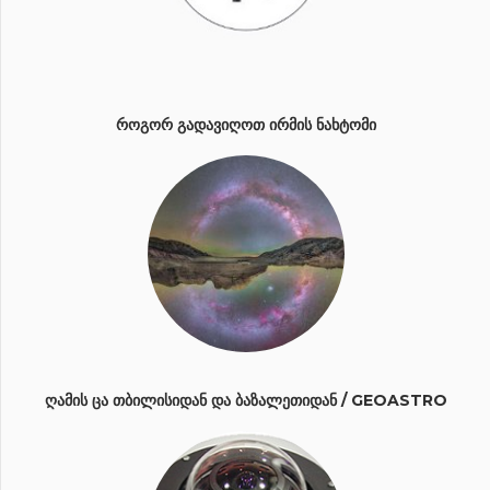
ᲠᲝᲒᲝᲠ ᲒᲐᲓᲐᲕᲘᲦᲝᲗ ᲘᲠᲛᲘᲡ ᲜᲐᲮᲢᲝᲛᲘ
ᲦᲐᲛᲘᲡ ᲪᲐ ᲗᲑᲘᲚᲘᲡᲘᲓᲐᲜ ᲓᲐ ᲑᲐᲖᲐᲚᲔᲗᲘᲓᲐᲜ / GEOASTRO