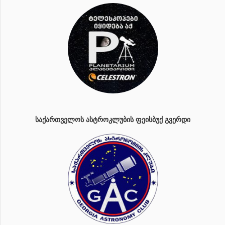
ᲡᲐᲥᲐᲠᲗᲕᲔᲚᲝᲡ ᲐᲡᲢᲠᲝᲙᲚᲣᲑᲘᲡ ᲤᲔᲘᲡᲑᲣᲥ ᲒᲕᲔᲠᲓᲘ