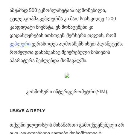
ამჟამად 500 ეკზოპლანეტააა აღმოჩენილი,
ტელესკოპმა კეპლერმა კი მათ სიას კიდევ 1200
კანდიდატი მიუმატა, ეს მონაცემები კი
დადასტურებას ითხოვენ. მერსერი თვლის, რომ
კეპლერი
ვერასოდეს აღმოაჩენს ისეთ პლანეტებს,
რომელთა დანახვასაც შეჩერებული მისიების
აპარატურა შეძლებდა მომავალში.
კოსმოსური ინტერფერომეტრი(SIM).
ᲔᲙᲖᲝᲞᲚᲐᲜᲔᲢᲔᲑᲘᲡ
ᲫᲔᲑᲜᲐ
LEAVE A REPLY
ᲨᲔᲩᲔᲠᲔᲑᲣᲚᲘᲐ
თქვენი ელფოსტის მისამართი გამოქვეყნებული არ
Previous
მზეზე
იყო.
აუცილებელი ველები მონიშნულია
*