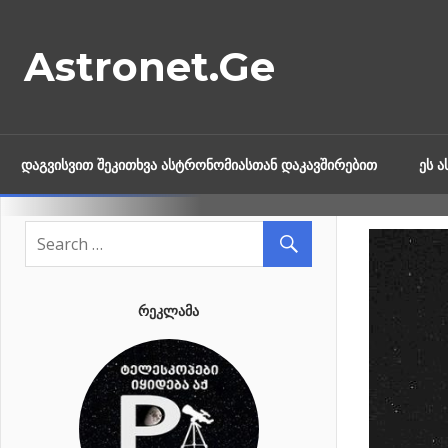
Skip
to
Astronet.Ge
content
ᲓᲐᲒᲕᲘᲡᲕᲘᲗ ᲨᲔᲙᲘᲗᲮᲕᲐ ᲐᲡᲢᲠᲝᲜᲝᲛᲘᲐᲡᲗᲐᲜ ᲓᲐᲙᲐᲕᲨᲘᲠᲔᲑᲘᲗ
ᲔᲡ 
ᲠᲔᲙᲚᲐᲛᲐ