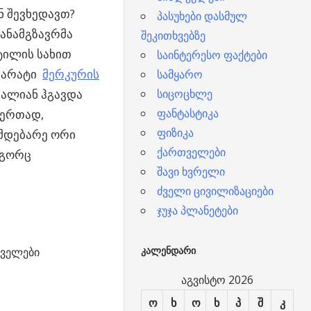
ნ შევხედავთ?
პასუხები დასმულ
ანამგზავრმა
შეკითხვებზე
ილის სახით
საინტერესო ფაქტები
აპარატი
მერკურის
სამყარო
ძალიან ჰგავდა
სიცოცხლე
ფანტასტიკა
 ერთად,
ფიზიკა
მდებარე ორი
ქართველები
ოგორც
შავი ხვრელი
ძველი ცივილიზაციები
ჯუჯა პლანეტები
ველები
ᲙᲐᲚᲔᲜᲓᲐᲠᲘ
აგვისტო 2026
ო
ხ
ო
ხ
პ
შ
კ