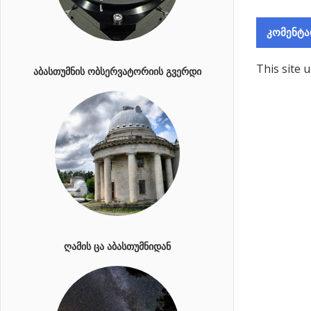
This site 
ᲐᲑᲐᲡᲗᲣᲛᲜᲘᲡ ᲝᲑᲡᲔᲠᲕᲐᲢᲝᲠᲘᲘᲡ ᲒᲕᲔᲠᲓᲘ
ᲦᲐᲛᲘᲡ ᲪᲐ ᲐᲑᲐᲡᲗᲣᲛᲜᲘᲓᲐᲜ