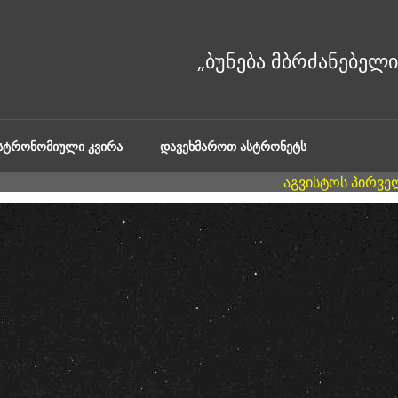
ᲐᲡᲢᲠᲝᲜᲝᲛᲘᲣᲚᲘ ᲙᲕᲘᲠᲐ
ᲓᲐᲕᲔᲮᲛᲐᲠᲝᲗ ᲐᲡᲢᲠᲝᲜᲔᲢᲡ