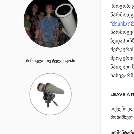
როგორ გ
წარმოდგ
”
მესენჯე
წარმოგვი
ზედაპირზ
მერკურის
მერკური
ᲑᲘᲜᲝᲙᲚᲘ ᲗᲣ ᲢᲔᲚᲔᲡᲙᲝᲞᲘ
ნათელი წ
ნახევარმ
ᲓᲔᲓᲐᲛᲘᲬᲐ 
ᲛᲗᲕᲐᲠᲔ
LEAVE A 
”ᲛᲔᲡᲔᲜᲯᲔᲠᲘ
თქვენი ელ
Previous
”თვითმ
მონიშნულ
პოსტი
კომეტა
Post:
კომენტარ
Next
ერთხელ