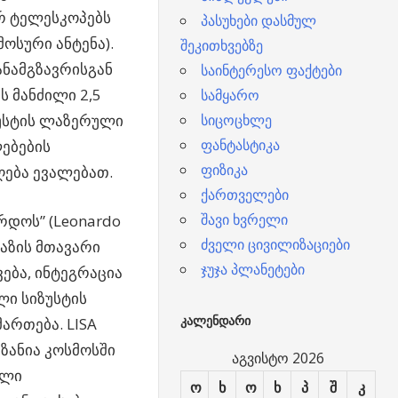
რ ტელესკოპებს
პასუხები დასმულ
ოსური ანტენა).
შეკითხვებზე
ანამგზავრისგან
საინტერესო ფაქტები
ს მანძილი 2,5
სამყარო
ზუსტის ლაზერული
სიცოცხლე
ფანტასტიკა
ებების
ფიზიკა
ღება ევალებათ.
ქართველები
შავი ხვრელი
რდოს” (Leonardo
ძველი ცივილიზაციები
ფაზის მთავარი
ჯუჯა პლანეტები
ება, ინტეგრაცია
ლი სიზუსტის
ᲙᲐᲚᲔᲜᲓᲐᲠᲘ
ართება. LISA
ზანია კოსმოსში
აგვისტო 2026
ილი
ო
ხ
ო
ხ
პ
შ
კ