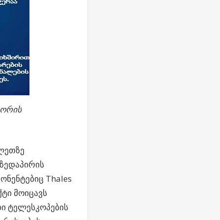
ტორის
ელეთზე
 ზედაპირის
ონენტებიც Thales
ქტი მოიცავს
ბი ტელესკოპების