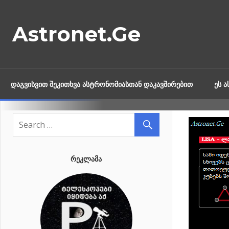
Skip
to
Astronet.Ge
content
ᲓᲐᲒᲕᲘᲡᲕᲘᲗ ᲨᲔᲙᲘᲗᲮᲕᲐ ᲐᲡᲢᲠᲝᲜᲝᲛᲘᲐᲡᲗᲐᲜ ᲓᲐᲙᲐᲕᲨᲘᲠᲔᲑᲘᲗ
ᲔᲡ 
ᲠᲔᲙᲚᲐᲛᲐ