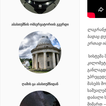
ᲐᲑᲐᲡᲗᲣᲛᲜᲘᲡ ᲝᲑᲡᲔᲠᲕᲐᲢᲝᲠᲘᲘᲡ ᲒᲕᲔᲠᲓᲘ
ლაგრანჟ
სადაც დე
ერთად იმ
სისტემა 
კილომეტრ
განლაგდე
უპრეცედე
მასებს შ
ᲦᲐᲛᲘᲡ ᲪᲐ ᲐᲑᲐᲡᲗᲣᲛᲜᲘᲓᲐᲜ
საშუალებ
დაბალი ს
მიმართ —