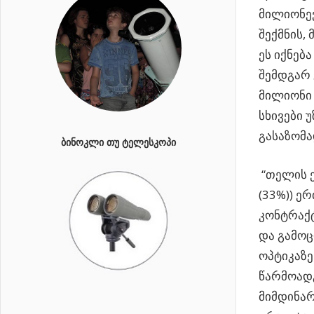
მილიონე
შექმნის,
ეს იქნებ
შემდგარ 
მილიონი 
სხივები 
გასაზომა
ᲑᲘᲜᲝᲙᲚᲘ ᲗᲣ ᲢᲔᲚᲔᲡᲙᲝᲞᲘ
“თელის ე
(33%)) ე
კონტრაქტ
და გამოც
ოპტიკაზე
წარმოადგ
მიმდინა