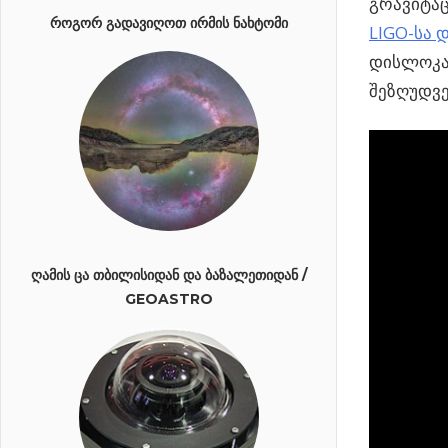
გრავიტა
ᲠᲝᲒᲝᲠ ᲒᲐᲓᲐᲕᲘᲦᲝᲗ ᲘᲠᲛᲘᲡ ᲜᲐᲮᲢᲝᲛᲘ
LIGO-სა დ
დისლოკაც
შეზღუდვე
ᲦᲐᲛᲘᲡ ᲪᲐ ᲗᲑᲘᲚᲘᲡᲘᲓᲐᲜ ᲓᲐ ᲑᲐᲖᲐᲚᲔᲗᲘᲓᲐᲜ /
GEOASTRO