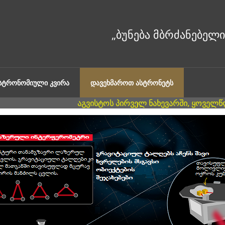
ᲐᲡᲢᲠᲝᲜᲝᲛᲘᲣᲚᲘ ᲙᲕᲘᲠᲐ
ᲓᲐᲕᲔᲮᲛᲐᲠᲝᲗ ᲐᲡᲢᲠᲝᲜᲔᲢᲡ