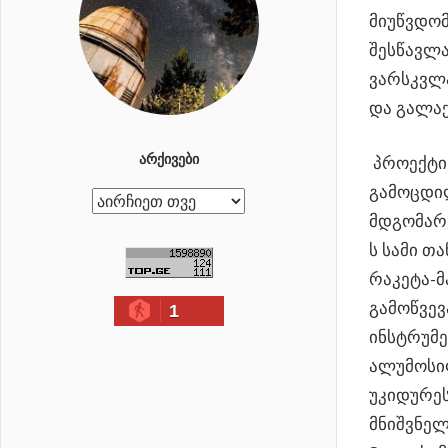
მიუწვდომ
შესწავლა
ვარსკვლა
და გალაქ
ᲐᲠᲥᲘᲕᲔᲑᲘ
პროექტი 
გამოცდილ
ა
მდგომარე
რ
ს სამი თა
ქ
რაკეტა-მ
ი
გამოწვევ
1
ვ
ინსტრუმ
ე
ალუმოსილ
ბ
უკიდურე
ი
მნიშვნელ