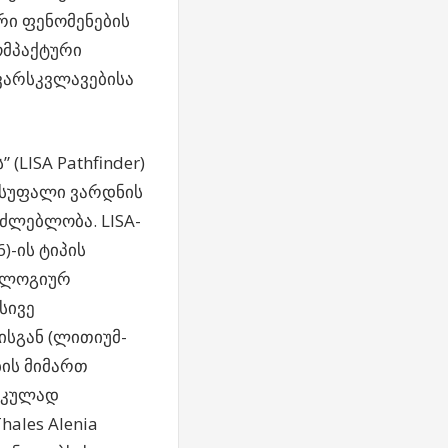
რი ფენომენების
ომპაქტური
ვარსკვლავებისა
LISA Pathfinder)
ისუფალი ვარდნის
ძლებლობა. LISA-
6)-ის ტიპის
ნოლოგიურ
სივე
ისგან (ლითიუმ-
ბის მიმართ
იკულად
ales Alenia