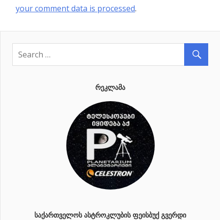
your comment data is processed
.
ᲠᲔᲙᲚᲐᲛᲐ
ᲡᲐᲥᲐᲠᲗᲕᲔᲚᲝᲡ ᲐᲡᲢᲠᲝᲙᲚᲣᲑᲘᲡ ᲤᲔᲘᲡᲑᲣᲥ ᲒᲕᲔᲠᲓᲘ