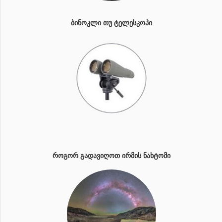
ᲑᲘᲜᲝᲙᲚᲘ ᲗᲣ ᲢᲔᲚᲔᲡᲙᲝᲞᲘ
ᲠᲝᲒᲝᲠ ᲒᲐᲓᲐᲕᲘᲦᲝᲗ ᲘᲠᲛᲘᲡ ᲜᲐᲮᲢᲝᲛᲘ