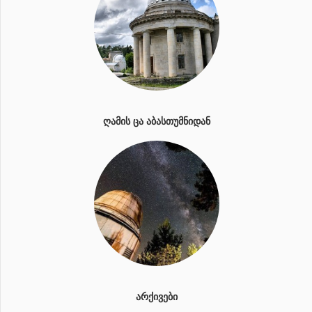
ᲦᲐᲛᲘᲡ ᲪᲐ ᲐᲑᲐᲡᲗᲣᲛᲜᲘᲓᲐᲜ
ᲐᲠᲥᲘᲕᲔᲑᲘ