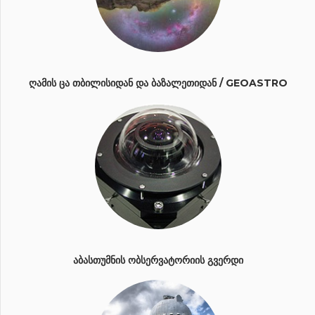
ᲦᲐᲛᲘᲡ ᲪᲐ ᲗᲑᲘᲚᲘᲡᲘᲓᲐᲜ ᲓᲐ ᲑᲐᲖᲐᲚᲔᲗᲘᲓᲐᲜ / GEOASTRO
ᲐᲑᲐᲡᲗᲣᲛᲜᲘᲡ ᲝᲑᲡᲔᲠᲕᲐᲢᲝᲠᲘᲘᲡ ᲒᲕᲔᲠᲓᲘ