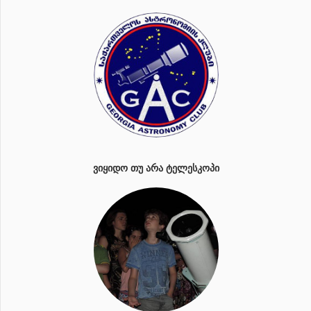
ᲕᲘᲧᲘᲓᲝ ᲗᲣ ᲐᲠᲐ ᲢᲔᲚᲔᲡᲙᲝᲞᲘ