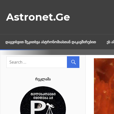
Skip
to
Astronet.Ge
content
ᲓᲐᲒᲕᲘᲡᲕᲘᲗ ᲨᲔᲙᲘᲗᲮᲕᲐ ᲐᲡᲢᲠᲝᲜᲝᲛᲘᲐᲡᲗᲐᲜ ᲓᲐᲙᲐᲕᲨᲘᲠᲔᲑᲘᲗ
ᲔᲡ 
ᲠᲔᲙᲚᲐᲛᲐ