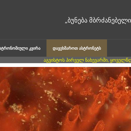
ᲐᲡᲢᲠᲝᲜᲝᲛᲘᲣᲚᲘ ᲙᲕᲘᲠᲐ
ᲓᲐᲕᲔᲮᲛᲐᲠᲝᲗ ᲐᲡᲢᲠᲝᲜᲔᲢᲡ