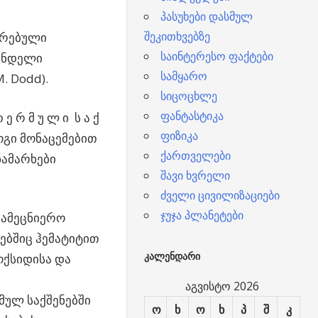
პასუხები დასმულ
შეკითხვებზე
ირებული
საინტერესო ფაქტები
ვანდელი
სამყარო
. Dodd).
სიცოცხლე
ფანტასტიკა
ე რ მ უ ლ ი ს ა ქ
ფიზიკა
ზოგი მონაცემებით
ქართველები
ნამარხები
შავი ხვრელი
ძველი ცივილიზაციები
ჯუჯა პლანეტები
სამეცნიერო
ებშიც ჰემატიტით
ᲙᲐᲚᲔᲜᲓᲐᲠᲘ
ოქსიდისა და
აგვისტო 2026
მულ საქშენებში
ო
ხ
ო
ხ
პ
შ
კ