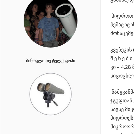
ჰიდროთე
ჰემატიტი
მონაცემე
კვებეკის 
შ ე ნ ე ბ 
ᲑᲘᲜᲝᲙᲚᲘ ᲗᲣ ᲢᲔᲚᲔᲡᲙᲝᲞᲘ
კი – 4,2
სიცოცხლი
წამყვანმ
ჯგუფთან 
სავსე მი
ჰიდროქსი
მიკროორგ