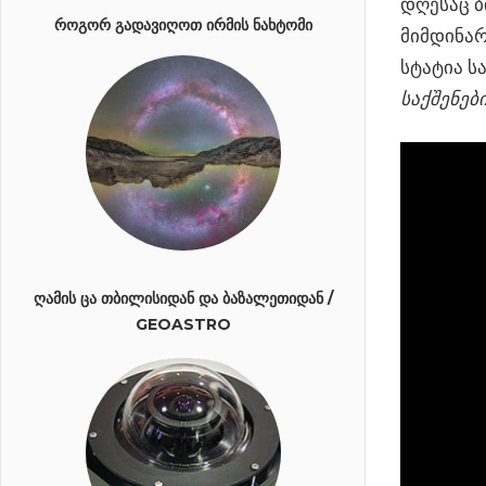
დღესაც ბ
ᲠᲝᲒᲝᲠ ᲒᲐᲓᲐᲕᲘᲦᲝᲗ ᲘᲠᲛᲘᲡ ᲜᲐᲮᲢᲝᲛᲘ
მიმდინარ
სტატია ს
საქშენებ
ᲦᲐᲛᲘᲡ ᲪᲐ ᲗᲑᲘᲚᲘᲡᲘᲓᲐᲜ ᲓᲐ ᲑᲐᲖᲐᲚᲔᲗᲘᲓᲐᲜ /
GEOASTRO