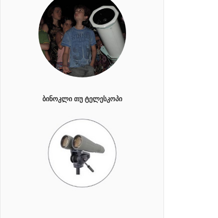
ᲑᲘᲜᲝᲙᲚᲘ ᲗᲣ ᲢᲔᲚᲔᲡᲙᲝᲞᲘ