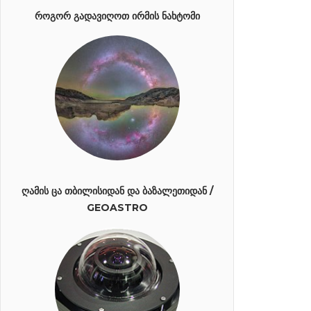
ᲠᲝᲒᲝᲠ ᲒᲐᲓᲐᲕᲘᲦᲝᲗ ᲘᲠᲛᲘᲡ ᲜᲐᲮᲢᲝᲛᲘ
ᲦᲐᲛᲘᲡ ᲪᲐ ᲗᲑᲘᲚᲘᲡᲘᲓᲐᲜ ᲓᲐ ᲑᲐᲖᲐᲚᲔᲗᲘᲓᲐᲜ /
GEOASTRO