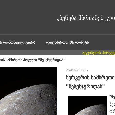
ᲐᲡᲢᲠᲝᲜᲝᲛᲘᲣᲚᲘ ᲙᲕᲘᲠᲐ
ᲓᲐᲕᲔᲮᲛᲐᲠᲝᲗ ᲐᲡᲢᲠᲝᲜᲔᲢᲡ
ᲠᲘᲡ ᲡᲐᲛᲮᲠᲔᲗᲘ ᲞᲝᲚᲣᲡᲘ ”ᲛᲔᲡᲔᲜᲯᲔᲠᲘᲓᲐᲜ”
26/02/2012
No comments
მერკურის სამხრეთ
”მესენჯერიდან”
”მ
წე
ორ