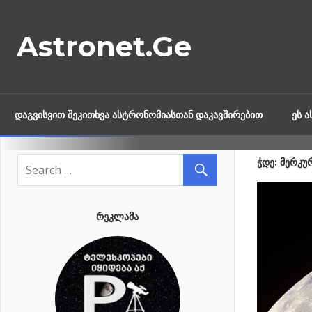
Skip
to
Astronet.Ge
content
ᲓᲐᲒᲕᲘᲡᲕᲘᲗ ᲨᲔᲙᲘᲗᲮᲕᲐ ᲐᲡᲢᲠᲝᲜᲝᲛᲘᲐᲡᲗᲐᲜ ᲓᲐᲙᲐᲕᲨᲘᲠᲔᲑᲘᲗ
ᲔᲡ 
ᲭᲓᲔ: ᲛᲔᲠᲙᲣ
ᲠᲔᲙᲚᲐᲛᲐ