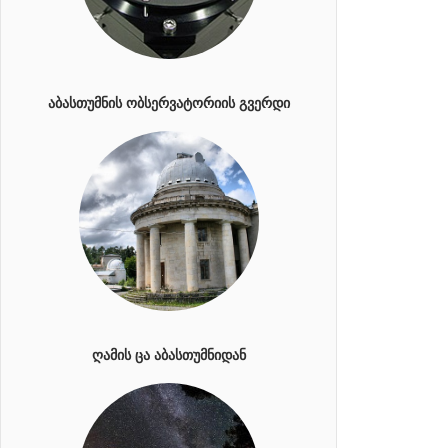
ᲐᲑᲐᲡᲗᲣᲛᲜᲘᲡ ᲝᲑᲡᲔᲠᲕᲐᲢᲝᲠᲘᲘᲡ ᲒᲕᲔᲠᲓᲘ
ᲦᲐᲛᲘᲡ ᲪᲐ ᲐᲑᲐᲡᲗᲣᲛᲜᲘᲓᲐᲜ