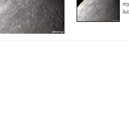
თუ
მა