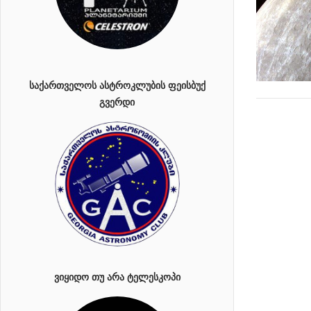
ᲡᲐᲥᲐᲠᲗᲕᲔᲚᲝᲡ ᲐᲡᲢᲠᲝᲙᲚᲣᲑᲘᲡ ᲤᲔᲘᲡᲑᲣᲥ
ᲒᲕᲔᲠᲓᲘ
ᲕᲘᲧᲘᲓᲝ ᲗᲣ ᲐᲠᲐ ᲢᲔᲚᲔᲡᲙᲝᲞᲘ