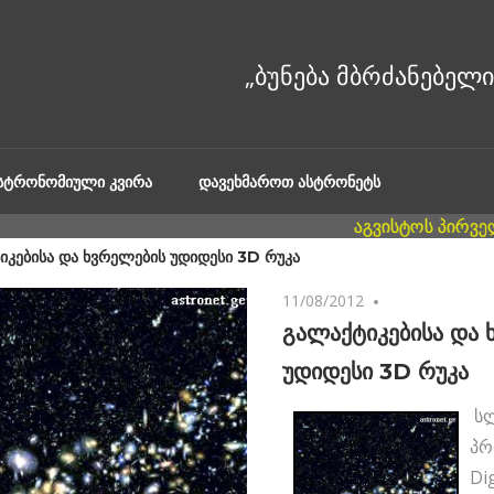
ᲐᲡᲢᲠᲝᲜᲝᲛᲘᲣᲚᲘ ᲙᲕᲘᲠᲐ
ᲓᲐᲕᲔᲮᲛᲐᲠᲝᲗ ᲐᲡᲢᲠᲝᲜᲔᲢᲡ
ᲘᲙᲔᲑᲘᲡᲐ ᲓᲐ ᲮᲕᲠᲔᲚᲔᲑᲘᲡ ᲣᲓᲘᲓᲔᲡᲘ 3D ᲠᲣᲙᲐ
11/08/2012
No comments
გალაქტიკებისა და 
უდიდესი 3D რუკა
ს
პრ
Dig