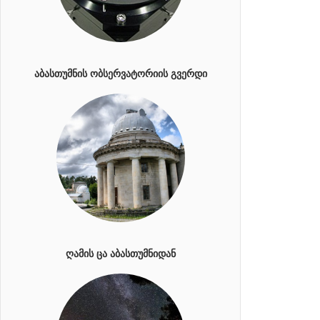
ᲐᲑᲐᲡᲗᲣᲛᲜᲘᲡ ᲝᲑᲡᲔᲠᲕᲐᲢᲝᲠᲘᲘᲡ ᲒᲕᲔᲠᲓᲘ
ᲦᲐᲛᲘᲡ ᲪᲐ ᲐᲑᲐᲡᲗᲣᲛᲜᲘᲓᲐᲜ