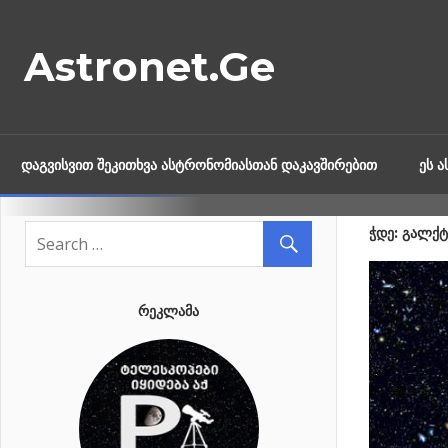
Skip
to
Astronet.Ge
content
ᲓᲐᲒᲕᲘᲡᲕᲘᲗ ᲨᲔᲙᲘᲗᲮᲕᲐ ᲐᲡᲢᲠᲝᲜᲝᲛᲘᲐᲡᲗᲐᲜ ᲓᲐᲙᲐᲕᲨᲘᲠᲔᲑᲘᲗ
ᲔᲡ 
ᲭᲓᲔ: ᲒᲐᲚᲥᲢ
ᲠᲔᲙᲚᲐᲛᲐ