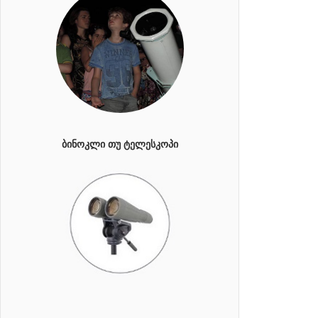
ᲑᲘᲜᲝᲙᲚᲘ ᲗᲣ ᲢᲔᲚᲔᲡᲙᲝᲞᲘ