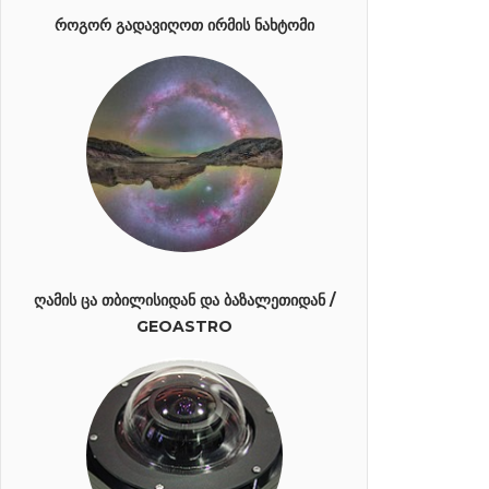
ᲠᲝᲒᲝᲠ ᲒᲐᲓᲐᲕᲘᲦᲝᲗ ᲘᲠᲛᲘᲡ ᲜᲐᲮᲢᲝᲛᲘ
ᲦᲐᲛᲘᲡ ᲪᲐ ᲗᲑᲘᲚᲘᲡᲘᲓᲐᲜ ᲓᲐ ᲑᲐᲖᲐᲚᲔᲗᲘᲓᲐᲜ /
GEOASTRO