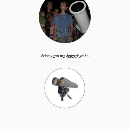
ᲑᲘᲜᲝᲙᲚᲘ ᲗᲣ ᲢᲔᲚᲔᲡᲙᲝᲞᲘ