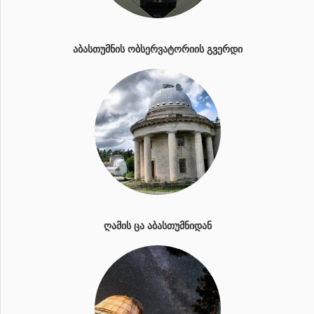
ᲐᲑᲐᲡᲗᲣᲛᲜᲘᲡ ᲝᲑᲡᲔᲠᲕᲐᲢᲝᲠᲘᲘᲡ ᲒᲕᲔᲠᲓᲘ
ᲦᲐᲛᲘᲡ ᲪᲐ ᲐᲑᲐᲡᲗᲣᲛᲜᲘᲓᲐᲜ