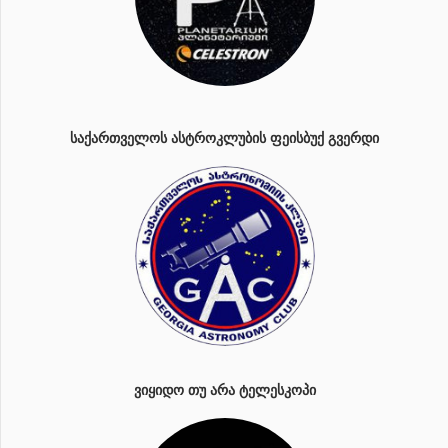
ᲡᲐᲥᲐᲠᲗᲕᲔᲚᲝᲡ ᲐᲡᲢᲠᲝᲙᲚᲣᲑᲘᲡ ᲤᲔᲘᲡᲑᲣᲥ ᲒᲕᲔᲠᲓᲘ
ᲕᲘᲧᲘᲓᲝ ᲗᲣ ᲐᲠᲐ ᲢᲔᲚᲔᲡᲙᲝᲞᲘ