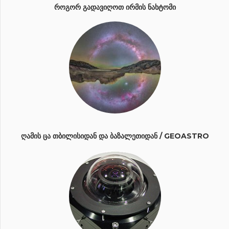
ᲠᲝᲒᲝᲠ ᲒᲐᲓᲐᲕᲘᲦᲝᲗ ᲘᲠᲛᲘᲡ ᲜᲐᲮᲢᲝᲛᲘ
ᲦᲐᲛᲘᲡ ᲪᲐ ᲗᲑᲘᲚᲘᲡᲘᲓᲐᲜ ᲓᲐ ᲑᲐᲖᲐᲚᲔᲗᲘᲓᲐᲜ / GEOASTRO