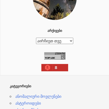
ᲐᲠᲥᲘᲕᲔᲑᲘ
ა
რ
ქ
ი
8
ვ
ე
ბ
ᲙᲐᲢᲔᲒᲝᲠᲘᲔᲑᲘ
ი
ანომალიური მოვლენები
ასტეროიდები