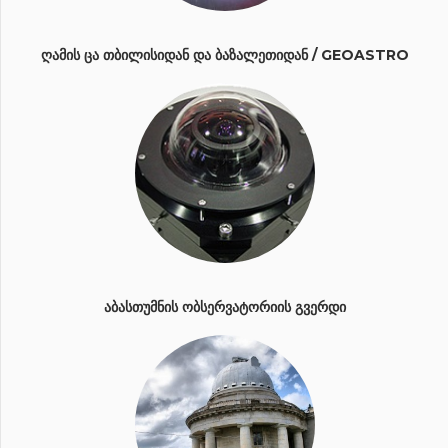
ᲦᲐᲛᲘᲡ ᲪᲐ ᲗᲑᲘᲚᲘᲡᲘᲓᲐᲜ ᲓᲐ ᲑᲐᲖᲐᲚᲔᲗᲘᲓᲐᲜ / GEOASTRO
ᲐᲑᲐᲡᲗᲣᲛᲜᲘᲡ ᲝᲑᲡᲔᲠᲕᲐᲢᲝᲠᲘᲘᲡ ᲒᲕᲔᲠᲓᲘ