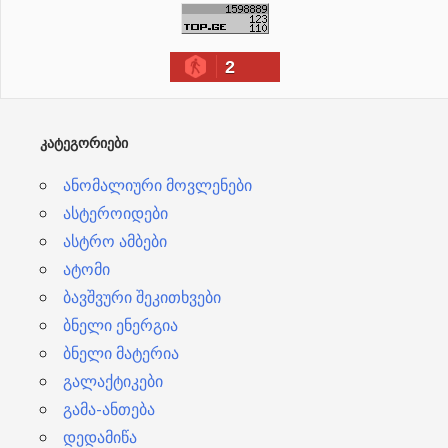
ქ
ი
2
ვ
ე
ბ
ᲙᲐᲢᲔᲒᲝᲠᲘᲔᲑᲘ
ი
ანომალიური მოვლენები
ასტეროიდები
ასტრო ამბები
ატომი
ბავშვური შეკითხვები
ბნელი ენერგია
ბნელი მატერია
გალაქტიკები
გამა-ანთება
დედამიწა