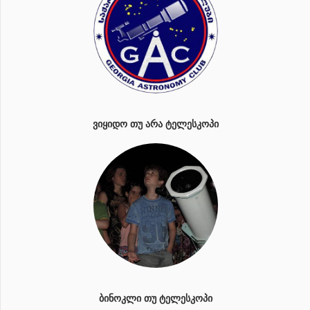
ᲕᲘᲧᲘᲓᲝ ᲗᲣ ᲐᲠᲐ ᲢᲔᲚᲔᲡᲙᲝᲞᲘ
ᲑᲘᲜᲝᲙᲚᲘ ᲗᲣ ᲢᲔᲚᲔᲡᲙᲝᲞᲘ