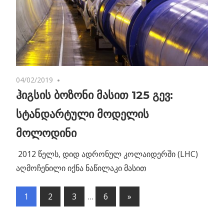
04/02/2019
No comments
ჰიგსის ბოზონი მასით 125 გევ:
სტანდარტული მოდელის
მოლოდინი
2012 წელს, დიდ ადრონულ კოლაიდერში (LHC)
აღმოჩენილი იქნა ნაწილაკი მასით
1
2
3
…
6
Next
»
პოსტების
Posts