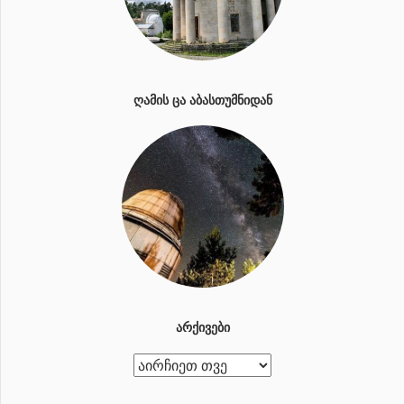
ᲦᲐᲛᲘᲡ ᲪᲐ ᲐᲑᲐᲡᲗᲣᲛᲜᲘᲓᲐᲜ
ᲐᲠᲥᲘᲕᲔᲑᲘ
ა
რ