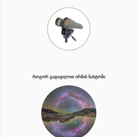
ᲠᲝᲒᲝᲠ ᲒᲐᲓᲐᲕᲘᲦᲝᲗ ᲘᲠᲛᲘᲡ ᲜᲐᲮᲢᲝᲛᲘ