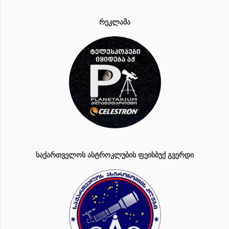
ᲠᲔᲙᲚᲐᲛᲐ
ᲡᲐᲥᲐᲠᲗᲕᲔᲚᲝᲡ ᲐᲡᲢᲠᲝᲙᲚᲣᲑᲘᲡ ᲤᲔᲘᲡᲑᲣᲥ ᲒᲕᲔᲠᲓᲘ