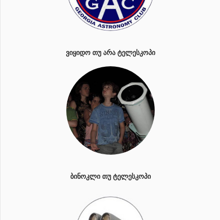
ᲕᲘᲧᲘᲓᲝ ᲗᲣ ᲐᲠᲐ ᲢᲔᲚᲔᲡᲙᲝᲞᲘ
ᲑᲘᲜᲝᲙᲚᲘ ᲗᲣ ᲢᲔᲚᲔᲡᲙᲝᲞᲘ