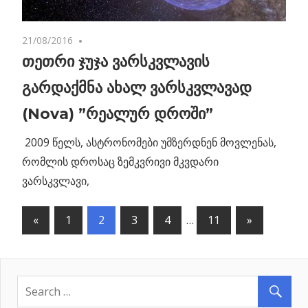
21/08/2016
No comments
თეთრი ჯუჯა ვარსკვლავის
გარდაქმნა ახალ ვარსკვლავად
(Nova) ”რეალურ დროში”
2009 წელს, ასტრონომები უმზერდნენ მოვლენას,
რომლის დროსაც ზემკვრივი მკვდარი
ვარსკვლავი,
«
Previous
1
2
3
4
…
11
Next
»
პოსტების
Posts
Posts
ნავიგაცია