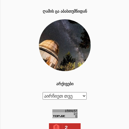
ᲦᲐᲛᲘᲡ ᲪᲐ ᲐᲑᲐᲡᲗᲣᲛᲜᲘᲓᲐᲜ
ᲐᲠᲥᲘᲕᲔᲑᲘ
ა
რ
ქ
ი
2
ვ