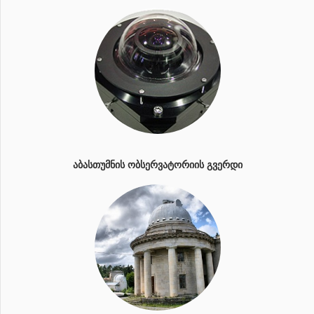
ᲐᲑᲐᲡᲗᲣᲛᲜᲘᲡ ᲝᲑᲡᲔᲠᲕᲐᲢᲝᲠᲘᲘᲡ ᲒᲕᲔᲠᲓᲘ