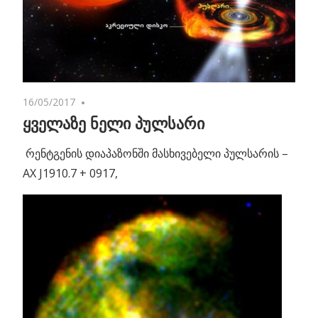
16/05/2017
No comments
ყველაზე ნელი პულსარი
რენტგენის დიაპაზონში მასხივებელი პულსარის –
AX J1910.7 + 0917,