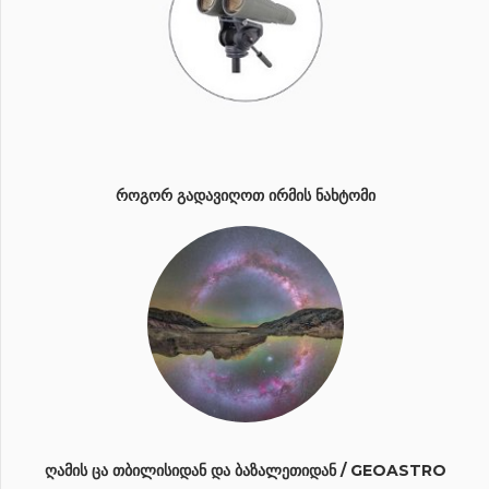
ᲠᲝᲒᲝᲠ ᲒᲐᲓᲐᲕᲘᲦᲝᲗ ᲘᲠᲛᲘᲡ ᲜᲐᲮᲢᲝᲛᲘ
ᲦᲐᲛᲘᲡ ᲪᲐ ᲗᲑᲘᲚᲘᲡᲘᲓᲐᲜ ᲓᲐ ᲑᲐᲖᲐᲚᲔᲗᲘᲓᲐᲜ / GEOASTRO