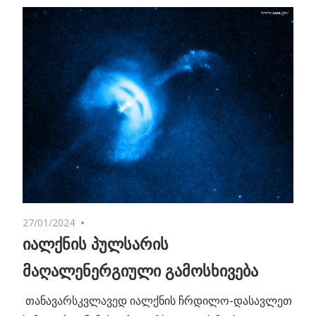
27/01/2024
No comments
იალქნის პულსარის
მაღალენერგიული გამოსხივება
თანავარსკვლავედ იალქნის ჩრდილო-დასავლეთ