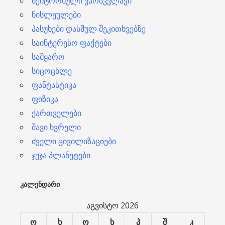
ნეიტრონული ვარსკვლავი
ნისლეულები
პასუხები დასმულ შეკითხვებზე
საინტერესო ფაქტები
სამყარო
სიცოცხლე
ფანტასტიკა
ფიზიკა
ქართველები
შავი ხვრელი
ძველი ცივილიზაციები
ჯუჯა პლანეტები
ᲙᲐᲚᲔᲜᲓᲐᲠᲘ
აგვისტო 2026
ო
ხ
ო
ხ
პ
შ
კ