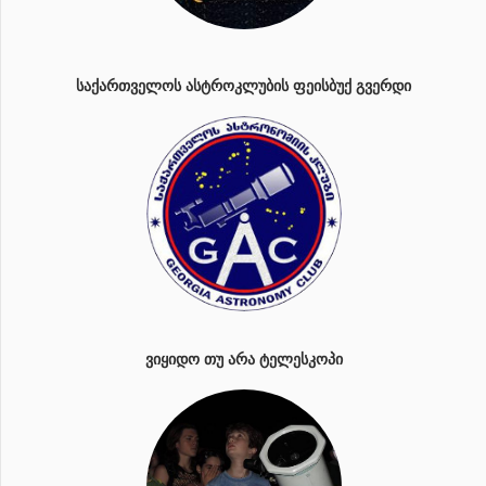
ᲡᲐᲥᲐᲠᲗᲕᲔᲚᲝᲡ ᲐᲡᲢᲠᲝᲙᲚᲣᲑᲘᲡ ᲤᲔᲘᲡᲑᲣᲥ ᲒᲕᲔᲠᲓᲘ
ᲕᲘᲧᲘᲓᲝ ᲗᲣ ᲐᲠᲐ ᲢᲔᲚᲔᲡᲙᲝᲞᲘ