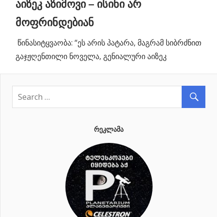
აიზეკ აზიმოვი – ისინი არ
მოფრინდებიან
წინასიტყვაობა: “ეს არის პატარა, მაგრამ სიბრძნით
გაჯჟღენთილი ნოველა, გენიალური აიზეკ
ᲠᲔᲙᲚᲐᲛᲐ