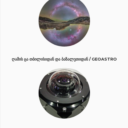
ᲦᲐᲛᲘᲡ ᲪᲐ ᲗᲑᲘᲚᲘᲡᲘᲓᲐᲜ ᲓᲐ ᲑᲐᲖᲐᲚᲔᲗᲘᲓᲐᲜ / GEOASTRO