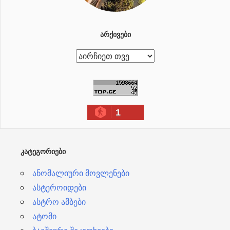
ᲐᲠᲥᲘᲕᲔᲑᲘ
ა
რ
ქ
ი
1
ვ
ე
ბ
ᲙᲐᲢᲔᲒᲝᲠᲘᲔᲑᲘ
ი
ანომალიური მოვლენები
ასტეროიდები
ასტრო ამბები
ატომი