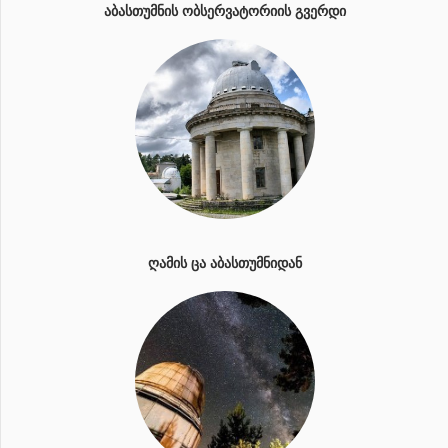
ᲐᲑᲐᲡᲗᲣᲛᲜᲘᲡ ᲝᲑᲡᲔᲠᲕᲐᲢᲝᲠᲘᲘᲡ ᲒᲕᲔᲠᲓᲘ
ᲦᲐᲛᲘᲡ ᲪᲐ ᲐᲑᲐᲡᲗᲣᲛᲜᲘᲓᲐᲜ