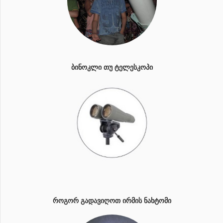
ᲑᲘᲜᲝᲙᲚᲘ ᲗᲣ ᲢᲔᲚᲔᲡᲙᲝᲞᲘ
ᲠᲝᲒᲝᲠ ᲒᲐᲓᲐᲕᲘᲦᲝᲗ ᲘᲠᲛᲘᲡ ᲜᲐᲮᲢᲝᲛᲘ