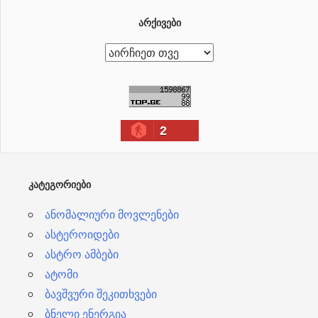
ᲐᲠᲥᲘᲕᲔᲑᲘ
ა
რ
ქ
ი
2
ვ
ე
ბ
ᲙᲐᲢᲔᲒᲝᲠᲘᲔᲑᲘ
ი
ანომალიური მოვლენები
ასტეროიდები
ასტრო ამბები
ატომი
ბავშვური შეკითხვები
ბნელი ენერგია