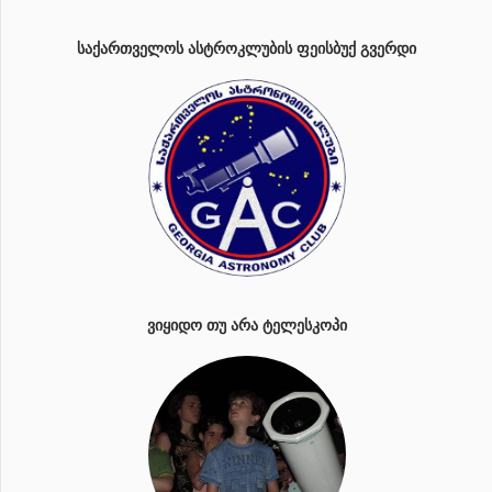
ᲡᲐᲥᲐᲠᲗᲕᲔᲚᲝᲡ ᲐᲡᲢᲠᲝᲙᲚᲣᲑᲘᲡ ᲤᲔᲘᲡᲑᲣᲥ ᲒᲕᲔᲠᲓᲘ
ᲕᲘᲧᲘᲓᲝ ᲗᲣ ᲐᲠᲐ ᲢᲔᲚᲔᲡᲙᲝᲞᲘ