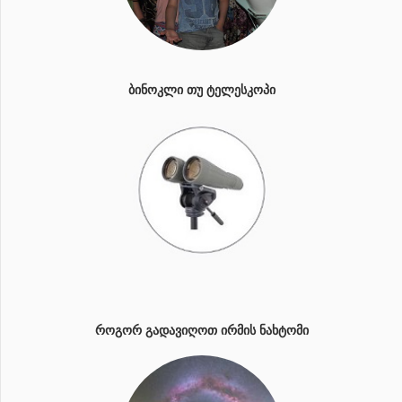
ᲑᲘᲜᲝᲙᲚᲘ ᲗᲣ ᲢᲔᲚᲔᲡᲙᲝᲞᲘ
ᲠᲝᲒᲝᲠ ᲒᲐᲓᲐᲕᲘᲦᲝᲗ ᲘᲠᲛᲘᲡ ᲜᲐᲮᲢᲝᲛᲘ