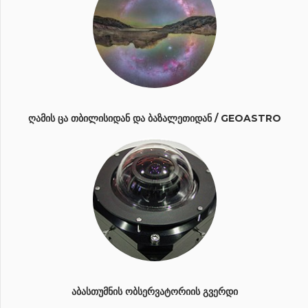
ᲦᲐᲛᲘᲡ ᲪᲐ ᲗᲑᲘᲚᲘᲡᲘᲓᲐᲜ ᲓᲐ ᲑᲐᲖᲐᲚᲔᲗᲘᲓᲐᲜ / GEOASTRO
ᲐᲑᲐᲡᲗᲣᲛᲜᲘᲡ ᲝᲑᲡᲔᲠᲕᲐᲢᲝᲠᲘᲘᲡ ᲒᲕᲔᲠᲓᲘ