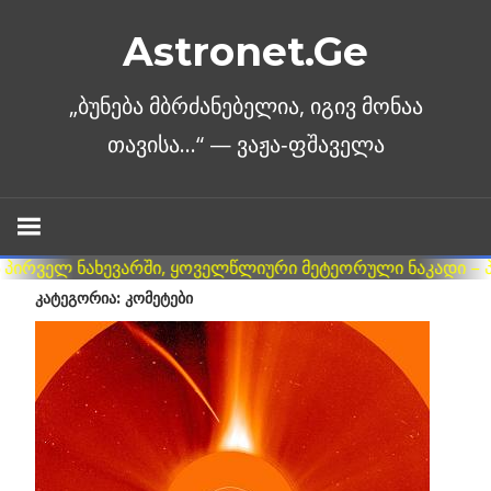
Skip
Astronet.Ge
to
content
ᲙᲐᲢᲔᲒᲝᲠᲘᲐ: ᲙᲝᲛᲔᲢᲔᲑᲘ