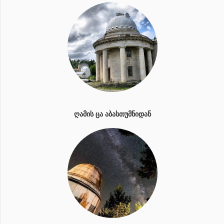
ᲦᲐᲛᲘᲡ ᲪᲐ ᲐᲑᲐᲡᲗᲣᲛᲜᲘᲓᲐᲜ