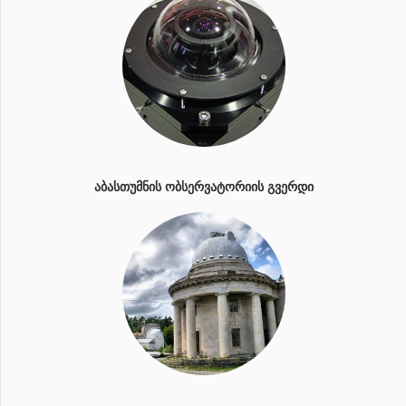
ᲐᲑᲐᲡᲗᲣᲛᲜᲘᲡ ᲝᲑᲡᲔᲠᲕᲐᲢᲝᲠᲘᲘᲡ ᲒᲕᲔᲠᲓᲘ