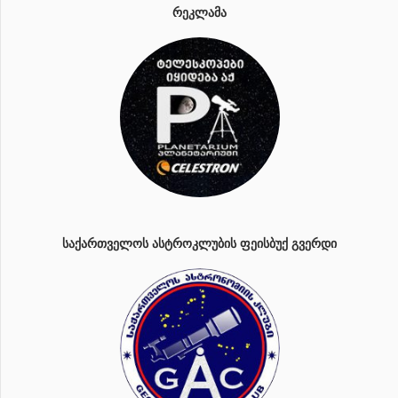
ᲠᲔᲙᲚᲐᲛᲐ
ᲡᲐᲥᲐᲠᲗᲕᲔᲚᲝᲡ ᲐᲡᲢᲠᲝᲙᲚᲣᲑᲘᲡ ᲤᲔᲘᲡᲑᲣᲥ ᲒᲕᲔᲠᲓᲘ