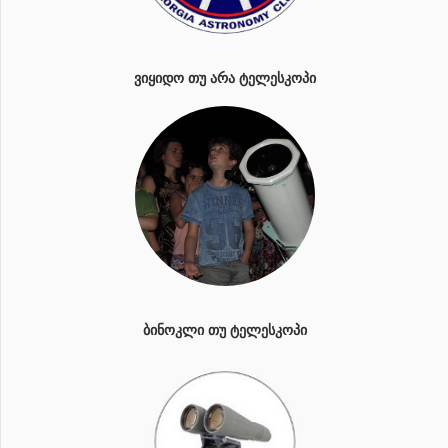
ᲕᲘᲧᲘᲓᲝ ᲗᲣ ᲐᲠᲐ ᲢᲔᲚᲔᲡᲙᲝᲞᲘ
ᲑᲘᲜᲝᲙᲚᲘ ᲗᲣ ᲢᲔᲚᲔᲡᲙᲝᲞᲘ