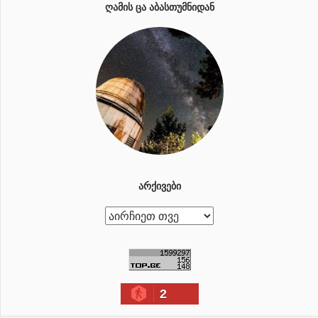
ᲦᲐᲛᲘᲡ ᲪᲐ ᲐᲑᲐᲡᲗᲣᲛᲜᲘᲓᲐᲜ
ᲐᲠᲥᲘᲕᲔᲑᲘ
ა
რ
ქ
ი
2
ვ
ე