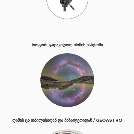
ᲠᲝᲒᲝᲠ ᲒᲐᲓᲐᲕᲘᲦᲝᲗ ᲘᲠᲛᲘᲡ ᲜᲐᲮᲢᲝᲛᲘ
ᲦᲐᲛᲘᲡ ᲪᲐ ᲗᲑᲘᲚᲘᲡᲘᲓᲐᲜ ᲓᲐ ᲑᲐᲖᲐᲚᲔᲗᲘᲓᲐᲜ / GEOASTRO