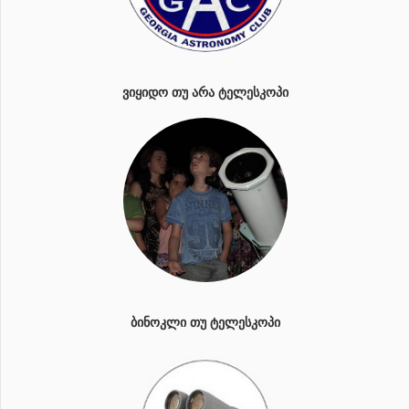
ᲕᲘᲧᲘᲓᲝ ᲗᲣ ᲐᲠᲐ ᲢᲔᲚᲔᲡᲙᲝᲞᲘ
ᲑᲘᲜᲝᲙᲚᲘ ᲗᲣ ᲢᲔᲚᲔᲡᲙᲝᲞᲘ