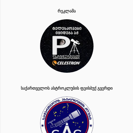
ᲠᲔᲙᲚᲐᲛᲐ
ᲡᲐᲥᲐᲠᲗᲕᲔᲚᲝᲡ ᲐᲡᲢᲠᲝᲙᲚᲣᲑᲘᲡ ᲤᲔᲘᲡᲑᲣᲥ ᲒᲕᲔᲠᲓᲘ