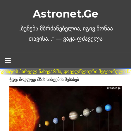
Skip
Astronet.Ge
to
content
ᲭᲓᲔ: ᲛᲝᲙᲚᲔᲓ ᲛᲖᲘᲡ ᲡᲘᲡᲢᲔᲛᲘᲡ ᲨᲔᲡᲐᲮᲔᲑ