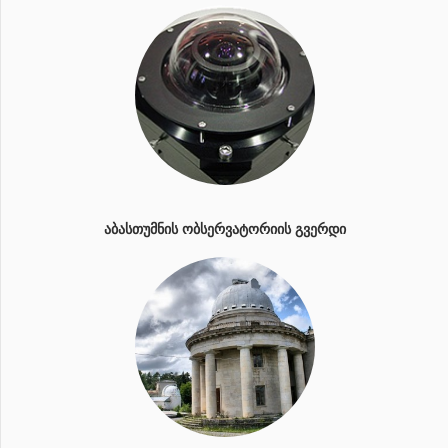
ᲐᲑᲐᲡᲗᲣᲛᲜᲘᲡ ᲝᲑᲡᲔᲠᲕᲐᲢᲝᲠᲘᲘᲡ ᲒᲕᲔᲠᲓᲘ