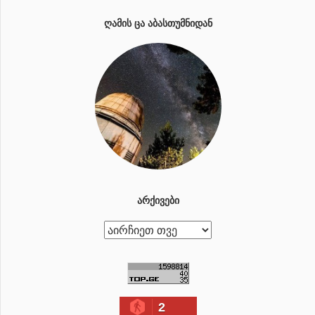
ᲦᲐᲛᲘᲡ ᲪᲐ ᲐᲑᲐᲡᲗᲣᲛᲜᲘᲓᲐᲜ
ᲐᲠᲥᲘᲕᲔᲑᲘ
ა
რ
ქ
ი
2
ვ