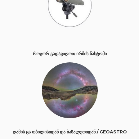
ᲠᲝᲒᲝᲠ ᲒᲐᲓᲐᲕᲘᲦᲝᲗ ᲘᲠᲛᲘᲡ ᲜᲐᲮᲢᲝᲛᲘ
ᲦᲐᲛᲘᲡ ᲪᲐ ᲗᲑᲘᲚᲘᲡᲘᲓᲐᲜ ᲓᲐ ᲑᲐᲖᲐᲚᲔᲗᲘᲓᲐᲜ / GEOASTRO