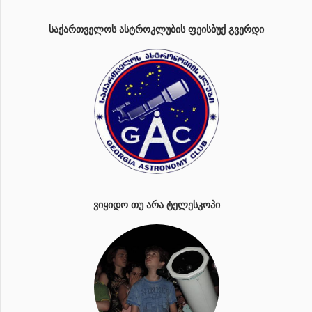
ᲡᲐᲥᲐᲠᲗᲕᲔᲚᲝᲡ ᲐᲡᲢᲠᲝᲙᲚᲣᲑᲘᲡ ᲤᲔᲘᲡᲑᲣᲥ ᲒᲕᲔᲠᲓᲘ
ᲕᲘᲧᲘᲓᲝ ᲗᲣ ᲐᲠᲐ ᲢᲔᲚᲔᲡᲙᲝᲞᲘ