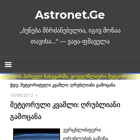
Skip
Astronet.Ge
to
content
ᲭᲓᲔ: ᲛᲔᲢᲔᲝᲠᲘᲢᲣᲚᲘ ᲙᲕᲐᲛᲚᲘ: ᲦᲠᲣᲑᲚᲘᲐᲜᲘ ᲒᲐᲛᲝᲪᲐᲜᲐ
10/08/2012
No comments
მეტეორული კვამლი: ღრუბლიანი
გამოცანა
ვერცხლისფერი
ღრუბლების გაჩენა