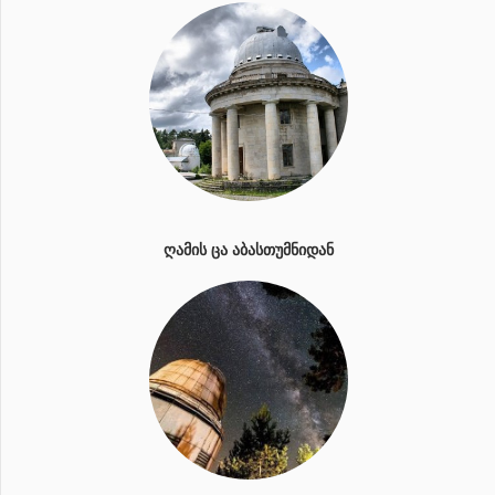
ᲦᲐᲛᲘᲡ ᲪᲐ ᲐᲑᲐᲡᲗᲣᲛᲜᲘᲓᲐᲜ