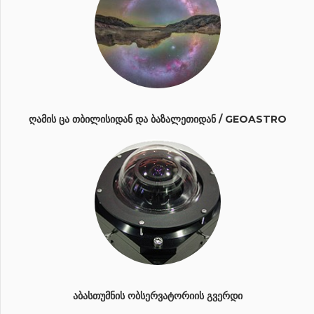
ᲦᲐᲛᲘᲡ ᲪᲐ ᲗᲑᲘᲚᲘᲡᲘᲓᲐᲜ ᲓᲐ ᲑᲐᲖᲐᲚᲔᲗᲘᲓᲐᲜ / GEOASTRO
ᲐᲑᲐᲡᲗᲣᲛᲜᲘᲡ ᲝᲑᲡᲔᲠᲕᲐᲢᲝᲠᲘᲘᲡ ᲒᲕᲔᲠᲓᲘ