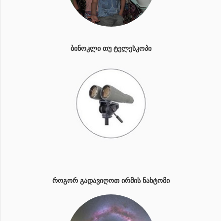
ᲑᲘᲜᲝᲙᲚᲘ ᲗᲣ ᲢᲔᲚᲔᲡᲙᲝᲞᲘ
ᲠᲝᲒᲝᲠ ᲒᲐᲓᲐᲕᲘᲦᲝᲗ ᲘᲠᲛᲘᲡ ᲜᲐᲮᲢᲝᲛᲘ