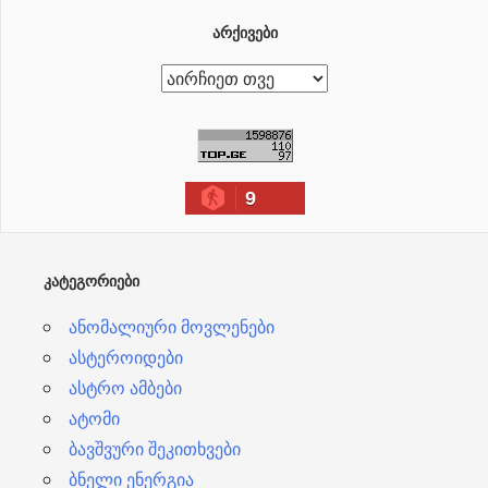
ᲐᲠᲥᲘᲕᲔᲑᲘ
ა
რ
ქ
ი
9
ვ
ე
ბ
ᲙᲐᲢᲔᲒᲝᲠᲘᲔᲑᲘ
ი
ანომალიური მოვლენები
ასტეროიდები
ასტრო ამბები
ატომი
ბავშვური შეკითხვები
ბნელი ენერგია