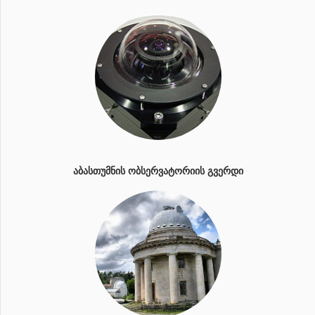
ᲐᲑᲐᲡᲗᲣᲛᲜᲘᲡ ᲝᲑᲡᲔᲠᲕᲐᲢᲝᲠᲘᲘᲡ ᲒᲕᲔᲠᲓᲘ