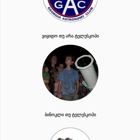
ᲕᲘᲧᲘᲓᲝ ᲗᲣ ᲐᲠᲐ ᲢᲔᲚᲔᲡᲙᲝᲞᲘ
ᲑᲘᲜᲝᲙᲚᲘ ᲗᲣ ᲢᲔᲚᲔᲡᲙᲝᲞᲘ