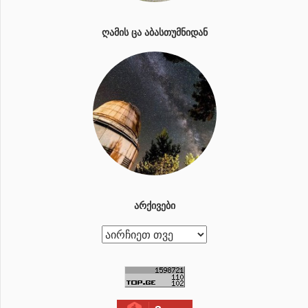
ᲦᲐᲛᲘᲡ ᲪᲐ ᲐᲑᲐᲡᲗᲣᲛᲜᲘᲓᲐᲜ
ᲐᲠᲥᲘᲕᲔᲑᲘ
ა
რ
ქ
ი