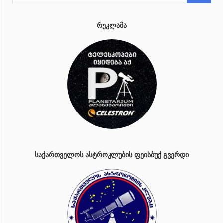
ᲠᲔᲙᲚᲐᲛᲐ
ᲡᲐᲥᲐᲠᲗᲕᲔᲚᲝᲡ ᲐᲡᲢᲠᲝᲙᲚᲣᲑᲘᲡ ᲤᲔᲘᲡᲑᲣᲥ ᲒᲕᲔᲠᲓᲘ