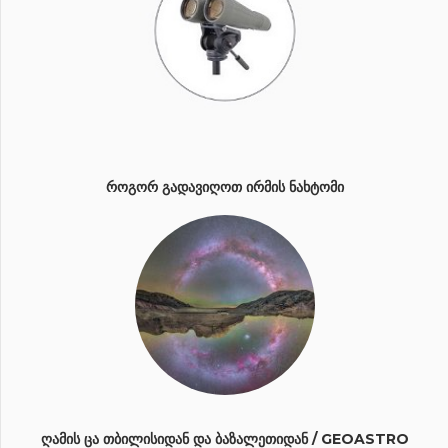
ᲠᲝᲒᲝᲠ ᲒᲐᲓᲐᲕᲘᲦᲝᲗ ᲘᲠᲛᲘᲡ ᲜᲐᲮᲢᲝᲛᲘ
ᲦᲐᲛᲘᲡ ᲪᲐ ᲗᲑᲘᲚᲘᲡᲘᲓᲐᲜ ᲓᲐ ᲑᲐᲖᲐᲚᲔᲗᲘᲓᲐᲜ / GEOASTRO