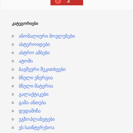
3
ვ
ე
ბ
ᲙᲐᲢᲔᲒᲝᲠᲘᲔᲑᲘ
ი
ანომალიური მოვლენები
ასტეროიდები
ასტრო ამბები
ატომი
ბავშვური შეკითხვები
ბნელი ენერგია
ბნელი მატერია
გალაქტიკები
გამა-ანთება
დედამიწა
ეგზოპლანეტები
ეს საინტერესოა