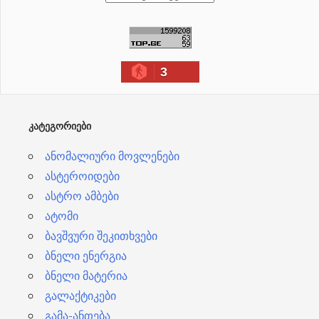
რ
ქ
ი
3
ვ
ე
ბ
ᲙᲐᲢᲔᲒᲝᲠᲘᲔᲑᲘ
ი
ანომალიური მოვლენები
ასტეროიდები
ასტრო ამბები
ატომი
ბავშვური შეკითხვები
ბნელი ენერგია
ბნელი მატერია
გალაქტიკები
გამა-ანთება