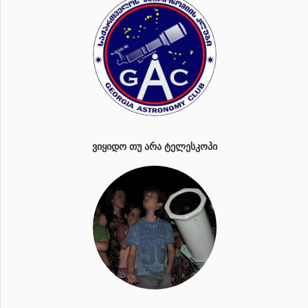
ᲕᲘᲧᲘᲓᲝ ᲗᲣ ᲐᲠᲐ ᲢᲔᲚᲔᲡᲙᲝᲞᲘ