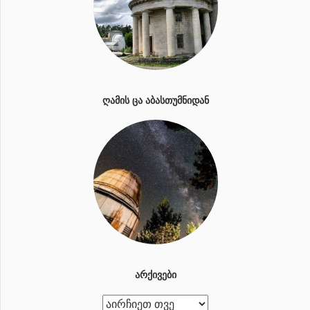
ᲦᲐᲛᲘᲡ ᲪᲐ ᲐᲑᲐᲡᲗᲣᲛᲜᲘᲓᲐᲜ
ᲐᲠᲥᲘᲕᲔᲑᲘ
ა