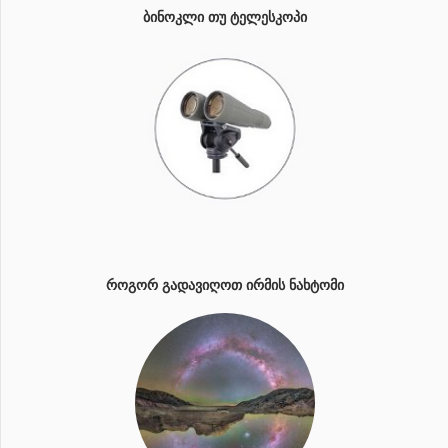
ᲑᲘᲜᲝᲙᲚᲘ ᲗᲣ ᲢᲔᲚᲔᲡᲙᲝᲞᲘ
ᲠᲝᲒᲝᲠ ᲒᲐᲓᲐᲕᲘᲦᲝᲗ ᲘᲠᲛᲘᲡ ᲜᲐᲮᲢᲝᲛᲘ