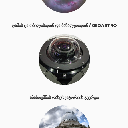
ᲦᲐᲛᲘᲡ ᲪᲐ ᲗᲑᲘᲚᲘᲡᲘᲓᲐᲜ ᲓᲐ ᲑᲐᲖᲐᲚᲔᲗᲘᲓᲐᲜ / GEOASTRO
ᲐᲑᲐᲡᲗᲣᲛᲜᲘᲡ ᲝᲑᲡᲔᲠᲕᲐᲢᲝᲠᲘᲘᲡ ᲒᲕᲔᲠᲓᲘ