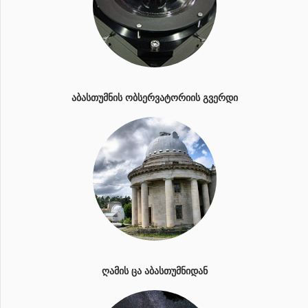
ᲐᲑᲐᲡᲗᲣᲛᲜᲘᲡ ᲝᲑᲡᲔᲠᲕᲐᲢᲝᲠᲘᲘᲡ ᲒᲕᲔᲠᲓᲘ
ᲦᲐᲛᲘᲡ ᲪᲐ ᲐᲑᲐᲡᲗᲣᲛᲜᲘᲓᲐᲜ