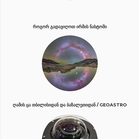
ᲠᲝᲒᲝᲠ ᲒᲐᲓᲐᲕᲘᲦᲝᲗ ᲘᲠᲛᲘᲡ ᲜᲐᲮᲢᲝᲛᲘ
ᲦᲐᲛᲘᲡ ᲪᲐ ᲗᲑᲘᲚᲘᲡᲘᲓᲐᲜ ᲓᲐ ᲑᲐᲖᲐᲚᲔᲗᲘᲓᲐᲜ / GEOASTRO