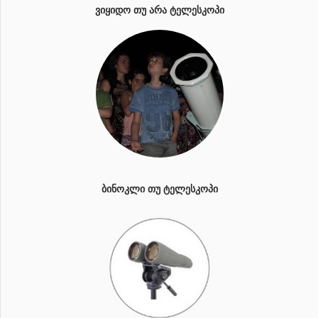
ᲕᲘᲧᲘᲓᲝ ᲗᲣ ᲐᲠᲐ ᲢᲔᲚᲔᲡᲙᲝᲞᲘ
ᲑᲘᲜᲝᲙᲚᲘ ᲗᲣ ᲢᲔᲚᲔᲡᲙᲝᲞᲘ