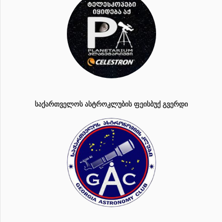
ᲡᲐᲥᲐᲠᲗᲕᲔᲚᲝᲡ ᲐᲡᲢᲠᲝᲙᲚᲣᲑᲘᲡ ᲤᲔᲘᲡᲑᲣᲥ ᲒᲕᲔᲠᲓᲘ