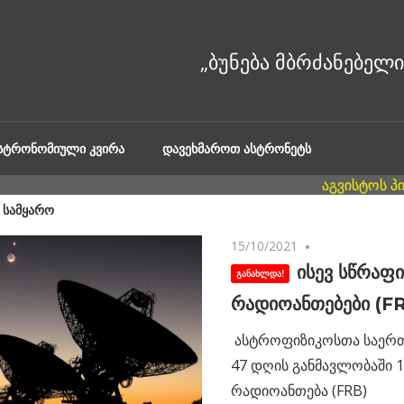
ᲐᲡᲢᲠᲝᲜᲝᲛᲘᲣᲚᲘ ᲙᲕᲘᲠᲐ
ᲓᲐᲕᲔᲮᲛᲐᲠᲝᲗ ᲐᲡᲢᲠᲝᲜᲔᲢᲡ
 ᲡᲐᲛᲧᲐᲠᲝ
15/10/2021
No comments
ისევ სწრაფი
რადიოანთებები (F
ასტროფიზიკოსთა საერთ
47 დღის განმავლობაში 1
რადიოანთება (FRB)