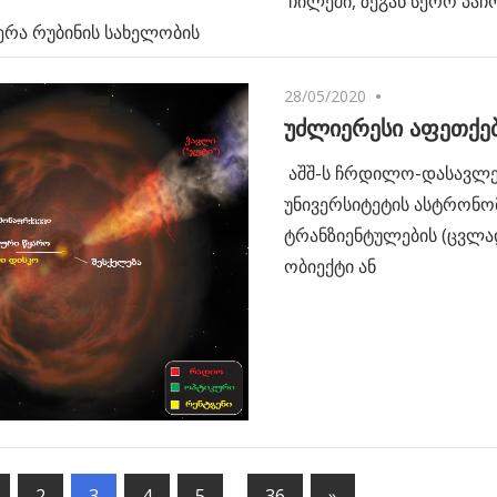
ჩილეში, ზეგან სერო პაჩო
ერა რუბინის სახელობის
28/05/2020
No comments
უძლიერესი აფეთქე
აშშ-ს ჩრდილო-დასავლ
უნივერსიტეტის ასტრონომე
ტრანზიენტულების (ცვლა
ობიექტი ან
us
2
3
4
5
…
36
Next
»