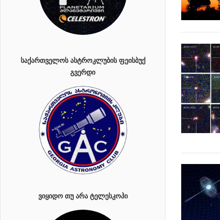
ᲡᲐᲥᲐᲠᲗᲕᲔᲚᲝᲡ ᲐᲡᲢᲠᲝᲙᲚᲣᲑᲘᲡ ᲤᲔᲘᲡᲑᲣᲥ
ᲒᲕᲔᲠᲓᲘ
ᲕᲘᲧᲘᲓᲝ ᲗᲣ ᲐᲠᲐ ᲢᲔᲚᲔᲡᲙᲝᲞᲘ