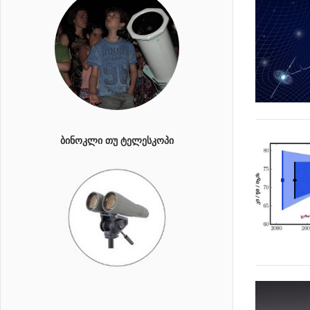
ᲑᲘᲜᲝᲙᲚᲘ ᲗᲣ ᲢᲔᲚᲔᲡᲙᲝᲞᲘ