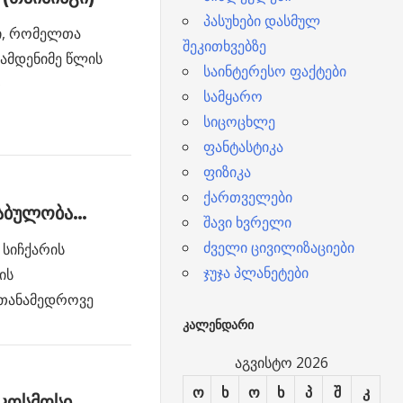
პასუხები დასმულ
ი, რომელთა
შეკითხვებზე
რამდენიმე წლის
საინტერესო ფაქტები
თ
სამყარო
სიცოცხლე
ფანტასტიკა
ფიზიკა
ქართველები
ძაბულობა…
შავი ხვრელი
ძველი ცივილიზაციები
სიჩქარის
ჯუჯა პლანეტები
ის
 თანამედროვე
ᲙᲐᲚᲔᲜᲓᲐᲠᲘ
აგვისტო 2026
ო
ხ
ო
ხ
პ
შ
კ
 კოსმოსი