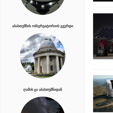
ᲐᲑᲐᲡᲗᲣᲛᲜᲘᲡ ᲝᲑᲡᲔᲠᲕᲐᲢᲝᲠᲘᲘᲡ ᲒᲕᲔᲠᲓᲘ
ᲦᲐᲛᲘᲡ ᲪᲐ ᲐᲑᲐᲡᲗᲣᲛᲜᲘᲓᲐᲜ