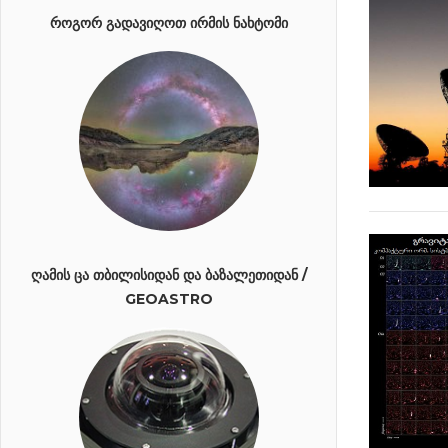
ᲠᲝᲒᲝᲠ ᲒᲐᲓᲐᲕᲘᲦᲝᲗ ᲘᲠᲛᲘᲡ ᲜᲐᲮᲢᲝᲛᲘ
ᲦᲐᲛᲘᲡ ᲪᲐ ᲗᲑᲘᲚᲘᲡᲘᲓᲐᲜ ᲓᲐ ᲑᲐᲖᲐᲚᲔᲗᲘᲓᲐᲜ /
GEOASTRO