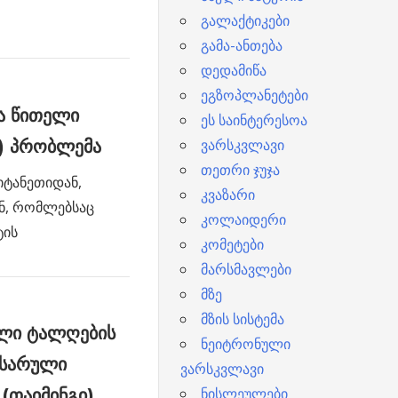
გალაქტიკები
გამა-ანთება
დედამიწა
ეგზოპლანეტები
რა წითელი
ეს საინტერესოა
ვარსკვლავი
) პრობლემა
თეთრი ჯუჯა
იტანეთიდან,
კვაზარი
ნ, რომლებსაც
კოლაიდერი
ტის
კომეტები
მარსმავლები
მზე
მზის სისტემა
ლი ტალღების
ნეიტრონული
ლსარული
ვარსკვლავი
ნისლეულები
(თაიმინგი)