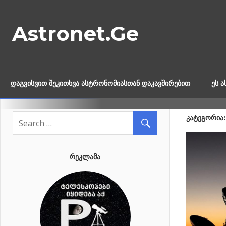
Skip
to
Astronet.Ge
content
ᲓᲐᲒᲕᲘᲡᲕᲘᲗ ᲨᲔᲙᲘᲗᲮᲕᲐ ᲐᲡᲢᲠᲝᲜᲝᲛᲘᲐᲡᲗᲐᲜ ᲓᲐᲙᲐᲕᲨᲘᲠᲔᲑᲘᲗ
ᲔᲡ 
ᲙᲐᲢᲔᲒᲝᲠᲘᲐ:
ᲠᲔᲙᲚᲐᲛᲐ