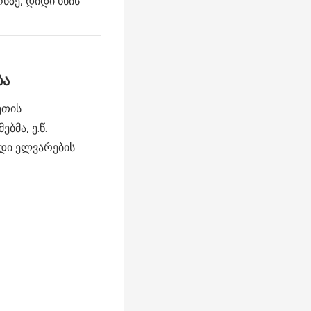
ნზე, დიდი ხნის
ბა
ეთის
ბმა, ე.წ.
დი ელვარების