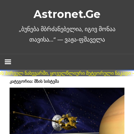
Skip
Astronet.Ge
to
content
ᲙᲐᲢᲔᲒᲝᲠᲘᲐ: ᲛᲖᲘᲡ ᲡᲘᲡᲢᲔᲛᲐ