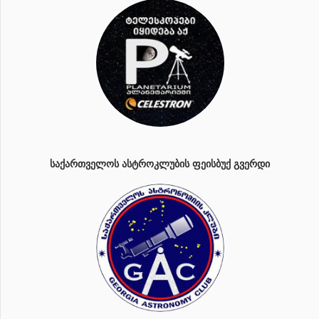
ᲡᲐᲥᲐᲠᲗᲕᲔᲚᲝᲡ ᲐᲡᲢᲠᲝᲙᲚᲣᲑᲘᲡ ᲤᲔᲘᲡᲑᲣᲥ ᲒᲕᲔᲠᲓᲘ