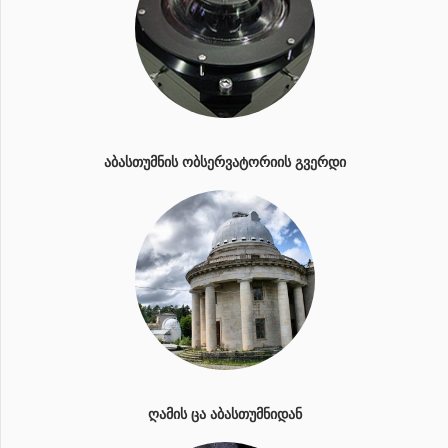
ᲐᲑᲐᲡᲗᲣᲛᲜᲘᲡ ᲝᲑᲡᲔᲠᲕᲐᲢᲝᲠᲘᲘᲡ ᲒᲕᲔᲠᲓᲘ
ᲦᲐᲛᲘᲡ ᲪᲐ ᲐᲑᲐᲡᲗᲣᲛᲜᲘᲓᲐᲜ