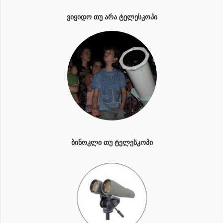
ᲕᲘᲧᲘᲓᲝ ᲗᲣ ᲐᲠᲐ ᲢᲔᲚᲔᲡᲙᲝᲞᲘ
ᲑᲘᲜᲝᲙᲚᲘ ᲗᲣ ᲢᲔᲚᲔᲡᲙᲝᲞᲘ