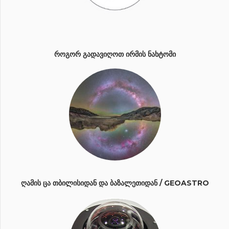
ᲠᲝᲒᲝᲠ ᲒᲐᲓᲐᲕᲘᲦᲝᲗ ᲘᲠᲛᲘᲡ ᲜᲐᲮᲢᲝᲛᲘ
ᲦᲐᲛᲘᲡ ᲪᲐ ᲗᲑᲘᲚᲘᲡᲘᲓᲐᲜ ᲓᲐ ᲑᲐᲖᲐᲚᲔᲗᲘᲓᲐᲜ / GEOASTRO