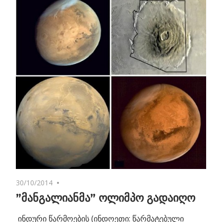
30/10/2014
No comments
”მანგალიანმა” ოლიმპო გადაიღო
ინდური წარმოების (ინდოეთი: წარმატებული