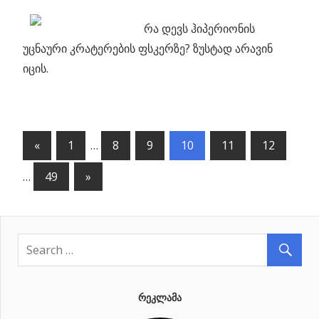
რა დევს ჰიპერიონის
უცნაური კრატერების ფსკერზე? ზუსტად არავინ
იცის.
«
Previous
1
…
8
9
10
11
12
პოსტების
Posts
…
49
Next
»
ნავიგაცია
Posts
ᲠᲔᲙᲚᲐᲛᲐ