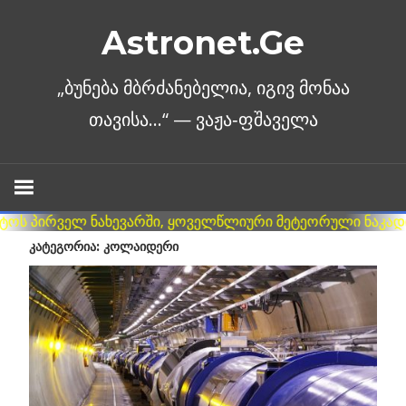
Skip
Astronet.Ge
to
content
ᲙᲐᲢᲔᲒᲝᲠᲘᲐ: ᲙᲝᲚᲐᲘᲓᲔᲠᲘ