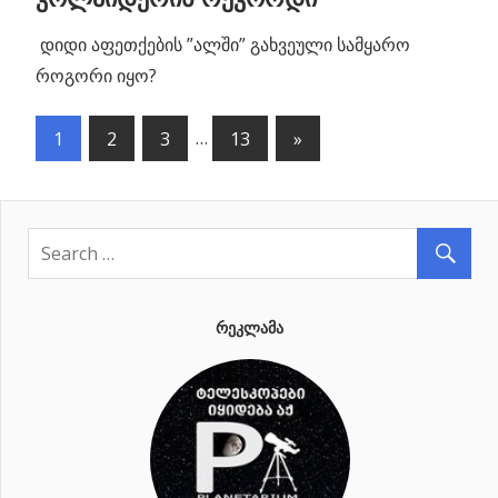
დიდი აფეთქების ”ალში” გახვეული სამყარო
როგორი იყო?
1
2
3
…
13
Next
»
პოსტების
Posts
ნავიგაცია
ᲠᲔᲙᲚᲐᲛᲐ