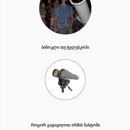
ᲑᲘᲜᲝᲙᲚᲘ ᲗᲣ ᲢᲔᲚᲔᲡᲙᲝᲞᲘ
ᲠᲝᲒᲝᲠ ᲒᲐᲓᲐᲕᲘᲦᲝᲗ ᲘᲠᲛᲘᲡ ᲜᲐᲮᲢᲝᲛᲘ