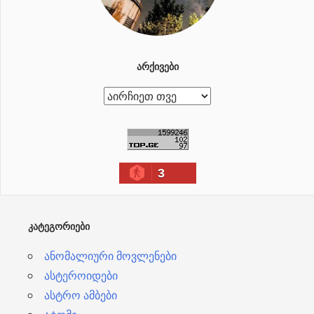
ᲐᲠᲥᲘᲕᲔᲑᲘ
ა
რ
ქ
ი
3
ვ
ე
ბ
ᲙᲐᲢᲔᲒᲝᲠᲘᲔᲑᲘ
ი
ანომალიური მოვლენები
ასტეროიდები
ასტრო ამბები