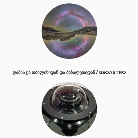
ᲦᲐᲛᲘᲡ ᲪᲐ ᲗᲑᲘᲚᲘᲡᲘᲓᲐᲜ ᲓᲐ ᲑᲐᲖᲐᲚᲔᲗᲘᲓᲐᲜ / GEOASTRO