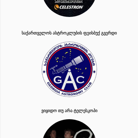
ᲡᲐᲥᲐᲠᲗᲕᲔᲚᲝᲡ ᲐᲡᲢᲠᲝᲙᲚᲣᲑᲘᲡ ᲤᲔᲘᲡᲑᲣᲥ ᲒᲕᲔᲠᲓᲘ
ᲕᲘᲧᲘᲓᲝ ᲗᲣ ᲐᲠᲐ ᲢᲔᲚᲔᲡᲙᲝᲞᲘ