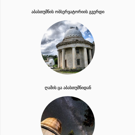
ᲐᲑᲐᲡᲗᲣᲛᲜᲘᲡ ᲝᲑᲡᲔᲠᲕᲐᲢᲝᲠᲘᲘᲡ ᲒᲕᲔᲠᲓᲘ
ᲦᲐᲛᲘᲡ ᲪᲐ ᲐᲑᲐᲡᲗᲣᲛᲜᲘᲓᲐᲜ