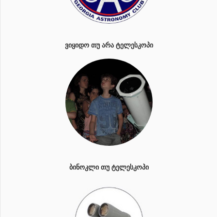
ᲕᲘᲧᲘᲓᲝ ᲗᲣ ᲐᲠᲐ ᲢᲔᲚᲔᲡᲙᲝᲞᲘ
ᲑᲘᲜᲝᲙᲚᲘ ᲗᲣ ᲢᲔᲚᲔᲡᲙᲝᲞᲘ