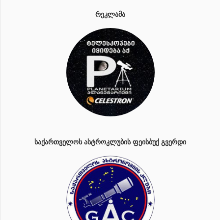
ᲠᲔᲙᲚᲐᲛᲐ
ᲡᲐᲥᲐᲠᲗᲕᲔᲚᲝᲡ ᲐᲡᲢᲠᲝᲙᲚᲣᲑᲘᲡ ᲤᲔᲘᲡᲑᲣᲥ ᲒᲕᲔᲠᲓᲘ