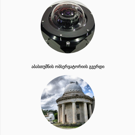
ᲐᲑᲐᲡᲗᲣᲛᲜᲘᲡ ᲝᲑᲡᲔᲠᲕᲐᲢᲝᲠᲘᲘᲡ ᲒᲕᲔᲠᲓᲘ