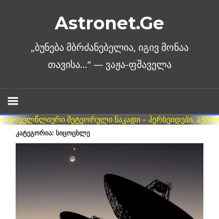
Skip
Astronet.Ge
to
content
ᲙᲐᲢᲔᲒᲝᲠᲘᲐ: ᲡᲘᲪᲝᲪᲮᲚᲔ