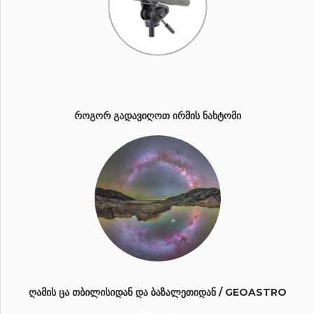
ᲠᲝᲒᲝᲠ ᲒᲐᲓᲐᲕᲘᲦᲝᲗ ᲘᲠᲛᲘᲡ ᲜᲐᲮᲢᲝᲛᲘ
ᲦᲐᲛᲘᲡ ᲪᲐ ᲗᲑᲘᲚᲘᲡᲘᲓᲐᲜ ᲓᲐ ᲑᲐᲖᲐᲚᲔᲗᲘᲓᲐᲜ / GEOASTRO