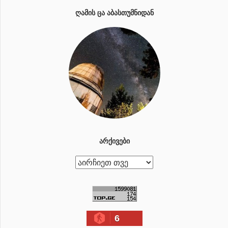
ᲦᲐᲛᲘᲡ ᲪᲐ ᲐᲑᲐᲡᲗᲣᲛᲜᲘᲓᲐᲜ
ᲐᲠᲥᲘᲕᲔᲑᲘ
ა
რ
ქ
ი
6
ვ