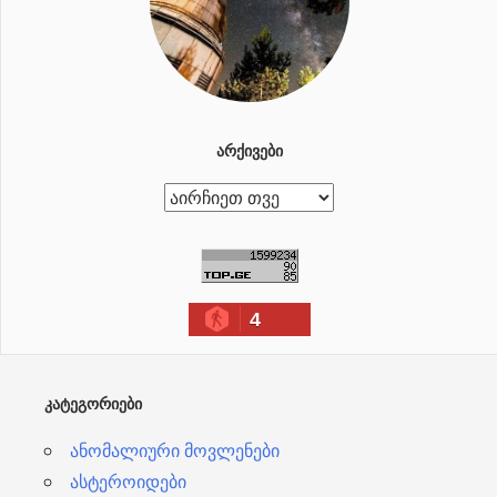
ᲐᲠᲥᲘᲕᲔᲑᲘ
ა
რ
ქ
ი
4
ვ
ე
ბ
ᲙᲐᲢᲔᲒᲝᲠᲘᲔᲑᲘ
ი
ანომალიური მოვლენები
ასტეროიდები