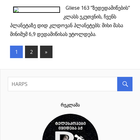
Gliese 163 ”ზედედამიწების”
კლასს ეკუთვნის, ჩვენს
პლანეტაზე დიდ კლდოვან პლანეტებს: მისი მასა
მინიმუმ 6,9 დედამიწისას უტოლდება.
1
2
Next
»
პოსტების
Posts
ნავიგაცია
ᲠᲔᲙᲚᲐᲛᲐ