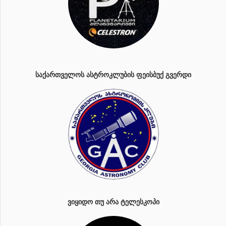
ᲡᲐᲥᲐᲠᲗᲕᲔᲚᲝᲡ ᲐᲡᲢᲠᲝᲙᲚᲣᲑᲘᲡ ᲤᲔᲘᲡᲑᲣᲥ ᲒᲕᲔᲠᲓᲘ
ᲕᲘᲧᲘᲓᲝ ᲗᲣ ᲐᲠᲐ ᲢᲔᲚᲔᲡᲙᲝᲞᲘ