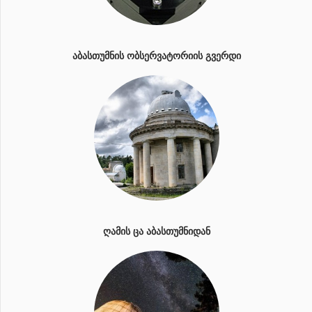
ᲐᲑᲐᲡᲗᲣᲛᲜᲘᲡ ᲝᲑᲡᲔᲠᲕᲐᲢᲝᲠᲘᲘᲡ ᲒᲕᲔᲠᲓᲘ
ᲦᲐᲛᲘᲡ ᲪᲐ ᲐᲑᲐᲡᲗᲣᲛᲜᲘᲓᲐᲜ