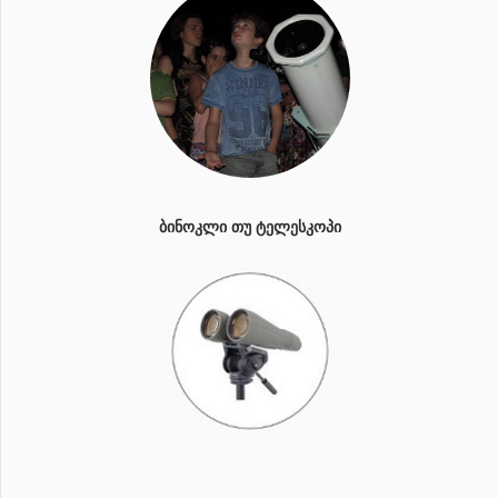
ᲑᲘᲜᲝᲙᲚᲘ ᲗᲣ ᲢᲔᲚᲔᲡᲙᲝᲞᲘ