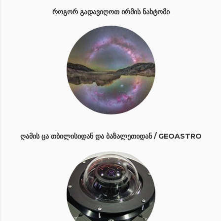
ᲠᲝᲒᲝᲠ ᲒᲐᲓᲐᲕᲘᲦᲝᲗ ᲘᲠᲛᲘᲡ ᲜᲐᲮᲢᲝᲛᲘ
ᲦᲐᲛᲘᲡ ᲪᲐ ᲗᲑᲘᲚᲘᲡᲘᲓᲐᲜ ᲓᲐ ᲑᲐᲖᲐᲚᲔᲗᲘᲓᲐᲜ / GEOASTRO