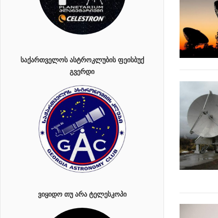
ᲡᲐᲥᲐᲠᲗᲕᲔᲚᲝᲡ ᲐᲡᲢᲠᲝᲙᲚᲣᲑᲘᲡ ᲤᲔᲘᲡᲑᲣᲥ
ᲒᲕᲔᲠᲓᲘ
ᲕᲘᲧᲘᲓᲝ ᲗᲣ ᲐᲠᲐ ᲢᲔᲚᲔᲡᲙᲝᲞᲘ