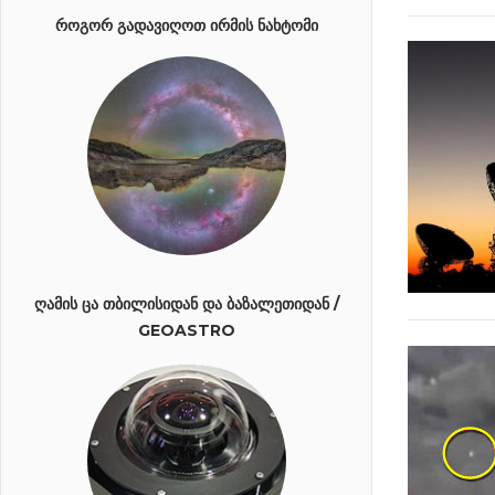
ᲠᲝᲒᲝᲠ ᲒᲐᲓᲐᲕᲘᲦᲝᲗ ᲘᲠᲛᲘᲡ ᲜᲐᲮᲢᲝᲛᲘ
ᲦᲐᲛᲘᲡ ᲪᲐ ᲗᲑᲘᲚᲘᲡᲘᲓᲐᲜ ᲓᲐ ᲑᲐᲖᲐᲚᲔᲗᲘᲓᲐᲜ /
GEOASTRO