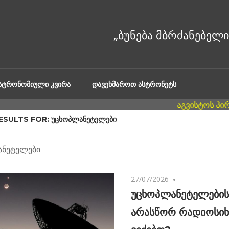
ᲐᲡᲢᲠᲝᲜᲝᲛᲘᲣᲚᲘ ᲙᲕᲘᲠᲐ
ᲓᲐᲕᲔᲮᲛᲐᲠᲝᲗ ᲐᲡᲢᲠᲝᲜᲔᲢᲡ
ESULTS FOR:
ᲣᲪᲮᲝᲞᲚᲐᲜᲔᲢᲔᲚᲔᲑᲘ
27/07/2026
No comments
უცხოპლანეტელების
არასწორ რადიოსიხ