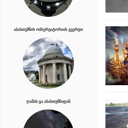
ᲐᲑᲐᲡᲗᲣᲛᲜᲘᲡ ᲝᲑᲡᲔᲠᲕᲐᲢᲝᲠᲘᲘᲡ ᲒᲕᲔᲠᲓᲘ
ᲦᲐᲛᲘᲡ ᲪᲐ ᲐᲑᲐᲡᲗᲣᲛᲜᲘᲓᲐᲜ