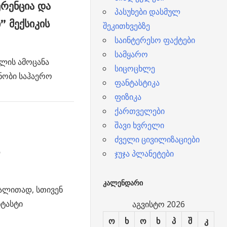
რენცია და
პასუხები დასმულ
 მექსიკის
შეკითხვებზე
საინტერესო ფაქტები
სამყარო
ლის ამოცანა
სიცოცხლე
ნობი საჰაერო
ფანტასტიკა
ფიზიკა
ქართველები
შავი ხვრელი
ძველი ცივილიზაციები
ჯუჯა პლანეტები
ᲙᲐᲚᲔᲜᲓᲐᲠᲘ
ალითად, სთივენ
ნტასტი
აგვისტო 2026
ო
ხ
ო
ხ
პ
შ
კ