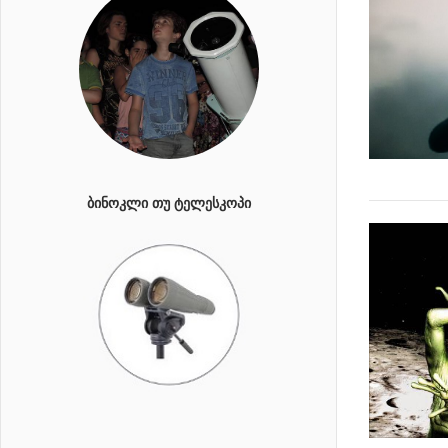
ᲑᲘᲜᲝᲙᲚᲘ ᲗᲣ ᲢᲔᲚᲔᲡᲙᲝᲞᲘ