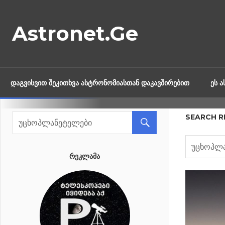
Skip
to
Astronet.Ge
content
ᲓᲐᲒᲕᲘᲡᲕᲘᲗ ᲨᲔᲙᲘᲗᲮᲕᲐ ᲐᲡᲢᲠᲝᲜᲝᲛᲘᲐᲡᲗᲐᲜ ᲓᲐᲙᲐᲕᲨᲘᲠᲔᲑᲘᲗ
ᲔᲡ 
SEARCH R
ᲠᲔᲙᲚᲐᲛᲐ