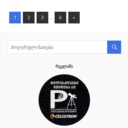
1
2
3
…
6
Next
»
პოსტების
Posts
ნავიგაცია
ᲠᲔᲙᲚᲐᲛᲐ