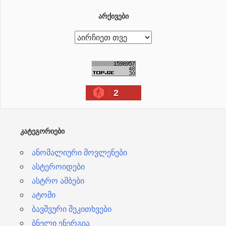
ᲐᲠᲥᲘᲕᲔᲑᲘ
ა
რ
ქ
ი
2
ვ
ე
ბ
ᲙᲐᲢᲔᲒᲝᲠᲘᲔᲑᲘ
ი
ანომალიური მოვლენები
ასტეროიდები
ასტრო ამბები
ატომი
ბავშვური შეკითხვები
ბნელი ენერგია