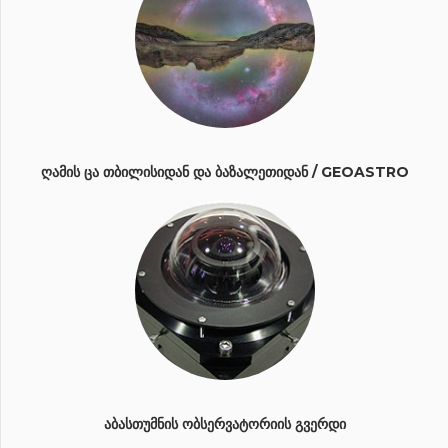
ᲦᲐᲛᲘᲡ ᲪᲐ ᲗᲑᲘᲚᲘᲡᲘᲓᲐᲜ ᲓᲐ ᲑᲐᲖᲐᲚᲔᲗᲘᲓᲐᲜ / GEOASTRO
ᲐᲑᲐᲡᲗᲣᲛᲜᲘᲡ ᲝᲑᲡᲔᲠᲕᲐᲢᲝᲠᲘᲘᲡ ᲒᲕᲔᲠᲓᲘ