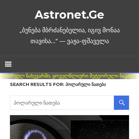
Skip
Astronet.Ge
to
content
SEARCH RESULTS FOR:
ᲞᲝᲚᲐᲠᲣᲚᲘ ᲜᲐᲗᲔᲑᲐ