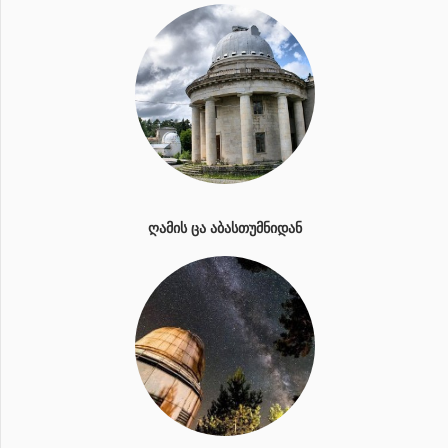
ᲦᲐᲛᲘᲡ ᲪᲐ ᲐᲑᲐᲡᲗᲣᲛᲜᲘᲓᲐᲜ