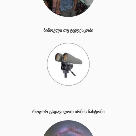
ᲑᲘᲜᲝᲙᲚᲘ ᲗᲣ ᲢᲔᲚᲔᲡᲙᲝᲞᲘ
ᲠᲝᲒᲝᲠ ᲒᲐᲓᲐᲕᲘᲦᲝᲗ ᲘᲠᲛᲘᲡ ᲜᲐᲮᲢᲝᲛᲘ