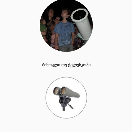
ᲑᲘᲜᲝᲙᲚᲘ ᲗᲣ ᲢᲔᲚᲔᲡᲙᲝᲞᲘ