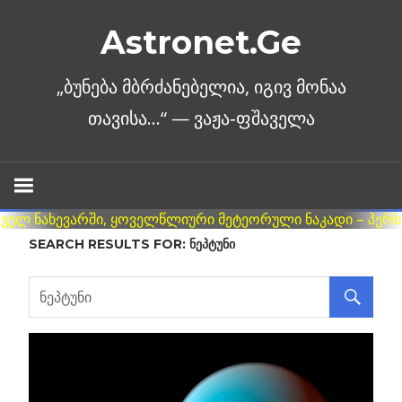
Skip
Astronet.Ge
to
content
SEARCH RESULTS FOR:
ᲜᲔᲞᲢᲣᲜᲘ