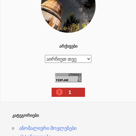
ᲐᲠᲥᲘᲕᲔᲑᲘ
ა
რ
ქ
ი
1
ვ
ე
ბ
ᲙᲐᲢᲔᲒᲝᲠᲘᲔᲑᲘ
ი
ანომალიური მოვლენები