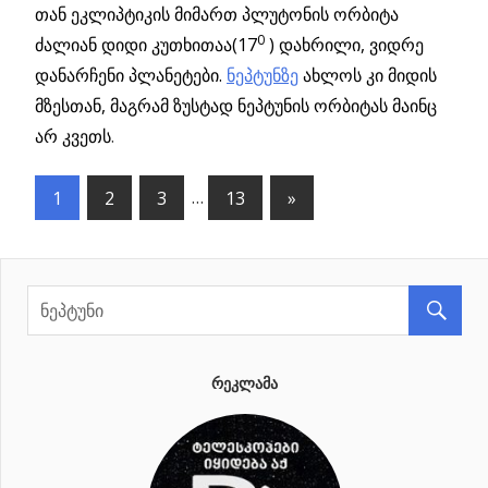
თან ეკლიპტიკის მიმართ პლუტონის ორბიტა
0
ძალიან დიდი კუთხითაა(17
) დახრილი, ვიდრე
დანარჩენი პლანეტები.
ნეპტუნზე
ახლოს კი მიდის
მზესთან, მაგრამ ზუსტად ნეპტუნის ორბიტას მაინც
არ კვეთს
.
1
2
3
…
13
Next
»
პოსტების
Posts
ნავიგაცია
ᲠᲔᲙᲚᲐᲛᲐ