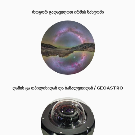
ᲠᲝᲒᲝᲠ ᲒᲐᲓᲐᲕᲘᲦᲝᲗ ᲘᲠᲛᲘᲡ ᲜᲐᲮᲢᲝᲛᲘ
ᲦᲐᲛᲘᲡ ᲪᲐ ᲗᲑᲘᲚᲘᲡᲘᲓᲐᲜ ᲓᲐ ᲑᲐᲖᲐᲚᲔᲗᲘᲓᲐᲜ / GEOASTRO