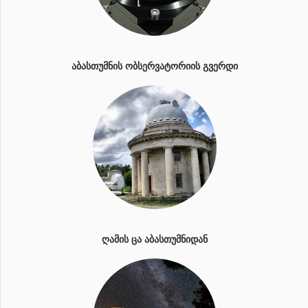
ᲐᲑᲐᲡᲗᲣᲛᲜᲘᲡ ᲝᲑᲡᲔᲠᲕᲐᲢᲝᲠᲘᲘᲡ ᲒᲕᲔᲠᲓᲘ
ᲦᲐᲛᲘᲡ ᲪᲐ ᲐᲑᲐᲡᲗᲣᲛᲜᲘᲓᲐᲜ