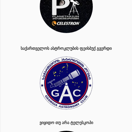
ᲡᲐᲥᲐᲠᲗᲕᲔᲚᲝᲡ ᲐᲡᲢᲠᲝᲙᲚᲣᲑᲘᲡ ᲤᲔᲘᲡᲑᲣᲥ ᲒᲕᲔᲠᲓᲘ
ᲕᲘᲧᲘᲓᲝ ᲗᲣ ᲐᲠᲐ ᲢᲔᲚᲔᲡᲙᲝᲞᲘ