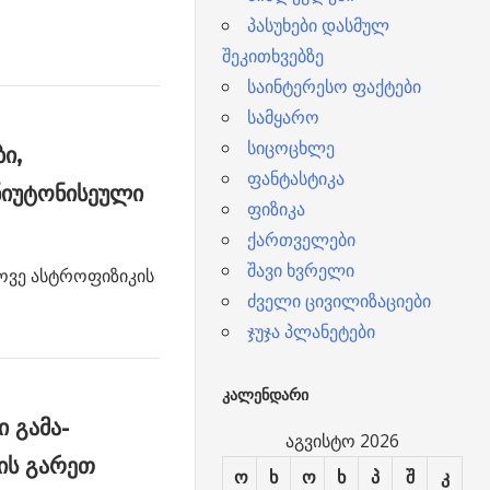
პასუხები დასმულ
შეკითხვებზე
საინტერესო ფაქტები
სამყარო
სიცოცხლე
ი,
ფანტასტიკა
იუტონისეული
ფიზიკა
ქართველები
შავი ხვრელი
ოვე ასტროფიზიკის
ძველი ცივილიზაციები
ჯუჯა პლანეტები
ᲙᲐᲚᲔᲜᲓᲐᲠᲘ
 გამა-
აგვისტო 2026
ის გარეთ
ო
ხ
ო
ხ
პ
შ
კ