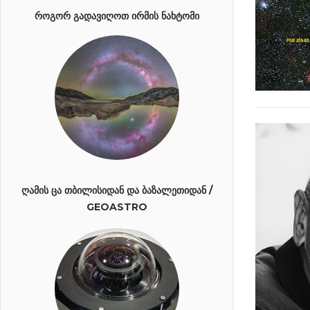
ᲠᲝᲒᲝᲠ ᲒᲐᲓᲐᲕᲘᲦᲝᲗ ᲘᲠᲛᲘᲡ ᲜᲐᲮᲢᲝᲛᲘ
ᲦᲐᲛᲘᲡ ᲪᲐ ᲗᲑᲘᲚᲘᲡᲘᲓᲐᲜ ᲓᲐ ᲑᲐᲖᲐᲚᲔᲗᲘᲓᲐᲜ /
GEOASTRO