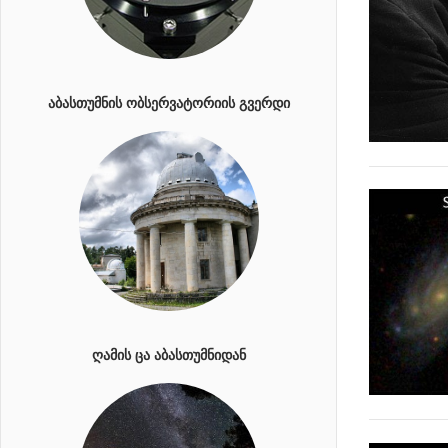
ᲐᲑᲐᲡᲗᲣᲛᲜᲘᲡ ᲝᲑᲡᲔᲠᲕᲐᲢᲝᲠᲘᲘᲡ ᲒᲕᲔᲠᲓᲘ
ᲦᲐᲛᲘᲡ ᲪᲐ ᲐᲑᲐᲡᲗᲣᲛᲜᲘᲓᲐᲜ