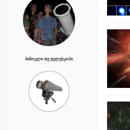
ᲑᲘᲜᲝᲙᲚᲘ ᲗᲣ ᲢᲔᲚᲔᲡᲙᲝᲞᲘ