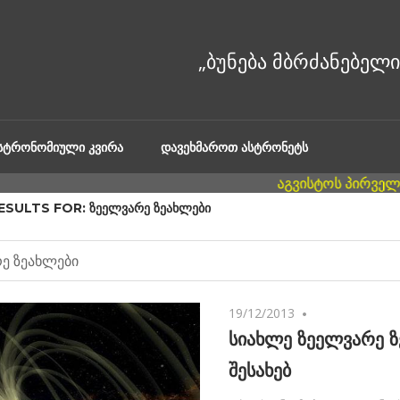
ᲐᲡᲢᲠᲝᲜᲝᲛᲘᲣᲚᲘ ᲙᲕᲘᲠᲐ
ᲓᲐᲕᲔᲮᲛᲐᲠᲝᲗ ᲐᲡᲢᲠᲝᲜᲔᲢᲡ
ESULTS FOR:
ᲖᲔᲔᲚᲕᲐᲠᲔ ᲖᲔᲐᲮᲚᲔᲑᲘ
19/12/2013
No comments
სიახლე ზეელვარე ზ
შესახებ