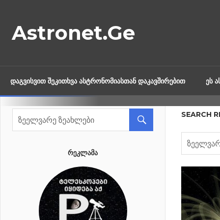
Skip
to
Astronet.Ge
content
ᲓᲐᲒᲕᲘᲡᲕᲘᲗ ᲨᲔᲙᲘᲗᲮᲕᲐ ᲐᲡᲢᲠᲝᲜᲝᲛᲘᲐᲡᲗᲐᲜ ᲓᲐᲙᲐᲕᲨᲘᲠᲔᲑᲘᲗ
ᲔᲡ 
SEARCH R
ᲠᲔᲙᲚᲐᲛᲐ