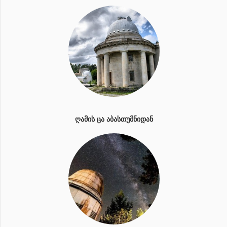
ᲦᲐᲛᲘᲡ ᲪᲐ ᲐᲑᲐᲡᲗᲣᲛᲜᲘᲓᲐᲜ