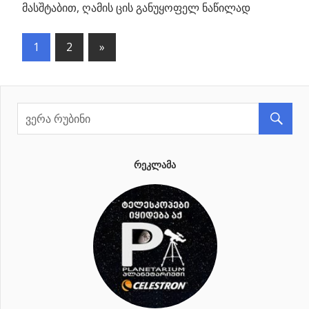
მასშტაბით, ღამის ცის განუყოფელ ნაწილად
1
2
Next
»
პოსტების
Posts
ნავიგაცია
ᲠᲔᲙᲚᲐᲛᲐ