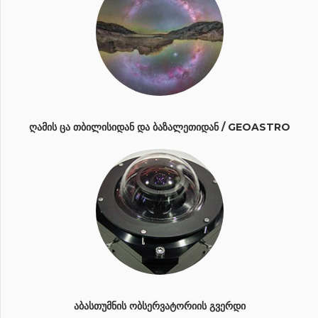
ᲦᲐᲛᲘᲡ ᲪᲐ ᲗᲑᲘᲚᲘᲡᲘᲓᲐᲜ ᲓᲐ ᲑᲐᲖᲐᲚᲔᲗᲘᲓᲐᲜ / GEOASTRO
ᲐᲑᲐᲡᲗᲣᲛᲜᲘᲡ ᲝᲑᲡᲔᲠᲕᲐᲢᲝᲠᲘᲘᲡ ᲒᲕᲔᲠᲓᲘ