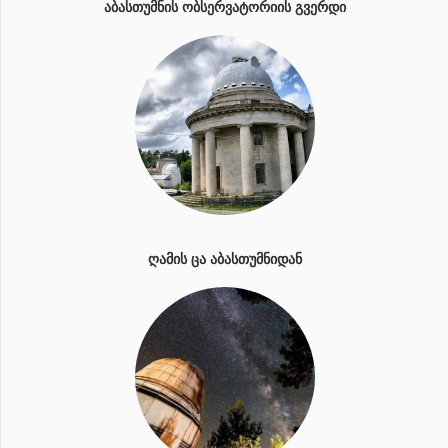
ᲐᲑᲐᲡᲗᲣᲛᲜᲘᲡ ᲝᲑᲡᲔᲠᲕᲐᲢᲝᲠᲘᲘᲡ ᲒᲕᲔᲠᲓᲘ
ᲦᲐᲛᲘᲡ ᲪᲐ ᲐᲑᲐᲡᲗᲣᲛᲜᲘᲓᲐᲜ