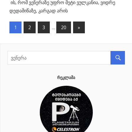
ის, რომ ვენერაზე უფრო მეტი ვულკანია, ვიდრე
დედამიწაზე, კარგად არის
1
2
3
…
20
Next
»
პოსტების
Posts
ნავიგაცია
ᲠᲔᲙᲚᲐᲛᲐ