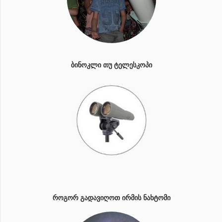
ᲑᲘᲜᲝᲙᲚᲘ ᲗᲣ ᲢᲔᲚᲔᲡᲙᲝᲞᲘ
ᲠᲝᲒᲝᲠ ᲒᲐᲓᲐᲕᲘᲦᲝᲗ ᲘᲠᲛᲘᲡ ᲜᲐᲮᲢᲝᲛᲘ