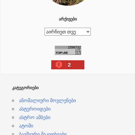
ᲐᲠᲥᲘᲕᲔᲑᲘ
ა
რ
ქ
ი
2
ვ
ე
ბ
ᲙᲐᲢᲔᲒᲝᲠᲘᲔᲑᲘ
ი
ანომალიური მოვლენები
ასტეროიდები
ასტრო ამბები
ატომი
ბავშვური შეკითხვები