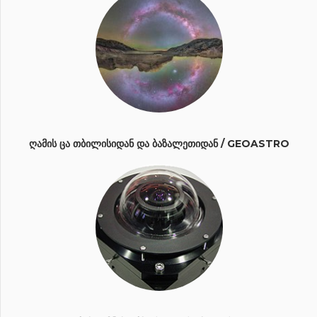
ᲦᲐᲛᲘᲡ ᲪᲐ ᲗᲑᲘᲚᲘᲡᲘᲓᲐᲜ ᲓᲐ ᲑᲐᲖᲐᲚᲔᲗᲘᲓᲐᲜ / GEOASTRO