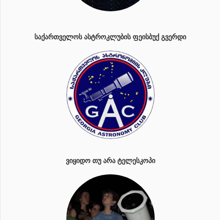
ᲡᲐᲥᲐᲠᲗᲕᲔᲚᲝᲡ ᲐᲡᲢᲠᲝᲙᲚᲣᲑᲘᲡ ᲤᲔᲘᲡᲑᲣᲥ ᲒᲕᲔᲠᲓᲘ
ᲕᲘᲧᲘᲓᲝ ᲗᲣ ᲐᲠᲐ ᲢᲔᲚᲔᲡᲙᲝᲞᲘ