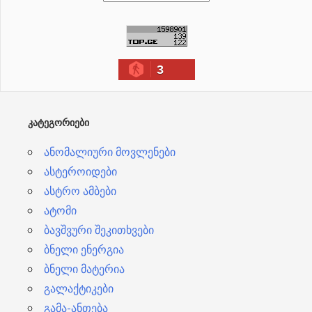
რ
ქ
ი
3
ვ
ე
ბ
ᲙᲐᲢᲔᲒᲝᲠᲘᲔᲑᲘ
ი
ანომალიური მოვლენები
ასტეროიდები
ასტრო ამბები
ატომი
ბავშვური შეკითხვები
ბნელი ენერგია
ბნელი მატერია
გალაქტიკები
გამა-ანთება