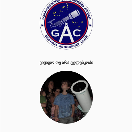
ᲕᲘᲧᲘᲓᲝ ᲗᲣ ᲐᲠᲐ ᲢᲔᲚᲔᲡᲙᲝᲞᲘ