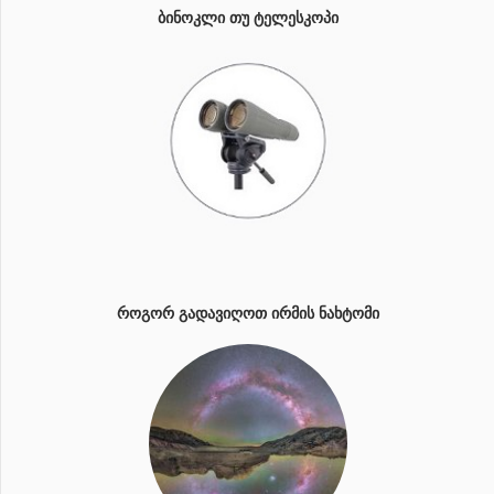
ᲑᲘᲜᲝᲙᲚᲘ ᲗᲣ ᲢᲔᲚᲔᲡᲙᲝᲞᲘ
ᲠᲝᲒᲝᲠ ᲒᲐᲓᲐᲕᲘᲦᲝᲗ ᲘᲠᲛᲘᲡ ᲜᲐᲮᲢᲝᲛᲘ