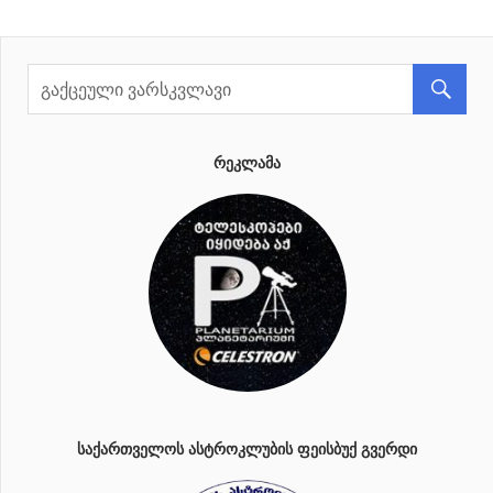
Posts
ნავიგაცია
ᲠᲔᲙᲚᲐᲛᲐ
ᲡᲐᲥᲐᲠᲗᲕᲔᲚᲝᲡ ᲐᲡᲢᲠᲝᲙᲚᲣᲑᲘᲡ ᲤᲔᲘᲡᲑᲣᲥ ᲒᲕᲔᲠᲓᲘ