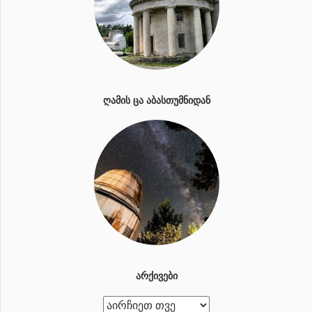
ᲦᲐᲛᲘᲡ ᲪᲐ ᲐᲑᲐᲡᲗᲣᲛᲜᲘᲓᲐᲜ
ᲐᲠᲥᲘᲕᲔᲑᲘ
ა