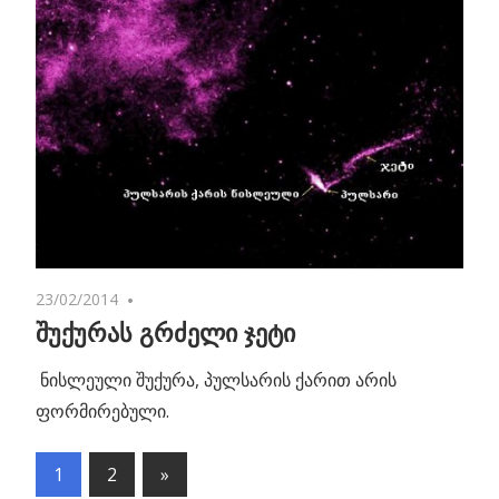
23/02/2014
No comments
შუქურას გრძელი ჯეტი
ნისლეული შუქურა, პულსარის ქარით არის
ფორმირებული.
1
2
Next
»
პოსტების