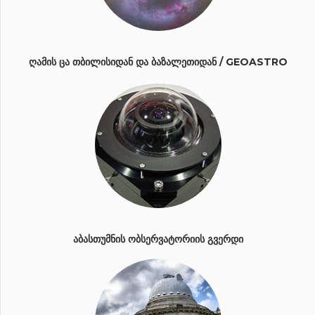
ᲦᲐᲛᲘᲡ ᲪᲐ ᲗᲑᲘᲚᲘᲡᲘᲓᲐᲜ ᲓᲐ ᲑᲐᲖᲐᲚᲔᲗᲘᲓᲐᲜ / GEOASTRO
ᲐᲑᲐᲡᲗᲣᲛᲜᲘᲡ ᲝᲑᲡᲔᲠᲕᲐᲢᲝᲠᲘᲘᲡ ᲒᲕᲔᲠᲓᲘ