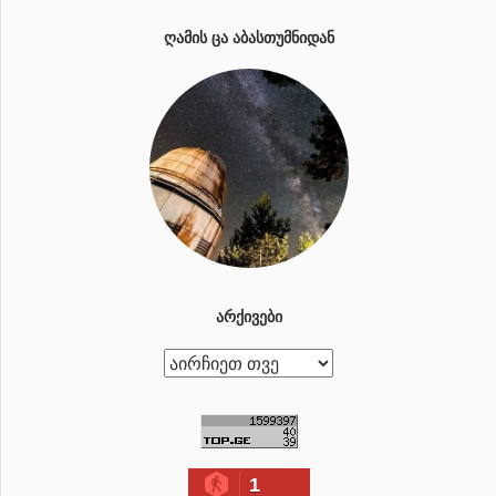
ᲦᲐᲛᲘᲡ ᲪᲐ ᲐᲑᲐᲡᲗᲣᲛᲜᲘᲓᲐᲜ
ᲐᲠᲥᲘᲕᲔᲑᲘ
ა
რ
ქ
ი
1
ვ