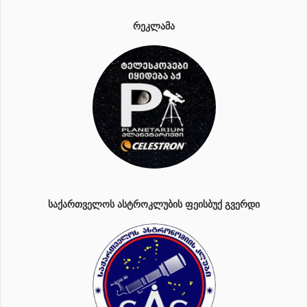
ᲠᲔᲙᲚᲐᲛᲐ
ᲡᲐᲥᲐᲠᲗᲕᲔᲚᲝᲡ ᲐᲡᲢᲠᲝᲙᲚᲣᲑᲘᲡ ᲤᲔᲘᲡᲑᲣᲥ ᲒᲕᲔᲠᲓᲘ