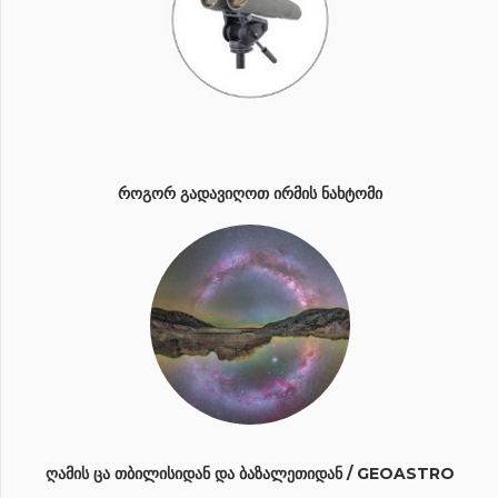
ᲠᲝᲒᲝᲠ ᲒᲐᲓᲐᲕᲘᲦᲝᲗ ᲘᲠᲛᲘᲡ ᲜᲐᲮᲢᲝᲛᲘ
ᲦᲐᲛᲘᲡ ᲪᲐ ᲗᲑᲘᲚᲘᲡᲘᲓᲐᲜ ᲓᲐ ᲑᲐᲖᲐᲚᲔᲗᲘᲓᲐᲜ / GEOASTRO