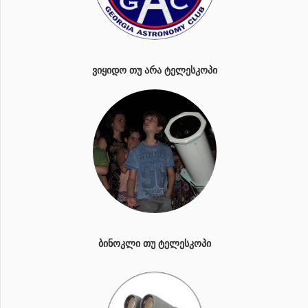
ᲕᲘᲧᲘᲓᲝ ᲗᲣ ᲐᲠᲐ ᲢᲔᲚᲔᲡᲙᲝᲞᲘ
ᲑᲘᲜᲝᲙᲚᲘ ᲗᲣ ᲢᲔᲚᲔᲡᲙᲝᲞᲘ