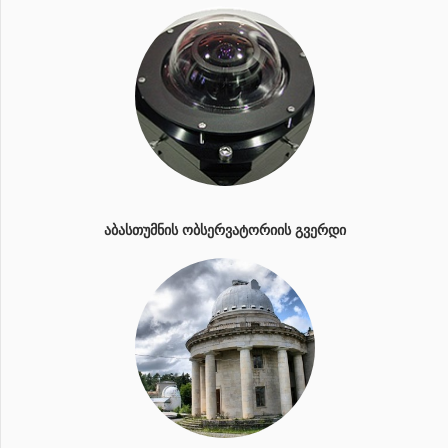
ᲐᲑᲐᲡᲗᲣᲛᲜᲘᲡ ᲝᲑᲡᲔᲠᲕᲐᲢᲝᲠᲘᲘᲡ ᲒᲕᲔᲠᲓᲘ