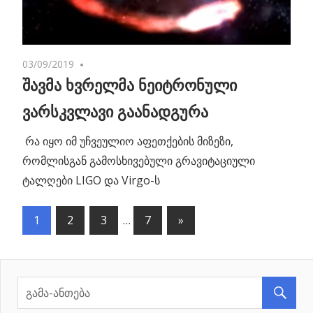
03/09/2019
No comments
შავმა ხვრელმა ნეიტრონული
ვარსკვლავი გაანადგურა
რა იყო იმ უჩვეულიო აფეთქების მიზეზი,
რომლისგან გამოსხივებული გრავიტაციული
ტალღები LIGO და Virgo-ს
1
2
3
…
7
Next
»
პოსტების
Posts
ნავიგაცია