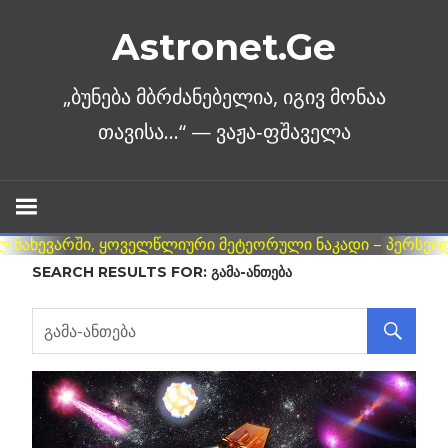
Skip
Astronet.Ge
to
content
SEARCH RESULTS FOR:
ᲒᲐᲛᲐ-ᲐᲜᲗᲔᲑᲐ