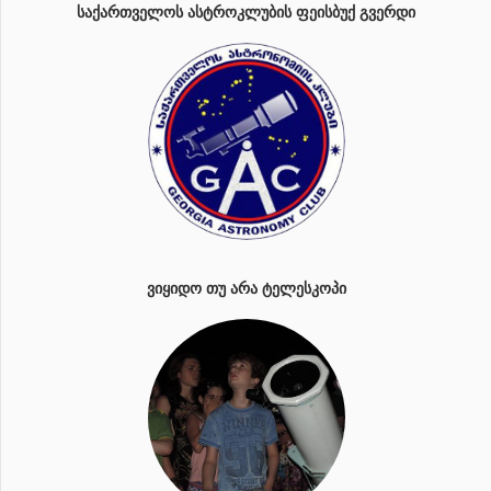
ᲡᲐᲥᲐᲠᲗᲕᲔᲚᲝᲡ ᲐᲡᲢᲠᲝᲙᲚᲣᲑᲘᲡ ᲤᲔᲘᲡᲑᲣᲥ ᲒᲕᲔᲠᲓᲘ
ᲕᲘᲧᲘᲓᲝ ᲗᲣ ᲐᲠᲐ ᲢᲔᲚᲔᲡᲙᲝᲞᲘ