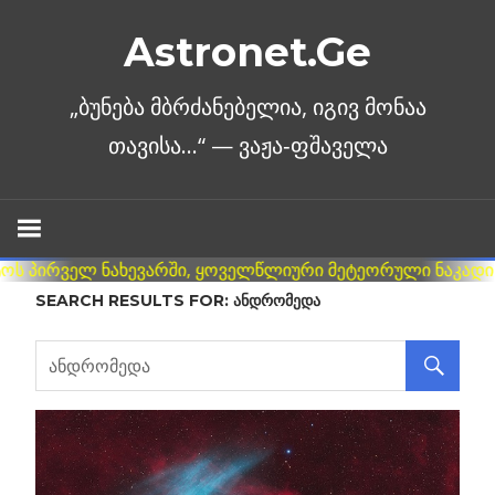
Skip
Astronet.Ge
to
content
SEARCH RESULTS FOR:
ᲐᲜᲓᲠᲝᲛᲔᲓᲐ