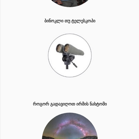
ᲑᲘᲜᲝᲙᲚᲘ ᲗᲣ ᲢᲔᲚᲔᲡᲙᲝᲞᲘ
ᲠᲝᲒᲝᲠ ᲒᲐᲓᲐᲕᲘᲦᲝᲗ ᲘᲠᲛᲘᲡ ᲜᲐᲮᲢᲝᲛᲘ