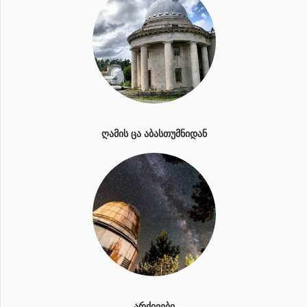
ᲦᲐᲛᲘᲡ ᲪᲐ ᲐᲑᲐᲡᲗᲣᲛᲜᲘᲓᲐᲜ
ᲐᲠᲥᲘᲕᲔᲑᲘ