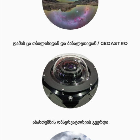
ᲦᲐᲛᲘᲡ ᲪᲐ ᲗᲑᲘᲚᲘᲡᲘᲓᲐᲜ ᲓᲐ ᲑᲐᲖᲐᲚᲔᲗᲘᲓᲐᲜ / GEOASTRO
ᲐᲑᲐᲡᲗᲣᲛᲜᲘᲡ ᲝᲑᲡᲔᲠᲕᲐᲢᲝᲠᲘᲘᲡ ᲒᲕᲔᲠᲓᲘ