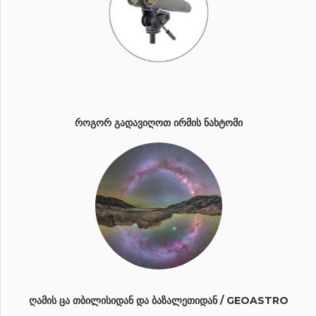
ᲠᲝᲒᲝᲠ ᲒᲐᲓᲐᲕᲘᲦᲝᲗ ᲘᲠᲛᲘᲡ ᲜᲐᲮᲢᲝᲛᲘ
ᲦᲐᲛᲘᲡ ᲪᲐ ᲗᲑᲘᲚᲘᲡᲘᲓᲐᲜ ᲓᲐ ᲑᲐᲖᲐᲚᲔᲗᲘᲓᲐᲜ / GEOASTRO