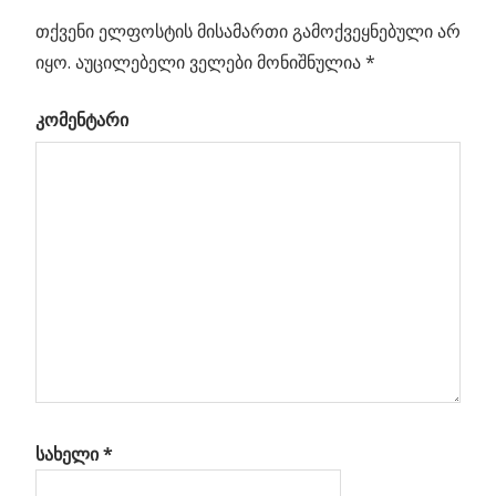
თქვენი ელფოსტის მისამართი გამოქვეყნებული არ
Previous
შავი
იყო.
აუცილებელი ველები მონიშნულია
*
პოსტის
ხვრელი
Post:
კომენტარი
ყავისფერი
ნავიგაცია
ჯუჯას
შთანთქმის
პროცესში
RRS
ედა
სახელი
*