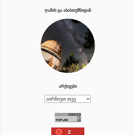
ᲦᲐᲛᲘᲡ ᲪᲐ ᲐᲑᲐᲡᲗᲣᲛᲜᲘᲓᲐᲜ
ᲐᲠᲥᲘᲕᲔᲑᲘ
ა
რ
ქ
ი
2
ვ