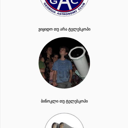
ᲕᲘᲧᲘᲓᲝ ᲗᲣ ᲐᲠᲐ ᲢᲔᲚᲔᲡᲙᲝᲞᲘ
ᲑᲘᲜᲝᲙᲚᲘ ᲗᲣ ᲢᲔᲚᲔᲡᲙᲝᲞᲘ