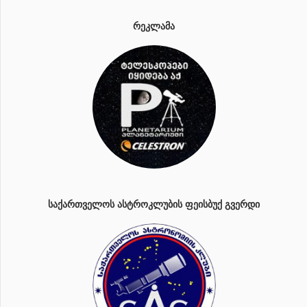
ᲠᲔᲙᲚᲐᲛᲐ
ᲡᲐᲥᲐᲠᲗᲕᲔᲚᲝᲡ ᲐᲡᲢᲠᲝᲙᲚᲣᲑᲘᲡ ᲤᲔᲘᲡᲑᲣᲥ ᲒᲕᲔᲠᲓᲘ