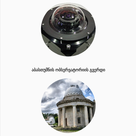
ᲐᲑᲐᲡᲗᲣᲛᲜᲘᲡ ᲝᲑᲡᲔᲠᲕᲐᲢᲝᲠᲘᲘᲡ ᲒᲕᲔᲠᲓᲘ