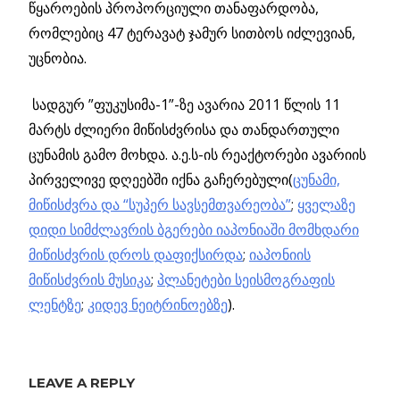
წყაროების პროპორციული თანაფარდობა,
რომლებიც 47 ტერავატ ჯამურ სითბოს იძლევიან,
უცნობია.
სადგურ ”ფუკუსიმა-1”-ზე ავარია 2011 წლის 11
მარტს ძლიერი მიწისძვრისა და თანდართული
ცუნამის გამო მოხდა. ა.ე.ს-ის რეაქტორები ავარიის
პირველივე დღეებში იქნა გაჩერებული(
ცუნამი,
მიწისძვრა და “სუპერ სავსემთვარეობა”
;
ყველაზე
დიდი სიმძლავრის ბგერები იაპონიაში მომხდარი
მიწისძვრის დროს დაფიქსირდა
;
იაპონიის
მიწისძვრის მუსიკა
;
პლანეტები სეისმოგრაფის
ლენტზე
;
კიდევ ნეიტრინოებზე
).
”ᲤᲣᲙᲣᲡᲘᲛᲐᲡ”
ᲒᲐᲩᲔᲠᲔᲑᲐ ᲓᲐ
LEAVE A REPLY
ᲒᲔᲝᲜᲔᲘᲢᲠᲘᲜᲝᲔᲑᲘ