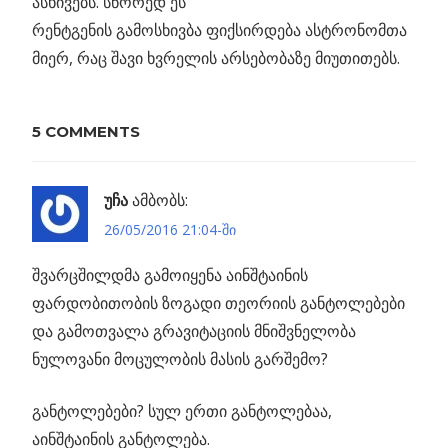
ასხივებს. სწორედ ეს
რენტგენის გამოსხივბა ფიქსირდება ასტრონომთა
მიერ, რაც შავი ხვრელის არსებობაზე მიუთითებს.
ᲨᲐᲕᲘ
ᲮᲕᲠᲔᲚᲘ
ᲧᲕᲔᲚᲐᲡᲗᲕᲘᲡ
5 COMMENTS
ᲒᲐᲡᲐᲒᲔᲑ
ᲔᲜᲐᲖᲔ
უჩა
ამბობს:
26/05/2016 21:04-ში
Previous
პოსტის
ჰიპერსივრცე
Post:
შვარცშილდმა გამოიყენა აინშტაინის
გია
ნავიგაცია
ფარდობითობის ზოგადი თეორიის განტოლებები
და გამოთვალა გრავიტაციის მნიშვნელობა
ნულოვანი მოცულობის მასის გარშემო?
განტოლებები? სულ ერთი განტოლებაა,
აინშტაინის განტოლება.