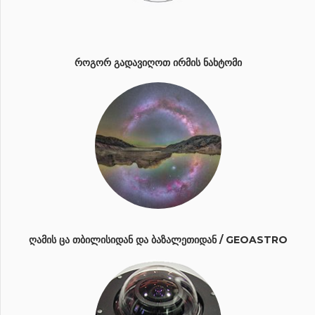
ᲠᲝᲒᲝᲠ ᲒᲐᲓᲐᲕᲘᲦᲝᲗ ᲘᲠᲛᲘᲡ ᲜᲐᲮᲢᲝᲛᲘ
ᲦᲐᲛᲘᲡ ᲪᲐ ᲗᲑᲘᲚᲘᲡᲘᲓᲐᲜ ᲓᲐ ᲑᲐᲖᲐᲚᲔᲗᲘᲓᲐᲜ / GEOASTRO