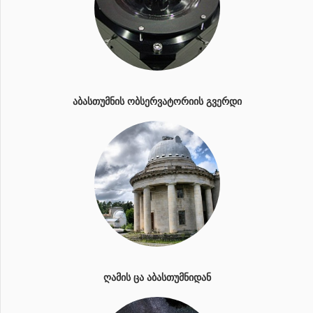
ᲐᲑᲐᲡᲗᲣᲛᲜᲘᲡ ᲝᲑᲡᲔᲠᲕᲐᲢᲝᲠᲘᲘᲡ ᲒᲕᲔᲠᲓᲘ
ᲦᲐᲛᲘᲡ ᲪᲐ ᲐᲑᲐᲡᲗᲣᲛᲜᲘᲓᲐᲜ