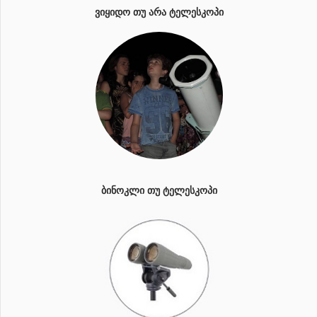
ᲕᲘᲧᲘᲓᲝ ᲗᲣ ᲐᲠᲐ ᲢᲔᲚᲔᲡᲙᲝᲞᲘ
ᲑᲘᲜᲝᲙᲚᲘ ᲗᲣ ᲢᲔᲚᲔᲡᲙᲝᲞᲘ