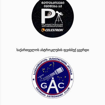
ᲡᲐᲥᲐᲠᲗᲕᲔᲚᲝᲡ ᲐᲡᲢᲠᲝᲙᲚᲣᲑᲘᲡ ᲤᲔᲘᲡᲑᲣᲥ ᲒᲕᲔᲠᲓᲘ