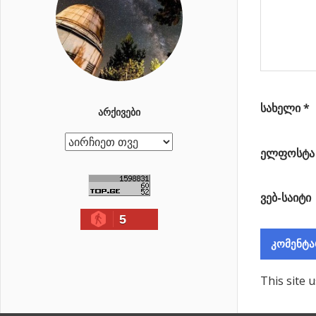
დრო
გაჩერდება…
სახელი
*
ᲐᲠᲥᲘᲕᲔᲑᲘ
ა
ელფოსტ
რ
ქ
ვებ-საიტი
ი
5
ვ
ე
ბ
ი
This site 