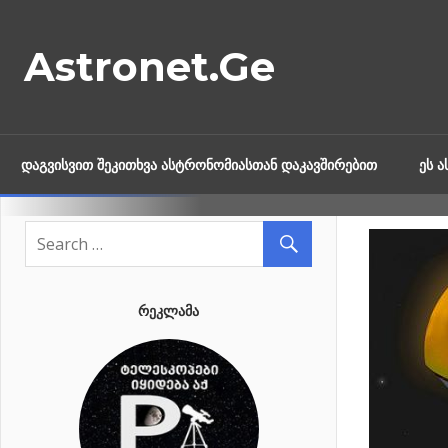
Skip
to
Astronet.Ge
content
ᲓᲐᲒᲕᲘᲡᲕᲘᲗ ᲨᲔᲙᲘᲗᲮᲕᲐ ᲐᲡᲢᲠᲝᲜᲝᲛᲘᲐᲡᲗᲐᲜ ᲓᲐᲙᲐᲕᲨᲘᲠᲔᲑᲘᲗ
ᲔᲡ 
ᲠᲔᲙᲚᲐᲛᲐ