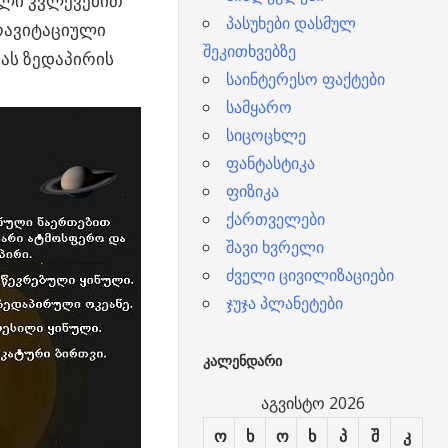
ალი კვლევებით
პასუხები დასმულ
რავიტაციული
შეკითხვებზე
ას ზედაპირის
საინტერესო ფაქტები
სამყარო
სიცოცხლე
ფანტასტიკა
ფიზიკა
ქართველები
შავი ხვრელი
ძველი ცივილიზაციები
ჯუჯა პლანეტები
ᲙᲐᲚᲔᲜᲓᲐᲠᲘ
აგვისტო 2026
ო
ხ
ო
ხ
პ
შ
კ