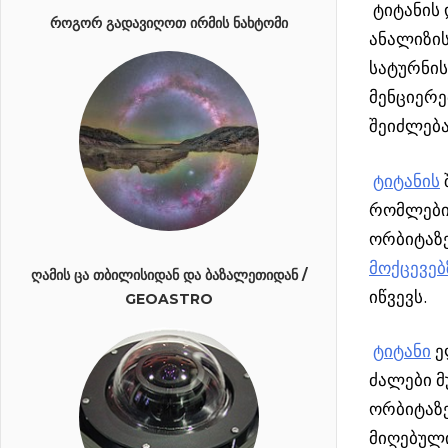
ტიტანის
ᲠᲝᲒᲝᲠ ᲒᲐᲓᲐᲕᲘᲦᲝᲗ ᲘᲠᲛᲘᲡ ᲜᲐᲮᲢᲝᲛᲘ
ანალიზი
სატურნის
მენციერე
შეიძლება
ტიტანის
რომლები
ორბიტაზე
მოქცევებ
ᲦᲐᲛᲘᲡ ᲪᲐ ᲗᲑᲘᲚᲘᲡᲘᲓᲐᲜ ᲓᲐ ᲑᲐᲖᲐᲚᲔᲗᲘᲓᲐᲜ /
იწვევს.
GEOASTRO
ტიტანი
ე
ძალები მ
ორბიტაზ
მიღებული