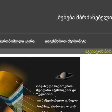
ᲐᲡᲢᲠᲝᲜᲝᲛᲘᲣᲚᲘ ᲙᲕᲘᲠᲐ
ᲓᲐᲕᲔᲮᲛᲐᲠᲝᲗ ᲐᲡᲢᲠᲝᲜᲔᲢᲡ