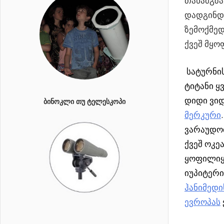
თანამგზა
დადგინდა
ზემოქმედ
ქვეშ მყო
სატურნის
ტიტანი ყ
დიდი ვი
ᲑᲘᲜᲝᲙᲚᲘ ᲗᲣ ᲢᲔᲚᲔᲡᲙᲝᲞᲘ
მერკური
ვარაუდობ
ქვეშ ოკე
ყოფილიყ
იუპიტერი
ჰანიმედი
ევროპას