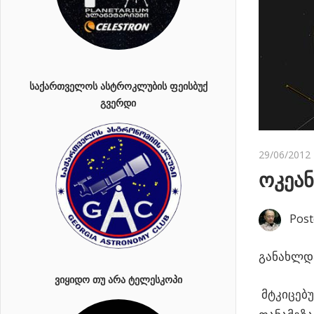
ᲡᲐᲥᲐᲠᲗᲕᲔᲚᲝᲡ ᲐᲡᲢᲠᲝᲙᲚᲣᲑᲘᲡ ᲤᲔᲘᲡᲑᲣᲥ
ᲒᲕᲔᲠᲓᲘ
29/06/2012
ოკეან
Post
განახლდა
ᲕᲘᲧᲘᲓᲝ ᲗᲣ ᲐᲠᲐ ᲢᲔᲚᲔᲡᲙᲝᲞᲘ
მტკიცებუ