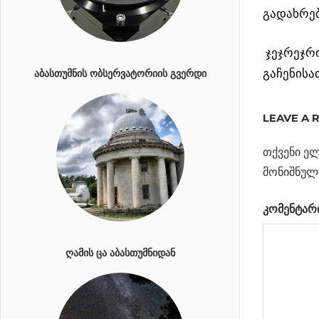
გადახრებ
ჯეჯრეჯრო
გაჩენისა
ᲐᲑᲐᲡᲗᲣᲛᲜᲘᲡ ᲝᲑᲡᲔᲠᲕᲐᲢᲝᲠᲘᲘᲡ ᲒᲕᲔᲠᲓᲘ
ᲝᲙᲔᲐᲜᲔ
ᲢᲘᲢᲐᲜᲖᲔ
LEAVE A 
თქვენი ელ
Previous
კერძო
პოსტი
მონიშნულ
ორბიტალ
Post:
ტელესკოპ
ნავიგა
კომენტარ
საშიშ
ასტეროიდ
მოძებნის
ᲦᲐᲛᲘᲡ ᲪᲐ ᲐᲑᲐᲡᲗᲣᲛᲜᲘᲓᲐᲜ
Next
ივნისიდან
Post:
ივლისზე
გადასვლისას