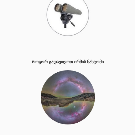
ᲠᲝᲒᲝᲠ ᲒᲐᲓᲐᲕᲘᲦᲝᲗ ᲘᲠᲛᲘᲡ ᲜᲐᲮᲢᲝᲛᲘ