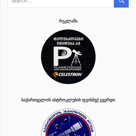
ᲠᲔᲙᲚᲐᲛᲐ
ᲡᲐᲥᲐᲠᲗᲕᲔᲚᲝᲡ ᲐᲡᲢᲠᲝᲙᲚᲣᲑᲘᲡ ᲤᲔᲘᲡᲑᲣᲥ ᲒᲕᲔᲠᲓᲘ