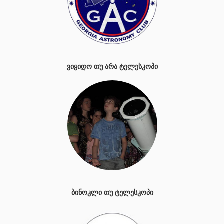
ᲕᲘᲧᲘᲓᲝ ᲗᲣ ᲐᲠᲐ ᲢᲔᲚᲔᲡᲙᲝᲞᲘ
ᲑᲘᲜᲝᲙᲚᲘ ᲗᲣ ᲢᲔᲚᲔᲡᲙᲝᲞᲘ