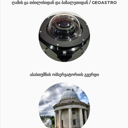
ᲦᲐᲛᲘᲡ ᲪᲐ ᲗᲑᲘᲚᲘᲡᲘᲓᲐᲜ ᲓᲐ ᲑᲐᲖᲐᲚᲔᲗᲘᲓᲐᲜ / GEOASTRO
ᲐᲑᲐᲡᲗᲣᲛᲜᲘᲡ ᲝᲑᲡᲔᲠᲕᲐᲢᲝᲠᲘᲘᲡ ᲒᲕᲔᲠᲓᲘ