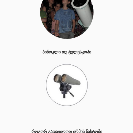
ᲑᲘᲜᲝᲙᲚᲘ ᲗᲣ ᲢᲔᲚᲔᲡᲙᲝᲞᲘ
ᲠᲝᲒᲝᲠ ᲒᲐᲓᲐᲕᲘᲦᲝᲗ ᲘᲠᲛᲘᲡ ᲜᲐᲮᲢᲝᲛᲘ