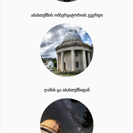
ᲐᲑᲐᲡᲗᲣᲛᲜᲘᲡ ᲝᲑᲡᲔᲠᲕᲐᲢᲝᲠᲘᲘᲡ ᲒᲕᲔᲠᲓᲘ
ᲦᲐᲛᲘᲡ ᲪᲐ ᲐᲑᲐᲡᲗᲣᲛᲜᲘᲓᲐᲜ