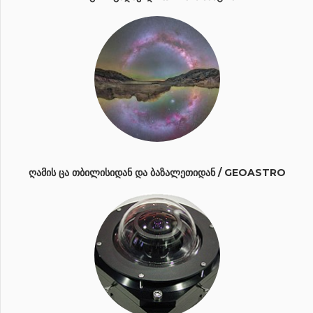
ᲦᲐᲛᲘᲡ ᲪᲐ ᲗᲑᲘᲚᲘᲡᲘᲓᲐᲜ ᲓᲐ ᲑᲐᲖᲐᲚᲔᲗᲘᲓᲐᲜ / GEOASTRO