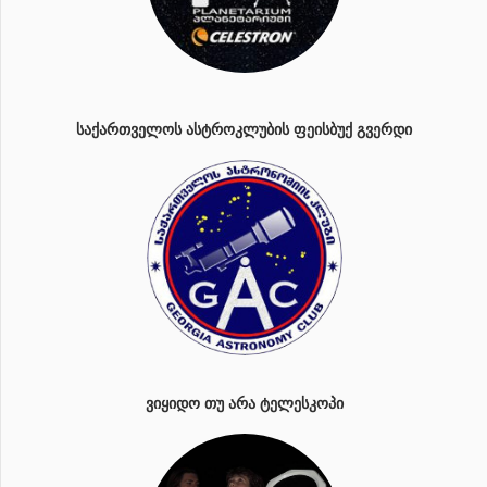
ᲡᲐᲥᲐᲠᲗᲕᲔᲚᲝᲡ ᲐᲡᲢᲠᲝᲙᲚᲣᲑᲘᲡ ᲤᲔᲘᲡᲑᲣᲥ ᲒᲕᲔᲠᲓᲘ
ᲕᲘᲧᲘᲓᲝ ᲗᲣ ᲐᲠᲐ ᲢᲔᲚᲔᲡᲙᲝᲞᲘ