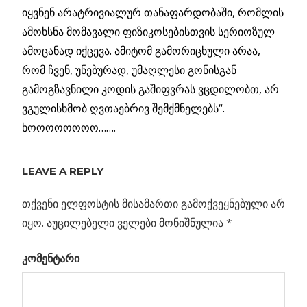
იყვნენ არატრივიალურ თანაფარდობაში, რომლის
ამოხსნა მომავალი ფიზიკოსებისთვის სერიოზულ
ამოცანად იქცევა. ამიტომ გამორიცხული არაა,
რომ ჩვენ, უნებურად, უმაღლესი გონისგან
გამოგზავნილი კოდის გაშიფვრას ვცდილობთ, არ
ვგულისხმობ ღვთაებრივ შემქმნელებს“.
ხოოოოოოოო…….
ᲡᲐᲛᲧᲐᲠᲝ
ᲡᲐᲙᲣᲗᲐᲠᲘ
LEAVE A REPLY
ᲮᲔᲚᲔᲑᲘᲗ:
ᲘᲜᲤᲚᲐᲢᲝᲜᲔᲑᲘᲡ
თქვენი ელფოსტის მისამართი გამოქვეყნებული არ
ᲗᲔᲝᲠᲘᲐ
იყო.
აუცილებელი ველები მონიშნულია
*
Previous
ნასა მისია
კომენტარი
პოსტის
„ევკლიდში“
Post:
მონაწილეობას
ნავიგაცია