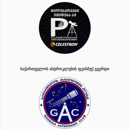
ᲡᲐᲥᲐᲠᲗᲕᲔᲚᲝᲡ ᲐᲡᲢᲠᲝᲙᲚᲣᲑᲘᲡ ᲤᲔᲘᲡᲑᲣᲥ ᲒᲕᲔᲠᲓᲘ