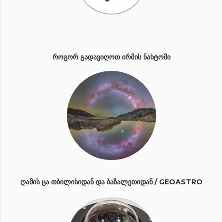
ᲠᲝᲒᲝᲠ ᲒᲐᲓᲐᲕᲘᲦᲝᲗ ᲘᲠᲛᲘᲡ ᲜᲐᲮᲢᲝᲛᲘ
ᲦᲐᲛᲘᲡ ᲪᲐ ᲗᲑᲘᲚᲘᲡᲘᲓᲐᲜ ᲓᲐ ᲑᲐᲖᲐᲚᲔᲗᲘᲓᲐᲜ / GEOASTRO