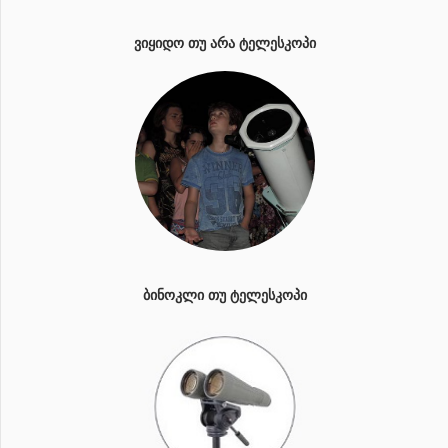
ᲕᲘᲧᲘᲓᲝ ᲗᲣ ᲐᲠᲐ ᲢᲔᲚᲔᲡᲙᲝᲞᲘ
ᲑᲘᲜᲝᲙᲚᲘ ᲗᲣ ᲢᲔᲚᲔᲡᲙᲝᲞᲘ