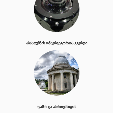
ᲐᲑᲐᲡᲗᲣᲛᲜᲘᲡ ᲝᲑᲡᲔᲠᲕᲐᲢᲝᲠᲘᲘᲡ ᲒᲕᲔᲠᲓᲘ
ᲦᲐᲛᲘᲡ ᲪᲐ ᲐᲑᲐᲡᲗᲣᲛᲜᲘᲓᲐᲜ