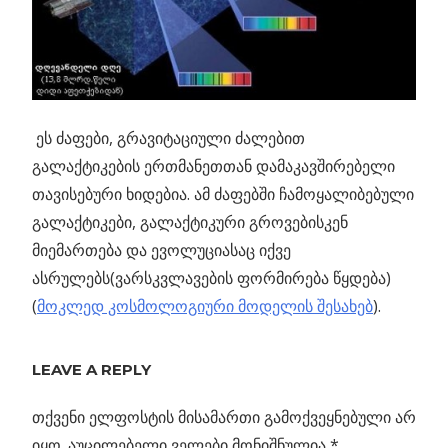
ეს ძაფები, გრავიტაციული ძალებით
გალაქტიკების ერთმანეთთან დამაკავშირებელი
თავისებური ხიდებია. ამ ძაფებში ჩამოყალიბებული
გალაქტიკები, გალაქტიკური გროვებისკენ
მიემართება და ევოლუციასაც იქვე
ასრულებს(ვარსკვლავების ფორმირება წყდება)
(
მოკლედ კოსმოლოგიური მოდელის შესახებ
).
Previous
პანიკის
LEAVE A REPLY
პოსტის
გარეშე. მზე
Post:
არ
თქვენი ელფოსტის მისამართი გამოქვეყნებული არ
ნავიგაცია
გალურჯდება
იყო.
აუცილებელი ველები მონიშნულია
*