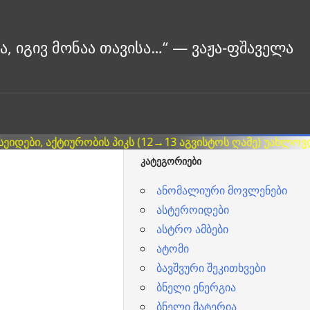
ᲙᲐᲢᲔᲒᲝᲠᲘᲔᲑᲘ
ანომალიური მოვლენები
ასტეროიდები
ასტრო ამბები
ატომი
ბავშვური შეკითხვები
ბნელი ენერგია
ბნელი მატერია