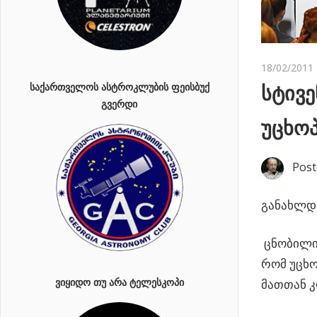
18/02/2011
ᲡᲐᲥᲐᲠᲗᲕᲔᲚᲝᲡ ᲐᲡᲢᲠᲝᲙᲚᲣᲑᲘᲡ ᲤᲔᲘᲡᲑᲣᲥ
სტივე
ᲒᲕᲔᲠᲓᲘ
უცხო
Post
განახლდა
ცნობილი 
რომ უცხო
ᲕᲘᲧᲘᲓᲝ ᲗᲣ ᲐᲠᲐ ᲢᲔᲚᲔᲡᲙᲝᲞᲘ
მათთან კ