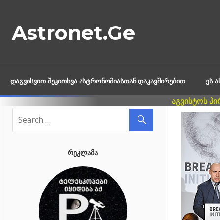
Skip
to
Astronet.Ge
content
ᲓᲐᲒᲕᲘᲡᲕᲘᲗ ᲨᲔᲙᲘᲗᲮᲕᲐ ᲐᲡᲢᲠᲝᲜᲝᲛᲘᲐᲡᲗᲐᲜ ᲓᲐᲙᲐᲕᲨᲘᲠᲔᲑᲘᲗ
ᲔᲡ 
ᲠᲔᲙᲚᲐᲛᲐ