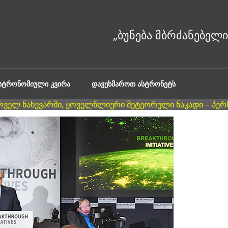
ᲐᲡᲢᲠᲝᲜᲝᲛᲘᲣᲚᲘ ᲙᲕᲘᲠᲐ
ᲓᲐᲕᲔᲮᲛᲐᲠᲝᲗ ᲐᲡᲢᲠᲝᲜᲔᲢᲡ