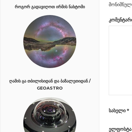
პოსტი
მონიშნულ
SETI
Post:
ᲠᲝᲒᲝᲠ ᲒᲐᲓᲐᲕᲘᲦᲝᲗ ᲘᲠᲛᲘᲡ ᲜᲐᲮᲢᲝᲛᲘ
Next
სიმართლე
ნავიგა
კომენტარ
Post:
უცხოპლანეტელების
ვიზიტის შესახებ, ანუ
ფილიპ კლასის
წყევლა
ᲦᲐᲛᲘᲡ ᲪᲐ ᲗᲑᲘᲚᲘᲡᲘᲓᲐᲜ ᲓᲐ ᲑᲐᲖᲐᲚᲔᲗᲘᲓᲐᲜ /
GEOASTRO
სახელი
*
ელფოსტ