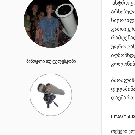
ასტროფიზ
არსებულ
სიცოცხლე
გამოიყურ
რამდენა
უფრო გა
აღმოჩნდ
ᲑᲘᲜᲝᲙᲚᲘ ᲗᲣ ᲢᲔᲚᲔᲡᲙᲝᲞᲘ
კოლონიზ
პარალიჩ
დედამიწა
დაემართა
ᲡᲢᲘᲕᲔᲜ
ᲰᲝᲙᲘᲜᲒᲘ
LEAVE A 
თქვენი ელ
Previous