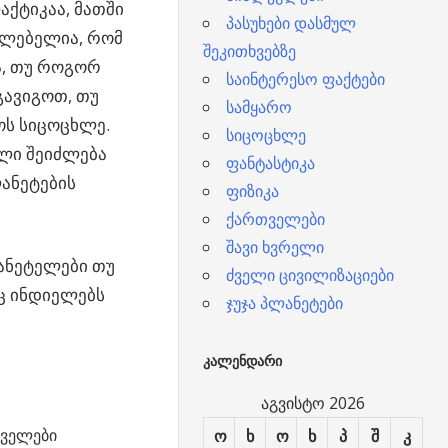
ქტიკაა, მათში
პასუხები დასმულ
ძლებელია, რომ
შეკითხვებზე
ა, თუ როგორ
საინტერესო ფაქტები
 გავიგოთ, თუ
სამყარო
ოს სიცოცხლე.
სიცოცხლე
ლი შეიძლება
ფანტასტიკა
ანეტების
ფიზიკა
ქართველები
შავი ხვრელი
ანეტელები თუ
ძველი ცივილიზაციები
ც ინდიელებს
ჯუჯა პლანეტები
ᲙᲐᲚᲔᲜᲓᲐᲠᲘ
აგვისტო 2026
ველები
ო
ხ
ო
ხ
პ
შ
კ