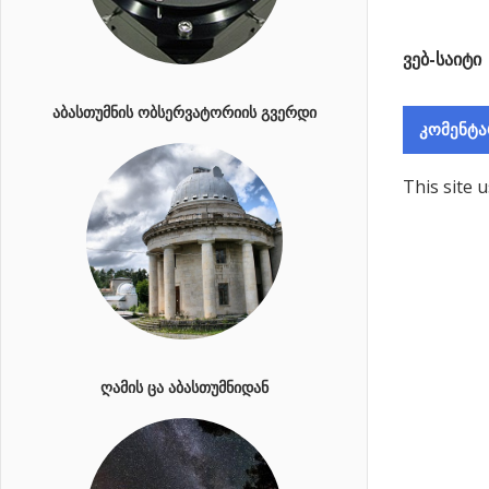
ვებ-საიტი
ᲐᲑᲐᲡᲗᲣᲛᲜᲘᲡ ᲝᲑᲡᲔᲠᲕᲐᲢᲝᲠᲘᲘᲡ ᲒᲕᲔᲠᲓᲘ
This site 
ᲦᲐᲛᲘᲡ ᲪᲐ ᲐᲑᲐᲡᲗᲣᲛᲜᲘᲓᲐᲜ