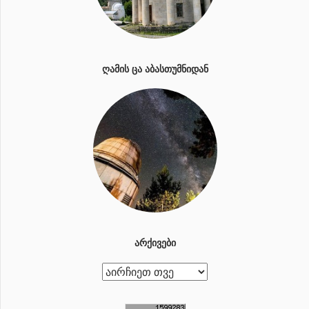
ᲦᲐᲛᲘᲡ ᲪᲐ ᲐᲑᲐᲡᲗᲣᲛᲜᲘᲓᲐᲜ
ᲐᲠᲥᲘᲕᲔᲑᲘ
ა
რ