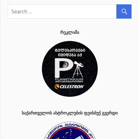
ᲠᲔᲙᲚᲐᲛᲐ
ᲡᲐᲥᲐᲠᲗᲕᲔᲚᲝᲡ ᲐᲡᲢᲠᲝᲙᲚᲣᲑᲘᲡ ᲤᲔᲘᲡᲑᲣᲥ ᲒᲕᲔᲠᲓᲘ