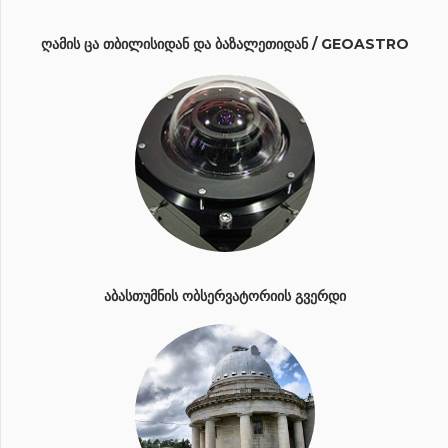
ᲦᲐᲛᲘᲡ ᲪᲐ ᲗᲑᲘᲚᲘᲡᲘᲓᲐᲜ ᲓᲐ ᲑᲐᲖᲐᲚᲔᲗᲘᲓᲐᲜ / GEOASTRO
ᲐᲑᲐᲡᲗᲣᲛᲜᲘᲡ ᲝᲑᲡᲔᲠᲕᲐᲢᲝᲠᲘᲘᲡ ᲒᲕᲔᲠᲓᲘ