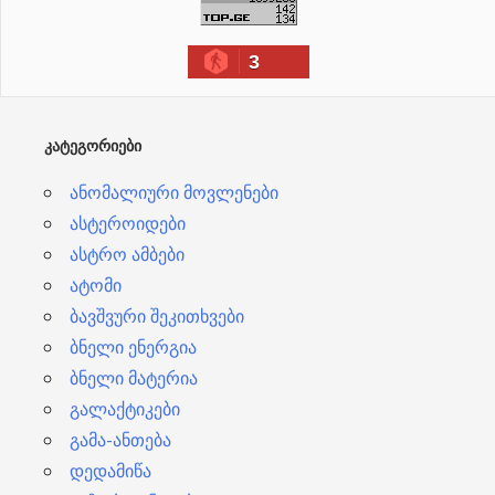
ქ
ი
3
ვ
ე
ბ
ᲙᲐᲢᲔᲒᲝᲠᲘᲔᲑᲘ
ი
ანომალიური მოვლენები
ასტეროიდები
ასტრო ამბები
ატომი
ბავშვური შეკითხვები
ბნელი ენერგია
ბნელი მატერია
გალაქტიკები
გამა-ანთება
დედამიწა