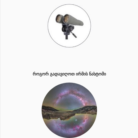
ᲠᲝᲒᲝᲠ ᲒᲐᲓᲐᲕᲘᲦᲝᲗ ᲘᲠᲛᲘᲡ ᲜᲐᲮᲢᲝᲛᲘ