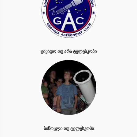
ᲕᲘᲧᲘᲓᲝ ᲗᲣ ᲐᲠᲐ ᲢᲔᲚᲔᲡᲙᲝᲞᲘ
ᲑᲘᲜᲝᲙᲚᲘ ᲗᲣ ᲢᲔᲚᲔᲡᲙᲝᲞᲘ