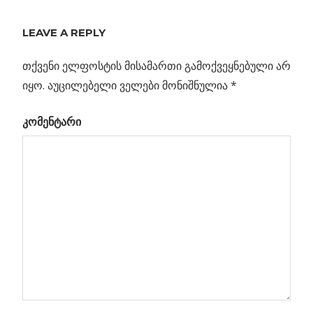
Previous
რამ შეჭამა
LEAVE A REPLY
პოსტის
მარსის
Post:
ატმოსფერო?
თქვენი ელფოსტის მისამართი გამოქვეყნებული არ
ნავიგაცია
იყო.
აუცილებელი ველები მონიშნულია
*
კომენტარი
ა
სგან