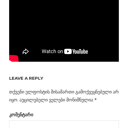
Previous
LEAVE A REPLY
პოსტის
გრავიტონები
Post:
დიდი
თქვენი ელფოსტის მისამართი გამოქვეყნებული არ
ნავიგაცია
აფეთქების
იყო.
აუცილებელი ველები მონიშნულია
*
ექოში უნდა
კომენტარი
ვეძებოთ
ბმა