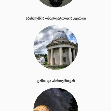
ᲐᲑᲐᲡᲗᲣᲛᲜᲘᲡ ᲝᲑᲡᲔᲠᲕᲐᲢᲝᲠᲘᲘᲡ ᲒᲕᲔᲠᲓᲘ
ᲦᲐᲛᲘᲡ ᲪᲐ ᲐᲑᲐᲡᲗᲣᲛᲜᲘᲓᲐᲜ