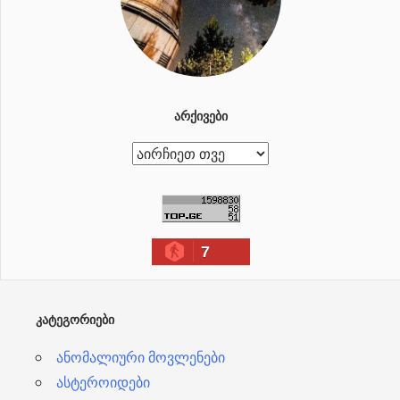
ᲐᲠᲥᲘᲕᲔᲑᲘ
ა
რ
ქ
ი
7
ვ
ე
ბ
ᲙᲐᲢᲔᲒᲝᲠᲘᲔᲑᲘ
ი
ანომალიური მოვლენები
ასტეროიდები