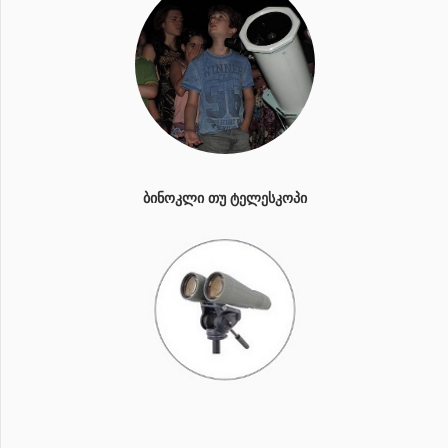
ᲑᲘᲜᲝᲙᲚᲘ ᲗᲣ ᲢᲔᲚᲔᲡᲙᲝᲞᲘ