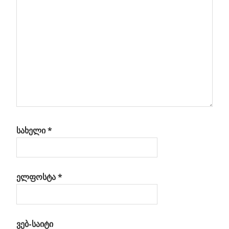
ბზე
ების
ლი
ა
სახელი
*
ელფოსტა
*
ვებ-საიტი