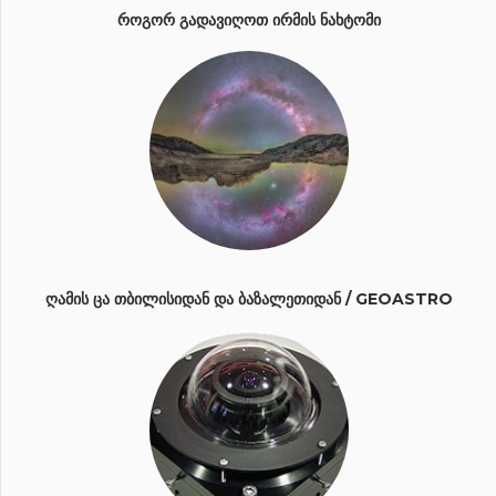
ᲠᲝᲒᲝᲠ ᲒᲐᲓᲐᲕᲘᲦᲝᲗ ᲘᲠᲛᲘᲡ ᲜᲐᲮᲢᲝᲛᲘ
ᲦᲐᲛᲘᲡ ᲪᲐ ᲗᲑᲘᲚᲘᲡᲘᲓᲐᲜ ᲓᲐ ᲑᲐᲖᲐᲚᲔᲗᲘᲓᲐᲜ / GEOASTRO