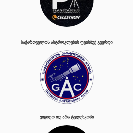
ᲡᲐᲥᲐᲠᲗᲕᲔᲚᲝᲡ ᲐᲡᲢᲠᲝᲙᲚᲣᲑᲘᲡ ᲤᲔᲘᲡᲑᲣᲥ ᲒᲕᲔᲠᲓᲘ
ᲕᲘᲧᲘᲓᲝ ᲗᲣ ᲐᲠᲐ ᲢᲔᲚᲔᲡᲙᲝᲞᲘ