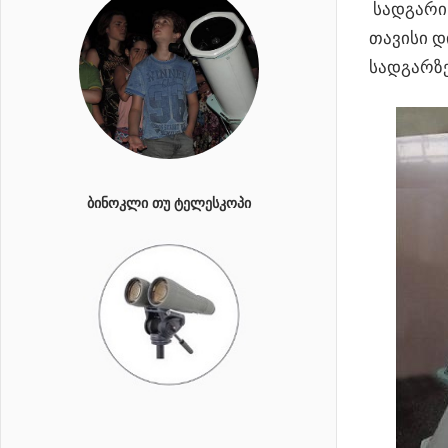
სადგარის
თავისი დ
სადგარზე
ᲑᲘᲜᲝᲙᲚᲘ ᲗᲣ ᲢᲔᲚᲔᲡᲙᲝᲞᲘ