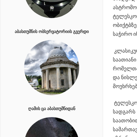
ასტრომოყ
ტელესკოპ
ობიქტბზე
ᲐᲑᲐᲡᲗᲣᲛᲜᲘᲡ ᲝᲑᲡᲔᲠᲕᲐᲢᲝᲠᲘᲘᲡ ᲒᲕᲔᲠᲓᲘ
საჭირო ი
კლასიკურ
საათიანი
რომელთა 
და ნისლე
მოუხრხე
ტელესკოპ
ᲦᲐᲛᲘᲡ ᲪᲐ ᲐᲑᲐᲡᲗᲣᲛᲜᲘᲓᲐᲜ
სადგარს 
საათობით
სამართავ