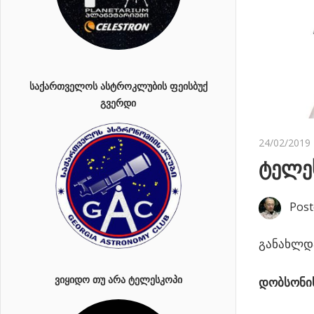
ᲡᲐᲥᲐᲠᲗᲕᲔᲚᲝᲡ ᲐᲡᲢᲠᲝᲙᲚᲣᲑᲘᲡ ᲤᲔᲘᲡᲑᲣᲥ
ᲒᲕᲔᲠᲓᲘ
24/02/2019
ტელე
Post
განახლდა
ᲕᲘᲧᲘᲓᲝ ᲗᲣ ᲐᲠᲐ ᲢᲔᲚᲔᲡᲙᲝᲞᲘ
დობსონი