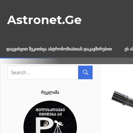
Skip
to
Astronet.Ge
content
ᲓᲐᲒᲕᲘᲡᲕᲘᲗ ᲨᲔᲙᲘᲗᲮᲕᲐ ᲐᲡᲢᲠᲝᲜᲝᲛᲘᲐᲡᲗᲐᲜ ᲓᲐᲙᲐᲕᲨᲘᲠᲔᲑᲘᲗ
ᲔᲡ 
ᲠᲔᲙᲚᲐᲛᲐ