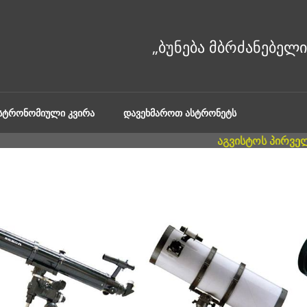
ᲐᲡᲢᲠᲝᲜᲝᲛᲘᲣᲚᲘ ᲙᲕᲘᲠᲐ
ᲓᲐᲕᲔᲮᲛᲐᲠᲝᲗ ᲐᲡᲢᲠᲝᲜᲔᲢᲡ