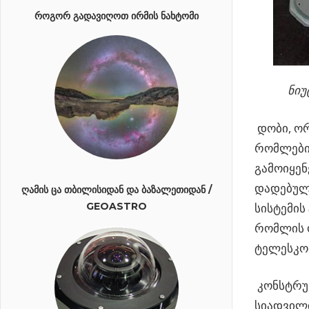
ᲠᲝᲒᲝᲠ ᲒᲐᲓᲐᲕᲘᲦᲝᲗ ᲘᲠᲛᲘᲡ ᲜᲐᲮᲢᲝᲛᲘ
ნიუ
დობი, ორ
რომლებიც
გამოიყე
დადებული
ᲦᲐᲛᲘᲡ ᲪᲐ ᲗᲑᲘᲚᲘᲡᲘᲓᲐᲜ ᲓᲐ ᲑᲐᲖᲐᲚᲔᲗᲘᲓᲐᲜ /
სისტემის
GEOASTRO
რომლის ო
ტელესკოპ
კონსტრუქ
სიადვილი