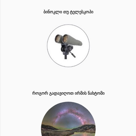
ᲑᲘᲜᲝᲙᲚᲘ ᲗᲣ ᲢᲔᲚᲔᲡᲙᲝᲞᲘ
ᲠᲝᲒᲝᲠ ᲒᲐᲓᲐᲕᲘᲦᲝᲗ ᲘᲠᲛᲘᲡ ᲜᲐᲮᲢᲝᲛᲘ