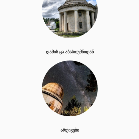
ᲦᲐᲛᲘᲡ ᲪᲐ ᲐᲑᲐᲡᲗᲣᲛᲜᲘᲓᲐᲜ
ᲐᲠᲥᲘᲕᲔᲑᲘ