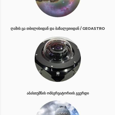
ᲦᲐᲛᲘᲡ ᲪᲐ ᲗᲑᲘᲚᲘᲡᲘᲓᲐᲜ ᲓᲐ ᲑᲐᲖᲐᲚᲔᲗᲘᲓᲐᲜ / GEOASTRO
ᲐᲑᲐᲡᲗᲣᲛᲜᲘᲡ ᲝᲑᲡᲔᲠᲕᲐᲢᲝᲠᲘᲘᲡ ᲒᲕᲔᲠᲓᲘ