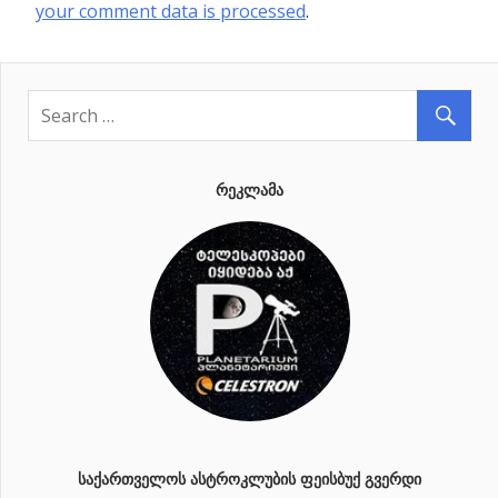
your comment data is processed
.
ᲠᲔᲙᲚᲐᲛᲐ
ᲡᲐᲥᲐᲠᲗᲕᲔᲚᲝᲡ ᲐᲡᲢᲠᲝᲙᲚᲣᲑᲘᲡ ᲤᲔᲘᲡᲑᲣᲥ ᲒᲕᲔᲠᲓᲘ