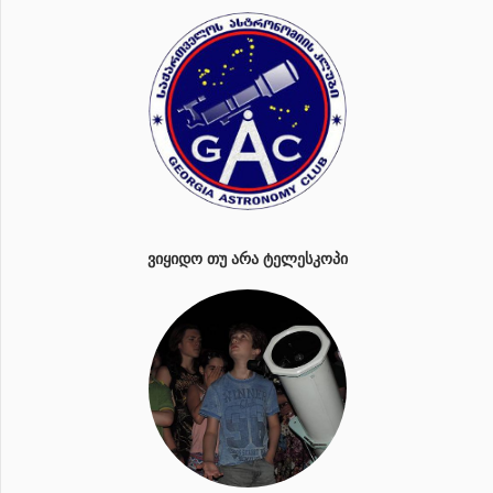
ᲕᲘᲧᲘᲓᲝ ᲗᲣ ᲐᲠᲐ ᲢᲔᲚᲔᲡᲙᲝᲞᲘ