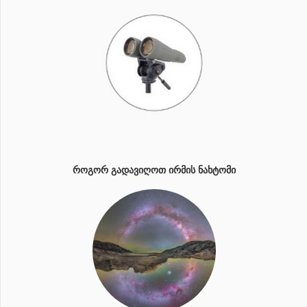
ᲠᲝᲒᲝᲠ ᲒᲐᲓᲐᲕᲘᲦᲝᲗ ᲘᲠᲛᲘᲡ ᲜᲐᲮᲢᲝᲛᲘ