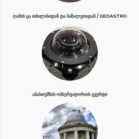
ᲦᲐᲛᲘᲡ ᲪᲐ ᲗᲑᲘᲚᲘᲡᲘᲓᲐᲜ ᲓᲐ ᲑᲐᲖᲐᲚᲔᲗᲘᲓᲐᲜ / GEOASTRO
ᲐᲑᲐᲡᲗᲣᲛᲜᲘᲡ ᲝᲑᲡᲔᲠᲕᲐᲢᲝᲠᲘᲘᲡ ᲒᲕᲔᲠᲓᲘ