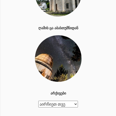
ᲦᲐᲛᲘᲡ ᲪᲐ ᲐᲑᲐᲡᲗᲣᲛᲜᲘᲓᲐᲜ
ᲐᲠᲥᲘᲕᲔᲑᲘ
ა
რ