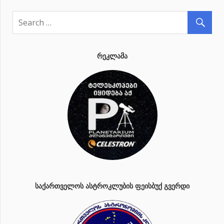
ᲠᲔᲙᲚᲐᲛᲐ
ᲡᲐᲥᲐᲠᲗᲕᲔᲚᲝᲡ ᲐᲡᲢᲠᲝᲙᲚᲣᲑᲘᲡ ᲤᲔᲘᲡᲑᲣᲥ ᲒᲕᲔᲠᲓᲘ