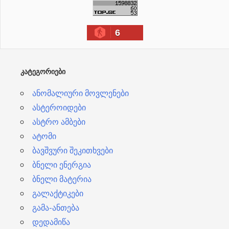
ქ
ი
6
ვ
ე
ბ
ᲙᲐᲢᲔᲒᲝᲠᲘᲔᲑᲘ
ი
ანომალიური მოვლენები
ასტეროიდები
ასტრო ამბები
ატომი
ბავშვური შეკითხვები
ბნელი ენერგია
ბნელი მატერია
გალაქტიკები
გამა-ანთება
დედამიწა