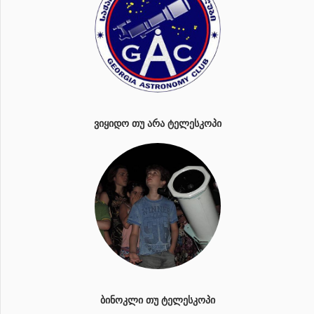
ᲕᲘᲧᲘᲓᲝ ᲗᲣ ᲐᲠᲐ ᲢᲔᲚᲔᲡᲙᲝᲞᲘ
ᲑᲘᲜᲝᲙᲚᲘ ᲗᲣ ᲢᲔᲚᲔᲡᲙᲝᲞᲘ