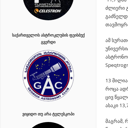
ძლიერი 
გაძნელდა
თავმოყრა
ᲡᲐᲥᲐᲠᲗᲕᲔᲚᲝᲡ ᲐᲡᲢᲠᲝᲙᲚᲣᲑᲘᲡ ᲤᲔᲘᲡᲑᲣᲥ
ამ სურათ
ᲒᲕᲔᲠᲓᲘ
უნივერსი
ასტრონომ
Speqtrog
13 მილი
როცა ა
ცივ წყალ
ასაკი 13
ᲕᲘᲧᲘᲓᲝ ᲗᲣ ᲐᲠᲐ ᲢᲔᲚᲔᲡᲙᲝᲞᲘ
მაგრამ, 