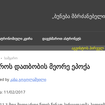
ᲐᲡᲢᲠᲝᲜᲝᲛᲘᲣᲚᲘ ᲙᲕᲘᲠᲐ
ᲓᲐᲕᲔᲮᲛᲐᲠᲝᲗ ᲐᲡᲢᲠᲝᲜᲔᲢᲡ
No comments
სამყარო
აროს დათბობის მეორე ეპოქა
ed by
კახა გოგოლაშვილი
: 11/02/2017
 11,3 მდე მილიარდი წლის წინათ პირველადმა ჰელიუმ