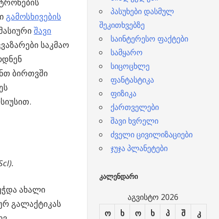
ტრონების
პასუხები დასმულ
რი
გამოსხივების
შეკითხვებზე
ემასიური
შავი
საინტერესო ფაქტები
კვაზარები საკმაო
სამყარო
ოდნენ
სიცოცხლე
ანთ ბირთვში
ფანტასტიკა
ეს
ფიზიკა
სიუსით.
ქართველები
შავი ხვრელი
ძველი ცივილიზაციები
ჯუჯა პლანეტები
cI).
ᲙᲐᲚᲔᲜᲓᲐᲠᲘ
უჭდა ახალი
აგვისტო 2026
იურ გალაქტიკას
ო
ხ
ო
ხ
პ
შ
კ
ევ