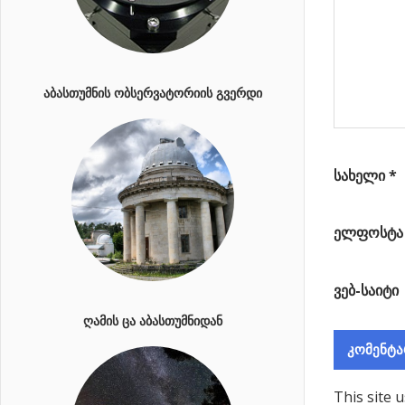
ᲐᲑᲐᲡᲗᲣᲛᲜᲘᲡ ᲝᲑᲡᲔᲠᲕᲐᲢᲝᲠᲘᲘᲡ ᲒᲕᲔᲠᲓᲘ
სახელი
*
ელფოსტ
ვებ-საიტი
ᲦᲐᲛᲘᲡ ᲪᲐ ᲐᲑᲐᲡᲗᲣᲛᲜᲘᲓᲐᲜ
This site 