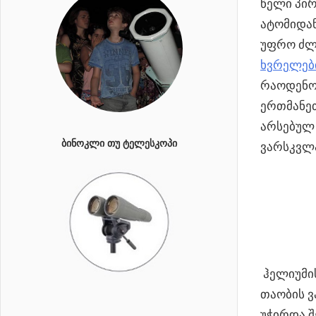
წელი პი
ატომიდან
უფრო ძლი
ხვრელებ
რაოდენობ
ერთმანეთ
არსებულ 
ᲑᲘᲜᲝᲙᲚᲘ ᲗᲣ ᲢᲔᲚᲔᲡᲙᲝᲞᲘ
ვარსკვლა
ჰელიუმის
თაობის ვ
უჭირდა შ