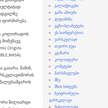
გალაქტიკები
ეზულტატად
გამა-ანთება
 ადგილზე
დედამიწა
ს ფორმირება.
ეგზოპლანეტები
ეს საინტერესოა
ბმა კოლორადოს
ვარსკვლავი
ე მომუშავე
თეთრი ჯუჯა
ic Origins
კვაზარი
BLE,NASA).
კოლაიდერი
კომეტები
გაიარა. მაშინ,
მარსმავლები
ვარსკვლავთშორის
მზე
 მალე(სამყაროს
მზის სისტემა
ნეიტრონული
ვარსკვლავი
ვ ორი მილიარდი
ნისლეულები