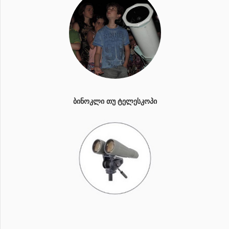
ᲑᲘᲜᲝᲙᲚᲘ ᲗᲣ ᲢᲔᲚᲔᲡᲙᲝᲞᲘ