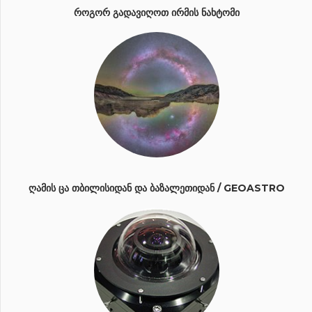
ᲠᲝᲒᲝᲠ ᲒᲐᲓᲐᲕᲘᲦᲝᲗ ᲘᲠᲛᲘᲡ ᲜᲐᲮᲢᲝᲛᲘ
ᲦᲐᲛᲘᲡ ᲪᲐ ᲗᲑᲘᲚᲘᲡᲘᲓᲐᲜ ᲓᲐ ᲑᲐᲖᲐᲚᲔᲗᲘᲓᲐᲜ / GEOASTRO