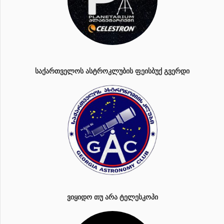
ᲡᲐᲥᲐᲠᲗᲕᲔᲚᲝᲡ ᲐᲡᲢᲠᲝᲙᲚᲣᲑᲘᲡ ᲤᲔᲘᲡᲑᲣᲥ ᲒᲕᲔᲠᲓᲘ
ᲕᲘᲧᲘᲓᲝ ᲗᲣ ᲐᲠᲐ ᲢᲔᲚᲔᲡᲙᲝᲞᲘ