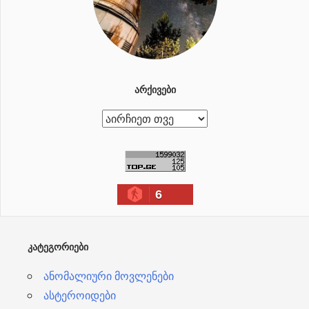
ᲐᲠᲥᲘᲕᲔᲑᲘ
ა
რ
ქ
ი
6
ვ
ე
ბ
ᲙᲐᲢᲔᲒᲝᲠᲘᲔᲑᲘ
ი
ანომალიური მოვლენები
ასტეროიდები