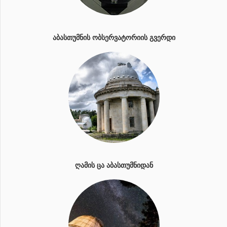
ᲐᲑᲐᲡᲗᲣᲛᲜᲘᲡ ᲝᲑᲡᲔᲠᲕᲐᲢᲝᲠᲘᲘᲡ ᲒᲕᲔᲠᲓᲘ
ᲦᲐᲛᲘᲡ ᲪᲐ ᲐᲑᲐᲡᲗᲣᲛᲜᲘᲓᲐᲜ