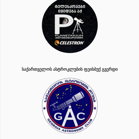
ᲡᲐᲥᲐᲠᲗᲕᲔᲚᲝᲡ ᲐᲡᲢᲠᲝᲙᲚᲣᲑᲘᲡ ᲤᲔᲘᲡᲑᲣᲥ ᲒᲕᲔᲠᲓᲘ