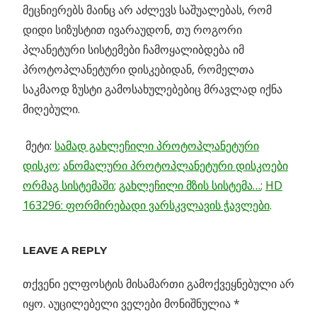
მეცნიერებს მაინც არ აძლევს საშუალებას, რომ
დიდი სიზუსტით ივარაუდონ, თუ როგორი
პლანეტური სისტემები ჩამოყალიბდება იმ
პროტოპლანეტური დისკებიდან, რომელთა
საკმაოდ ზუსტი გამოსახულებებიც მრავლად იქნა
მიღებული.
მეტი:
სამად გახლეჩილი პროტოპლანეტური
დისკო
;
ანომალური პროტოპლანეტური დისკოები
ორმაგ სისტემაში
;
გახლეჩილი მზის სისტემა…
;
HD
163296: ფორმირებადი ვარსკვლავის ჭავლები
.
Previous
LEAVE A REPLY
პოსტის
მიკროლინზირებით
Post:
აღმოჩენილი შავი
თქვენი ელფოსტის მისამართი გამოქვეყნებული არ
ნავიგაცია
ხვრელი
იყო.
აუცილებელი ველები მონიშნულია
*