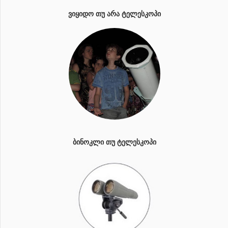
ᲕᲘᲧᲘᲓᲝ ᲗᲣ ᲐᲠᲐ ᲢᲔᲚᲔᲡᲙᲝᲞᲘ
ᲑᲘᲜᲝᲙᲚᲘ ᲗᲣ ᲢᲔᲚᲔᲡᲙᲝᲞᲘ