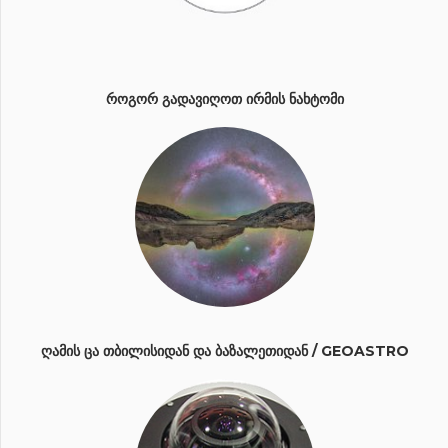
ᲠᲝᲒᲝᲠ ᲒᲐᲓᲐᲕᲘᲦᲝᲗ ᲘᲠᲛᲘᲡ ᲜᲐᲮᲢᲝᲛᲘ
ᲦᲐᲛᲘᲡ ᲪᲐ ᲗᲑᲘᲚᲘᲡᲘᲓᲐᲜ ᲓᲐ ᲑᲐᲖᲐᲚᲔᲗᲘᲓᲐᲜ / GEOASTRO