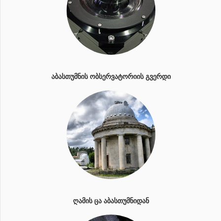
ᲐᲑᲐᲡᲗᲣᲛᲜᲘᲡ ᲝᲑᲡᲔᲠᲕᲐᲢᲝᲠᲘᲘᲡ ᲒᲕᲔᲠᲓᲘ
ᲦᲐᲛᲘᲡ ᲪᲐ ᲐᲑᲐᲡᲗᲣᲛᲜᲘᲓᲐᲜ