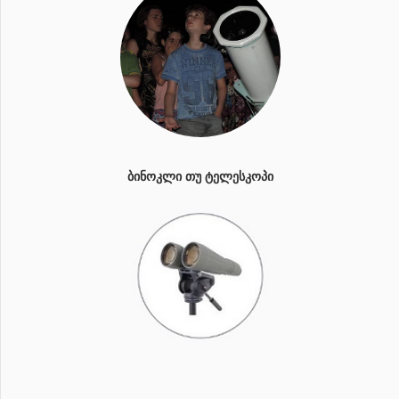
ᲑᲘᲜᲝᲙᲚᲘ ᲗᲣ ᲢᲔᲚᲔᲡᲙᲝᲞᲘ