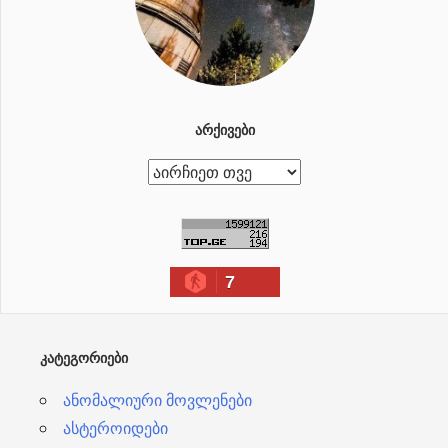
ᲐᲠᲥᲘᲕᲔᲑᲘ
ა
რ
ქ
ი
7
ვ
ე
ბ
ᲙᲐᲢᲔᲒᲝᲠᲘᲔᲑᲘ
ი
ანომალიური მოვლენები
ასტეროიდები