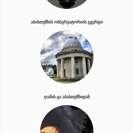
ᲐᲑᲐᲡᲗᲣᲛᲜᲘᲡ ᲝᲑᲡᲔᲠᲕᲐᲢᲝᲠᲘᲘᲡ ᲒᲕᲔᲠᲓᲘ
ᲦᲐᲛᲘᲡ ᲪᲐ ᲐᲑᲐᲡᲗᲣᲛᲜᲘᲓᲐᲜ