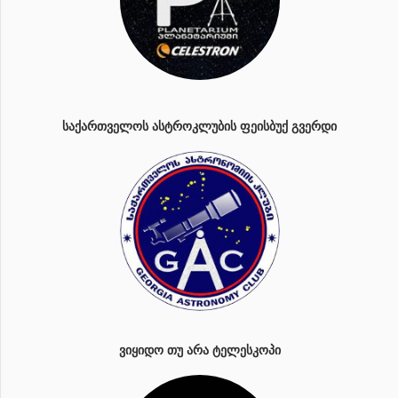
ᲡᲐᲥᲐᲠᲗᲕᲔᲚᲝᲡ ᲐᲡᲢᲠᲝᲙᲚᲣᲑᲘᲡ ᲤᲔᲘᲡᲑᲣᲥ ᲒᲕᲔᲠᲓᲘ
ᲕᲘᲧᲘᲓᲝ ᲗᲣ ᲐᲠᲐ ᲢᲔᲚᲔᲡᲙᲝᲞᲘ