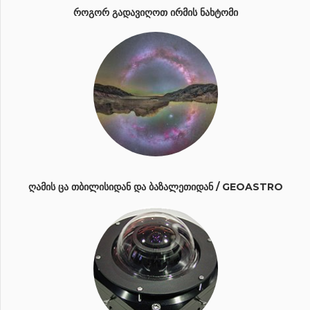
ᲠᲝᲒᲝᲠ ᲒᲐᲓᲐᲕᲘᲦᲝᲗ ᲘᲠᲛᲘᲡ ᲜᲐᲮᲢᲝᲛᲘ
ᲦᲐᲛᲘᲡ ᲪᲐ ᲗᲑᲘᲚᲘᲡᲘᲓᲐᲜ ᲓᲐ ᲑᲐᲖᲐᲚᲔᲗᲘᲓᲐᲜ / GEOASTRO