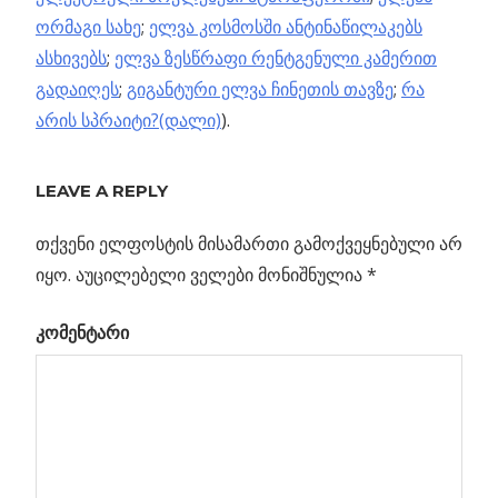
ორმაგი სახე
;
ელვა კოსმოსში ანტინაწილაკებს
ასხივებს
;
ელვა ზესწრაფი რენტგენული კამერით
გადაიღეს
;
გიგანტური ელვა ჩინეთის თავზე
;
რა
არის სპრაიტი?(დალი)
).
Previous
LEAVE A REPLY
პოსტის
კომეტებზე
Post:
მონადირემ
თქვენი ელფოსტის მისამართი გამოქვეყნებული არ
ნავიგაცია
გაიღვიძა
იყო.
აუცილებელი ველები მონიშნულია
*
ნ
კომენტარი
ბა