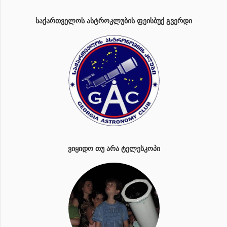
ᲡᲐᲥᲐᲠᲗᲕᲔᲚᲝᲡ ᲐᲡᲢᲠᲝᲙᲚᲣᲑᲘᲡ ᲤᲔᲘᲡᲑᲣᲥ ᲒᲕᲔᲠᲓᲘ
ᲕᲘᲧᲘᲓᲝ ᲗᲣ ᲐᲠᲐ ᲢᲔᲚᲔᲡᲙᲝᲞᲘ