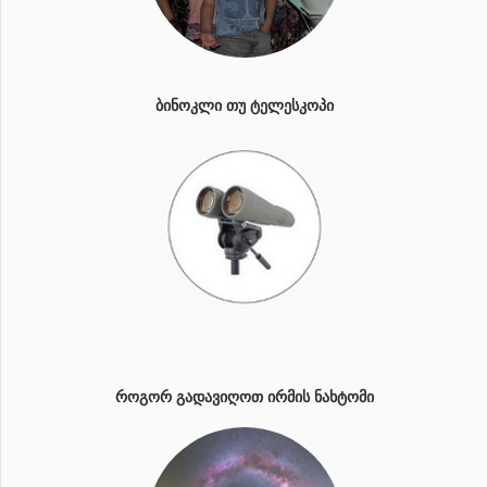
ᲑᲘᲜᲝᲙᲚᲘ ᲗᲣ ᲢᲔᲚᲔᲡᲙᲝᲞᲘ
ᲠᲝᲒᲝᲠ ᲒᲐᲓᲐᲕᲘᲦᲝᲗ ᲘᲠᲛᲘᲡ ᲜᲐᲮᲢᲝᲛᲘ