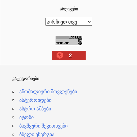
ᲐᲠᲥᲘᲕᲔᲑᲘ
ა
რ
ქ
ი
2
ვ
ე
ბ
ᲙᲐᲢᲔᲒᲝᲠᲘᲔᲑᲘ
ი
ანომალიური მოვლენები
ასტეროიდები
ასტრო ამბები
ატომი
ბავშვური შეკითხვები
ბნელი ენერგია