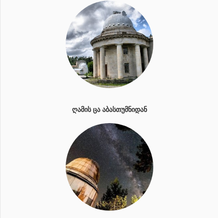
ᲦᲐᲛᲘᲡ ᲪᲐ ᲐᲑᲐᲡᲗᲣᲛᲜᲘᲓᲐᲜ