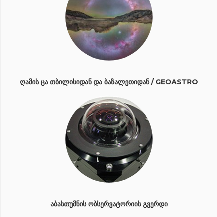
ᲦᲐᲛᲘᲡ ᲪᲐ ᲗᲑᲘᲚᲘᲡᲘᲓᲐᲜ ᲓᲐ ᲑᲐᲖᲐᲚᲔᲗᲘᲓᲐᲜ / GEOASTRO
ᲐᲑᲐᲡᲗᲣᲛᲜᲘᲡ ᲝᲑᲡᲔᲠᲕᲐᲢᲝᲠᲘᲘᲡ ᲒᲕᲔᲠᲓᲘ